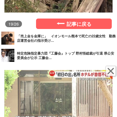
記事に戻る
19
/26
「売上金を金庫に」 イオンモール熊本で死亡の22歳女性 勤務
店運営会社の指示受け...
特定危険指定暴力団『工藤会』トップ 野村悟総裁が引退 県公安
委員会が公示 工藤会...