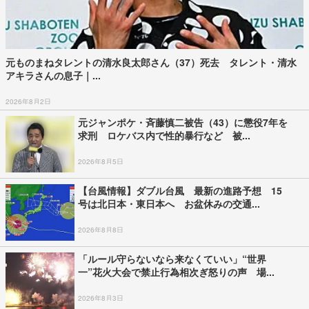
元ものまねタレントの清水良太郎さん（37）死去 タレント・清水
アキラさんの息子｜...
2026年8月2日
元ジャンポケ・斉藤慎二被告（43）に懲役7年を
求刑 ロケバス内で性的暴行など 被...
2026年8月5日
【台風情報】ダブル台風 最新の進路予想 15
号は北日本・東日本へ お盆休みの交通...
2026年8月8日
「ルール守らないなら来なくていい」“世界
一”花火大会で禁止行為相次ぎ怒りの声 場...
2026年8月3日