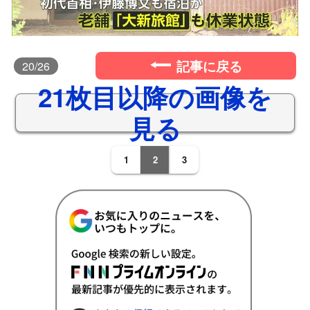
記事に戻る
20
/26
21枚目以降の画像を
見る
1
2
3