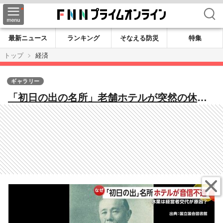
検索
最新ニュース
ランキング
そなえる防災
特集
トップ
経済
ギャラリー
「初日の出の名所」老舗ホテルが突然の休業
状態「中国の方に譲ったという話聞いた」
いまだウェブ予約可能もキャンセルできず
千葉・銚子市