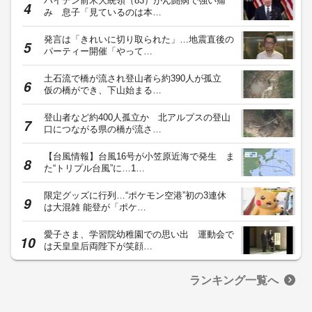
バイデン前米大統領（83）がん闘病で強い痛
み 息子「見ているのは本…
発言は「きれいに切り取られた」…地震直後の
パーティー開催「やって…
土石流で橋が流され登山者ら約390人が孤立
仮の橋ができ、下山始まる…
登山者など約400人孤立か 北アルプスの登山
口につながる県の橋が流さ…
【台風情報】台風16号が小笠原近海で発生 ま
た“トリプル台風”に…1…
限定グッズに行列…“ポケモン空港”初の3連休
は大混雑 能登が「ポケ…
愛子さま、学習院幼稚園での思い出 運動会で
は天皇皇后両陛下が笑顔…
ランキング一覧へ