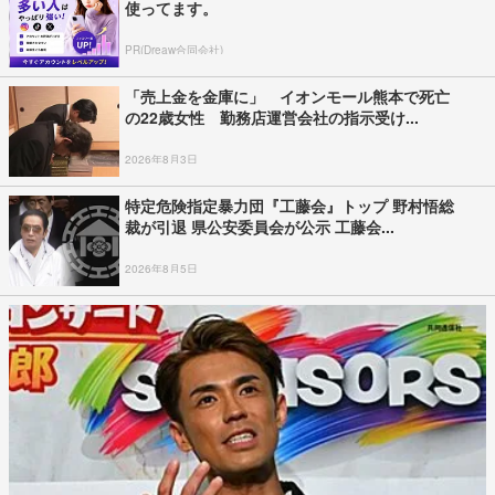
使ってます。
PR(Dreaw合同会社)
「売上金を金庫に」 イオンモール熊本で死亡
の22歳女性 勤務店運営会社の指示受け...
2026年8月3日
特定危険指定暴力団『工藤会』トップ 野村悟総
裁が引退 県公安委員会が公示 工藤会...
2026年8月5日