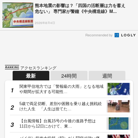
熊本地震の影響は？「四国の活断層は力を蓄え
危ない」 専門家が警鐘《中央構造線》M...
2026年8月4日
Recommended by
アクセスランキング
最新
24時間
週間
関東甲信地方では「警報級の大雨」となる地域
や期間が拡大する可能性…
5歳で両足切断、差別や困難を乗り越え挑戦続
けた人生 「人生は捨てた…
【台風情報】台風15号の今後の進路予想は
11日から12日にかけて、東…