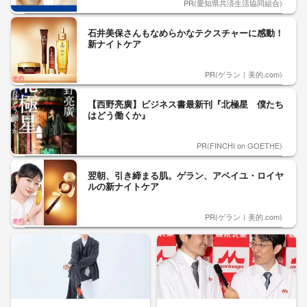
PR(愛知県共済生活協同組合)
石井美保さんもなめらかなテクスチャーに感動！
新ナイトケア
PR(ゲラン｜美的.com)
【西野亮廣】ビジネス書最新刊『北極星 僕たち
はどう働くか』
PR(FINCHI on GOETHE)
翌朝、引き締まる肌。ゲラン、アベイユ・ロイヤ
ルの新ナイトケア
PR(ゲラン｜美的.com)