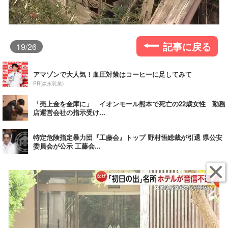
記事に戻る
19
/26
アマゾンで大人気！血圧対策はコーヒーに足してみて
PR(森永乳業)
「売上金を金庫に」 イオンモール熊本で死亡の22歳女性 勤務
店運営会社の指示受け...
特定危険指定暴力団『工藤会』トップ 野村悟総裁が引退 県公安
委員会が公示 工藤会...