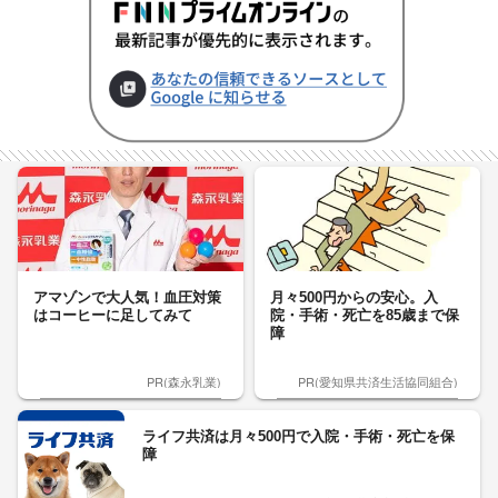
アマゾンで大人気！血圧対策
月々500円からの安心。入
はコーヒーに足してみて
院・手術・死亡を85歳まで保
障
PR(森永乳業)
PR(愛知県共済生活協同組合)
ライフ共済は月々500円で入院・手術・死亡を保
障