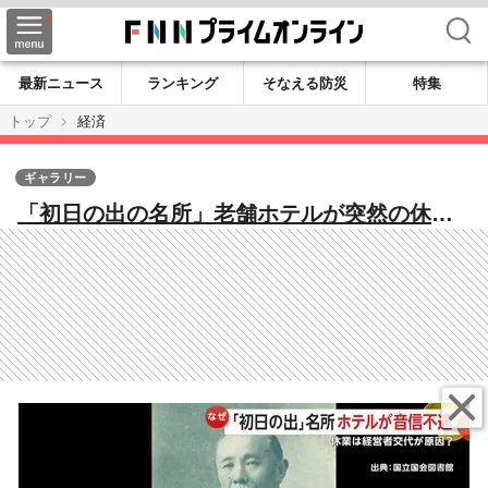
検索
最新ニュース
ランキング
そなえる防災
特集
トップ
経済
ギャラリー
「初日の出の名所」老舗ホテルが突然の休業
状態「中国の方に譲ったという話聞いた」
いまだウェブ予約可能もキャンセルできず
千葉・銚子市