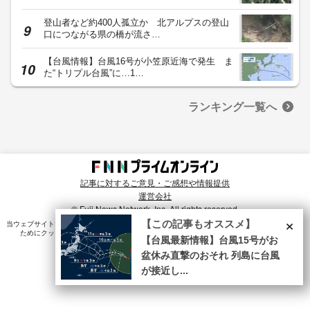
登山者など約400人孤立か 北アルプスの登山
口につながる県の橋が流さ…
【台風情報】台風16号が小笠原近海で発生 ま
た“トリプル台風”に…1…
ランキング一覧へ
記事に対するご意見・ご感想や情報提供
運営会社
© Fuji News Network, Inc. All rights reserved.
×
【この記事もオススメ】
当ウェブサイトでは、ユーザのニーズ・興味・関⼼に合致したコンテンツや広告配信を提供する
ためにクッキーを使⽤しています。詳細は、
プライバシーポリシー
をご確認ください。
【台風最新情報】台風15号がお
盆休み直撃のおそれ 列島に台風
が接近し...