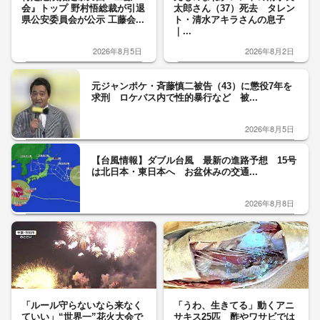
会』トップ 野村悟総裁が引退
太郎さん（37）死去 タレン
県公安委員会が公示 工藤会...
ト・清水アキラさんの息子
｜...
2026年8月5日
2026年8月2日
元ジャンポケ・斉藤慎二被告（43）に懲役7年を
求刑 ロケバス内で性的暴行など 被...
2026年8月5日
【台風情報】ダブル台風 最新の進路予想 15号
は北日本・東日本へ お盆休みの交通...
2026年8月8日
「ルール守らないなら来なく
「うわ、生きてる」動くアニ
ていい」“世界一”花火大会で
サキス25匹 酢やワサビでは