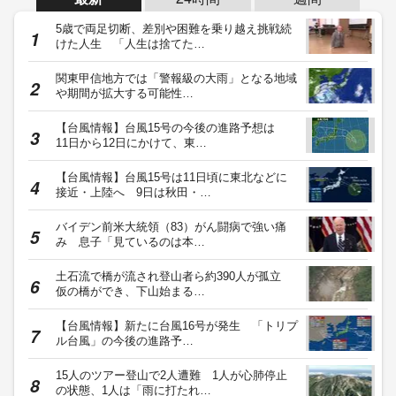
5歳で両足切断、差別や困難を乗り越え挑戦続
けた人生 「人生は捨てた…
関東甲信地方では「警報級の大雨」となる地域
や期間が拡大する可能性…
【台風情報】台風15号の今後の進路予想は
11日から12日にかけて、東…
【台風情報】台風15号は11日頃に東北などに
接近・上陸へ 9日は秋田・…
バイデン前米大統領（83）がん闘病で強い痛
み 息子「見ているのは本…
土石流で橋が流され登山者ら約390人が孤立
仮の橋ができ、下山始まる…
【台風情報】新たに台風16号が発生 「トリプ
ル台風」の今後の進路予…
15人のツアー登山で2人遭難 1人が心肺停止
の状態、1人は「雨に打たれ…