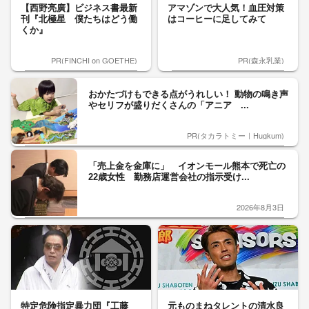
【西野亮廣】ビジネス書最新
アマゾンで大人気！血圧対策
刊『北極星 僕たちはどう働
はコーヒーに足してみて
くか』
PR(FINCHI on GOETHE)
PR(森永乳業)
おかたづけもできる点がうれしい！ 動物の鳴き声
やセリフが盛りだくさんの「アニア ...
PR(タカラトミー｜Hugkum)
「売上金を金庫に」 イオンモール熊本で死亡の
22歳女性 勤務店運営会社の指示受け...
2026年8月3日
特定危険指定暴力団『工藤
元ものまねタレントの清水良