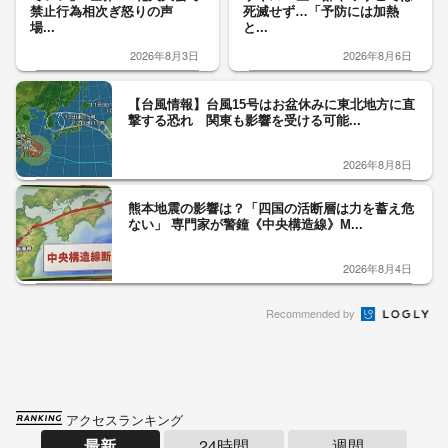
禁止行為相次ぎ怒りの声
死滅せず…「予防には加熱
場...
と...
2026年8月3日
2026年8月6日
【台風情報】台風15号はお盆休みに東北地方に直
撃する恐れ 関東も影響を受ける可能...
2026年8月8日
熊本地震の影響は？「四国の活断層は力を蓄え危
ない」 専門家が警鐘《中央構造線》M...
2026年8月4日
Recommended by
アクセスランキング
最新
24時間
週間