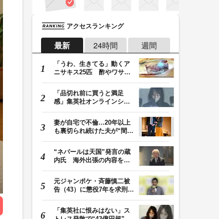
アクセスランキング
最新
24時間
週間
「うわ、生きてる」動くア
ニサキス25匹 酢やワサビ
では死滅せず…「…
「品切れ前に買うと満足
感」集英社オンラインショ
ップで“43億円分”…
妻が自宅で不倫…20年以上
も裏切られ続けた夫が“間
男”に請求した慰…
“ネパールは天国”発言の蔵
内氏 海外出張の内容を説
明「心の豊かさ…
元ジャンポケ・斉藤慎二被
告（43）に懲役7年を求刑
ロケバス内で性的…
「集英社に恨みはない」ス
トレス発散で“43億円超”の