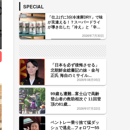
SPECIAL
PR
「仕上げに3分冷凍庫DRY」で味
が見違える！？スーパードライ
が導き出した「冷え」と「辛
口」のおいしい関係 青く変化
2026年7月30日
した「辛口カーブ」が飲み頃の
サイン！
「日本を必ず後悔させる」
北朝鮮金総書記の妹・金与
正氏 海自のミサイル...
2026年08月05日
99歳も遭難...富士山で高齢
登山者の救助相次ぐ 11回登
頂の81歳...
2026年07月22日
ベントレー乗り捨て猛ダッ
シュで逃走...フォロワー55