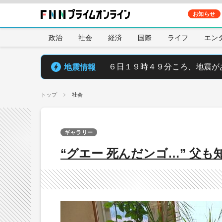
お知らせ
政治
社会
経済
国際
ライフ
エン
地震情報
６日１９時４９分ころ、地震が
トップ
社会
ギャラリー
“グエー 死んだンゴ…” 父も