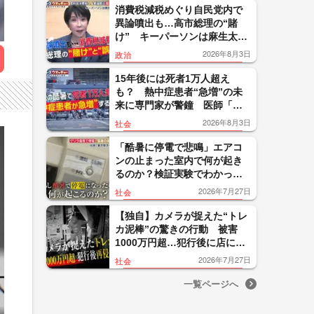
消費税減税めぐり自民党内で
異論噴出も…高市総理の“賭
け” キーパーソンは麻生太郎
氏か “狙い”をジャーナリス
2026年8月3日
政治
トが指摘
15年後には死者1万人超え
も？ 熱中症患者“急増”の未
来に専門家が警鐘 医師「暑
さが対策を上回っている」
2026年8月3日
社会
「酷暑に停電で悲鳴」エアコ
ンの止まった室内で何が起き
るのか？検証実験でわかった
熱中症の危機までのタイムリ
2026年7月27日
社会
ミット
【独自】カメラが捉えた“トレ
カ泥棒”の驚きの行動 被害
1000万円超…犯行後に店に再
侵入のワケ 背景に犯罪収益
2026年7月27日
社会
のマネーロンダリング事情
一覧ページへ