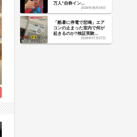
万人“自称イン...
2026年08月04日
「酷暑に停電で悲鳴」エア
コンの止まった室内で何が
起きるのか?検証実験...
2026年07月27日