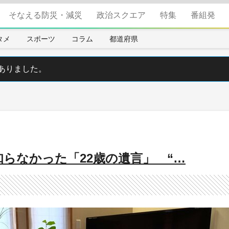
そなえる防災・減災
政治スクエア
特集
番組発
タメ
スポーツ
コラム
都道府県
ありました。
知らなかった「22歳の遺言」 “…