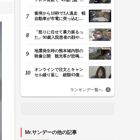
ジャンプグッズ…
衝突から10秒で3人逃走 軽
自動車が市電に突っ込む一
部始終をドラレコ…
「怒りに任せて暴力振るっ
た」90歳入院患者の顔や腹
を殴るなどケガさ…
地震発生時の熊本城内部の
映像公開 観光客が悲鳴…
壁や柱にしがみつ…
オンラインで注文とキャン
セル繰り返し 総額43億円
か「品切れ前に購…
ランキング一覧へ
Mr.サンデーの他の記事