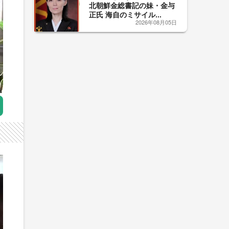
北朝鮮金総書記の妹・金与
正氏 海自のミサイル...
2026年08月05日