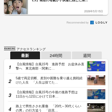
LS』発症の母親が子供達に残した珠...
2026年5月15日
Recommended by
アクセスランキング
最新
24時間
週間
【台風情報】台風15号 進路予想 お盆休み直
撃へ 東北南部・関東に…
5歳で両足切断、差別や困難を乗り越え挑戦続
けた人生 「人生は捨てた…
【台風情報】台風15号の今後の進路予想は
11日から12日にかけて日本…
路上で男性さされ重傷 「20代～30代くらい
の男」の行方追う 「顔見…