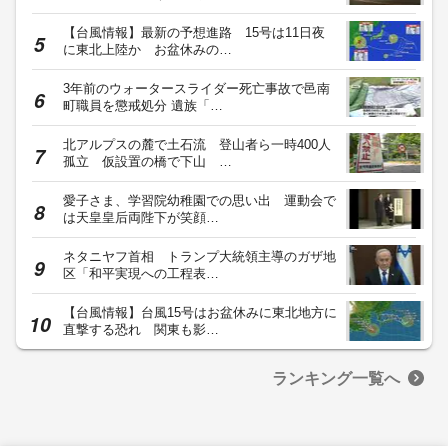
【台風情報】最新の予想進路 15号は11日夜
に東北上陸か お盆休みの…
3年前のウォータースライダー死亡事故で邑南
町職員を懲戒処分 遺族「…
北アルプスの麓で土石流 登山者ら一時400人
孤立 仮設置の橋で下山 …
愛子さま、学習院幼稚園での思い出 運動会で
は天皇皇后両陛下が笑顔…
ネタニヤフ首相 トランプ大統領主導のガザ地
区「和平実現への工程表…
【台風情報】台風15号はお盆休みに東北地方に
直撃する恐れ 関東も影…
ランキング一覧へ