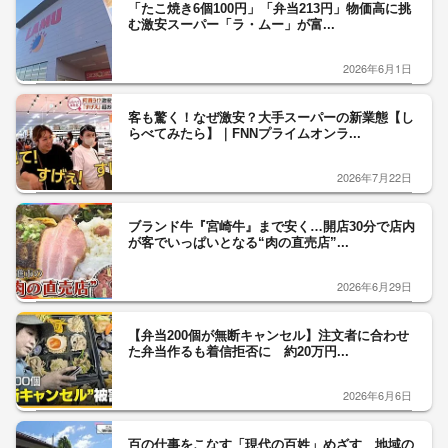
「たこ焼き6個100円」「弁当213円」物価高に挑
む激安スーパー「ラ・ムー」が富...
2026年6月1日
客も驚く！なぜ激安？大手スーパーの新業態【し
らべてみたら】｜FNNプライムオンラ...
2026年7月22日
ブランド牛『宮崎牛』まで安く…開店30分で店内
が客でいっぱいとなる“肉の直売店”...
2026年6月29日
【弁当200個が無断キャンセル】注文者に合わせ
た弁当作るも着信拒否に 約20万円...
2026年6月6日
百の仕事をこなす「現代の百姓」めざす 地域の