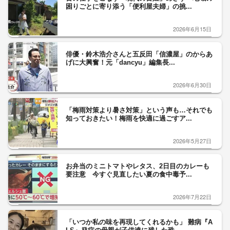
困りごとに寄り添う「便利屋夫婦」の挑...
2026年6月15日
俳優・鈴木浩介さんと五反田「信濃屋」のからあ
げに大興奮！元「dancyu」編集長...
2026年6月30日
「梅雨対策より暑さ対策」という声も…それでも
知っておきたい！梅雨を快適に過ごすア...
2026年5月27日
お弁当のミニトマトやレタス、2日目のカレーも
要注意 今すぐ見直したい夏の食中毒予...
2026年7月22日
「いつか私の味を再現してくれるかも」 難病『A