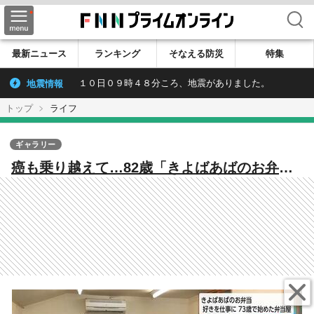
検索
最新ニュース
ランキング
そなえる防災
特集
地震情報
１０日０９時４８分ころ、地震がありました。
トップ
ライフ
ギャラリー
癌も乗り越えて…82歳「きよばあばのお弁
当」 好きを仕事に73歳で始めた弁当屋「好
きなことをやっていれば長生きできる」
【2025人気記事】