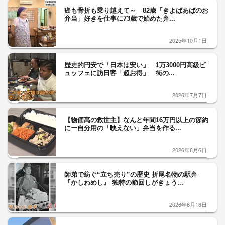
癌も骨折も乗り越えて～ 82歳「きよばあばのお
弁当」好きを仕事に73歳で始めた弁...
2025年10月1日
歴史的円安で「日本は安い」 1万3000円高級ビ
ュッフェに訪日客「超お得」 街の...
2026年7月7日
【物価高の救世主】なんと年間16万円以上の節約
にー自分用の「映えない」弁当を作る...
2026年8月6日
師弟で紡ぐ“立ち売り”の歴史 折尾名物の駅弁
『かしわめし』 独特の節回しがきょう...
2026年6月16日