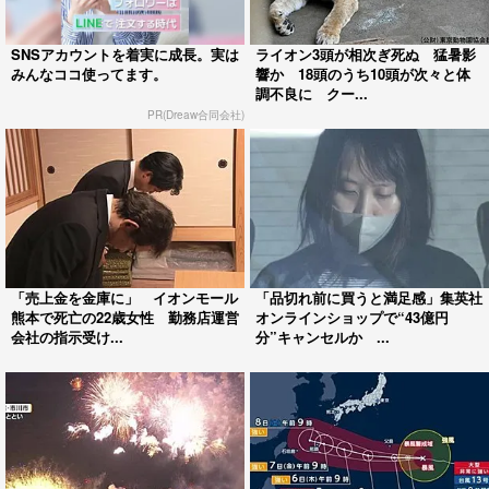
SNSアカウントを着実に成長。実は
ライオン3頭が相次ぎ死ぬ 猛暑影
みんなココ使ってます。
響か 18頭のうち10頭が次々と体
調不良に クー...
PR(Dreaw合同会社)
「売上金を金庫に」 イオンモール
「品切れ前に買うと満足感」集英社
熊本で死亡の22歳女性 勤務店運営
オンラインショップで“43億円
会社の指示受け...
分”キャンセルか ...