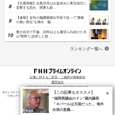
【台風情報】台風15号はお盆休みに東北地方に
直撃する恐れ 関東も影…
【速報】女性の脳腫瘍摘出手術で誤って“腫瘍
の無い部位”を摘出 脳…
妻が自宅で不倫…20年以上も裏切られ続けた夫
が“間男”に請求した慰…
ランキング一覧へ
記事に対するご意見・ご感想や情報提供
運営会社
© Fuji News Network, Inc. All rights reserved.
×
【この記事もオススメ】
当ウェブサイトでは、ユーザのニーズ・興味・関⼼に合致したコンテンツや広告配信を提供する
ためにクッキーを使⽤しています。詳細は、
プライバシーポリシー
をご確認ください。
“福岡県議会のドン”蔵内議長
「ネパールは天国だった」 海外
出張の意義...