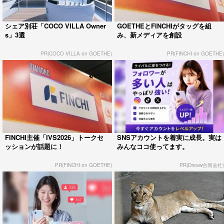
シェア別荘「COCO VILLA Owner
GOETHEとFINCHIがタッグを組
s」3選
み、新メディアを創設
PR(COCO VILLA on GOETHE)
PR(FINCHI on GOETHE)
FINCHI主催「IVS2026」トークセ
SNSアカウントを着実に成長。実は
ッションが話題に！
みんなココ使ってます。
PR(FINCHI on GOETHE)
PR(Dreaw合同会社)