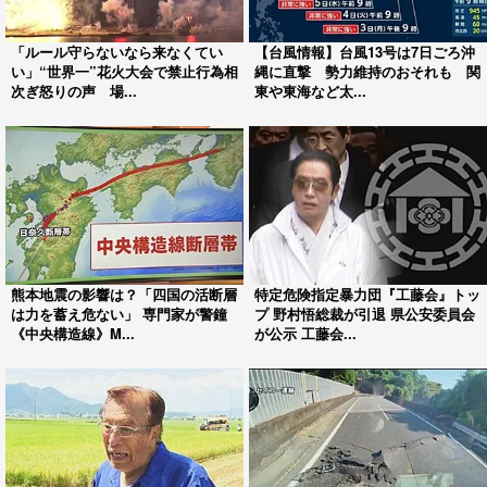
「ルール守らないなら来なくてい
【台風情報】台風13号は7日ごろ沖
い」“世界一”花火大会で禁止行為相
縄に直撃 勢力維持のおそれも 関
次ぎ怒りの声 場...
東や東海など太...
熊本地震の影響は？「四国の活断層
特定危険指定暴力団『工藤会』トッ
は力を蓄え危ない」 専門家が警鐘
プ 野村悟総裁が引退 県公安委員会
《中央構造線》M...
が公示 工藤会...