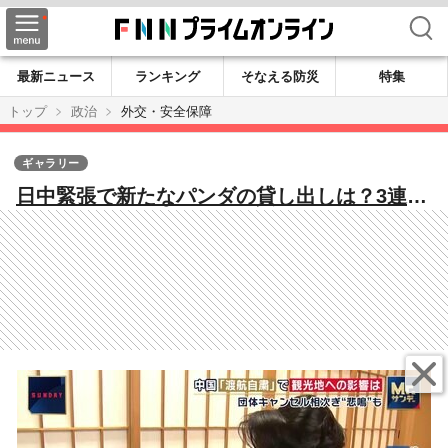
検索
最新ニュース
ランキング
そなえる防災
特集
トップ
政治
外交・安全保障
ギャラリー
日中緊張で新たなパンダの貸し出しは？3連休
の上野動物園は70分待ち 人気スポットにも
影響…団体キャンセル相次ぎ悲鳴も