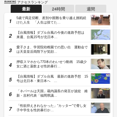
アクセスランキング
最新
24時間
週間
5歳で両足切断、差別や困難を乗り越え挑戦続
けた人生 「人生は捨てた…
【台風情報】ダブル台風の今後の進路予想は
来週、台風15号が北日本…
愛子さま、学習院幼稚園での思い出 運動会で
は天皇皇后両陛下が笑顔…
押収スマホから770本のわいせつ動画 15歳少
女に酒と薬飲ませ性的暴行…
【台風情報】ダブル台風 最新の進路予想 15
号は北日本・東日本へ …
「ネパールは天国」蔵内議長の発言が波紋 維
新・吉村代表「福岡県議…
「性欲抑えきれなかった」“カッター”で脅し女
子中学生を性的暴行か…