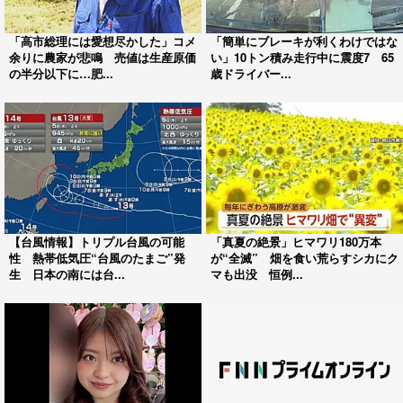
「高市総理には愛想尽かした」コメ
「簡単にブレーキが利くわけではな
余りに農家が悲鳴 売値は生産原価
い」10トン積み走行中に震度7 65
の半分以下に…肥...
歳ドライバー...
【台風情報】トリプル台風の可能
「真夏の絶景」ヒマワリ180万本
性 熱帯低気圧“台風のたまご”発
が“全滅” 畑を食い荒らすシカにク
生 日本の南には台...
マも出没 恒例...