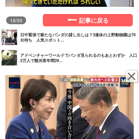
記事に戻る
19
/30
日中緊張で新たなパンダの貸し出しは？3連休の上野動物園は70
分待ち 人気スポット...
アドベンチャーワールドでパンダ見られるのもあとわずか 人口
2万人で観光客年間29...