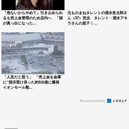
「危ないからやめて」引き止められ
元ものまねタレントの清水良太郎さ
るも売上金管理のため店内へ 「頭
ん（37）死去 タレント・清水アキ
が真っ白になった...
ラさんの息子｜...
「人災だと思う」 “売上金を金庫
に”指示受け戻った約5分後に爆発
イオンモール熊...
Recommended by