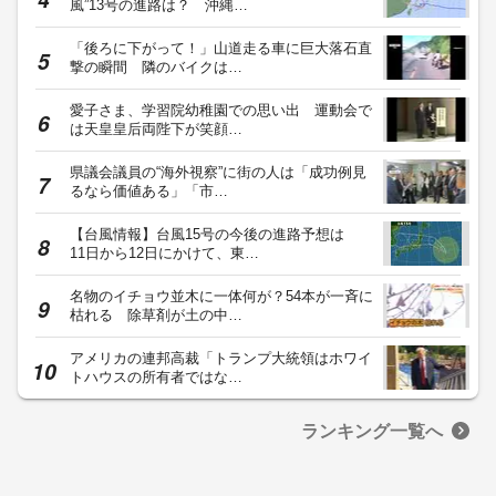
風”13号の進路は？ 沖縄…
「後ろに下がって！」山道走る車に巨大落石直
撃の瞬間 隣のバイクは…
愛子さま、学習院幼稚園での思い出 運動会で
は天皇皇后両陛下が笑顔…
県議会議員の“海外視察”に街の人は「成功例見
るなら価値ある」「市…
【台風情報】台風15号の今後の進路予想は
11日から12日にかけて、東…
名物のイチョウ並木に一体何が？54本が一斉に
枯れる 除草剤が土の中…
アメリカの連邦高裁「トランプ大統領はホワイ
トハウスの所有者ではな…
ランキング一覧へ