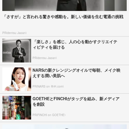
「さすが」と言われる驚きや感動を。新しい価値を生む電通の挑戦
PR(dentsu Japan)
「楽しさ」を感じ、人の心を動かすクリエイテ
ィビティを届ける
PR(dentsu Japan)
NARSの新クレンジングオイルで毎朝、メイク映
えする潤い美肌へ
PR(NARS on 美的.com)
GOETHEとFINCHIがタッグを組み、新メディア
を創設
PR(FINCHI on GOETHE)