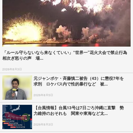
「ルール守らないなら来なくていい」“世界一”花火大会で禁止行為
相次ぎ怒りの声 場...
2026年8月3日
元ジャンポケ・斉藤慎二被告（43）に懲役7年を
求刑 ロケバス内で性的暴行など 被...
2026年8月5日
【台風情報】台風13号は7日ごろ沖縄に直撃 勢
力維持のおそれも 関東や東海など太...
2026年8月3日