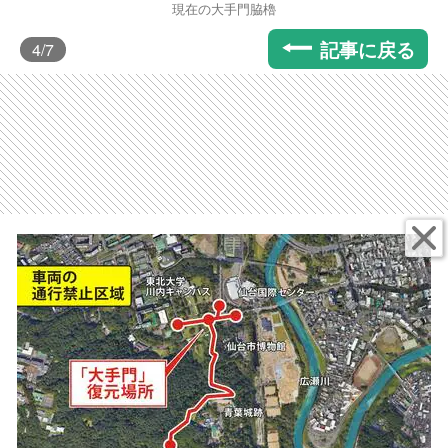
現在の大手門脇櫓
記事に戻る
4
/7