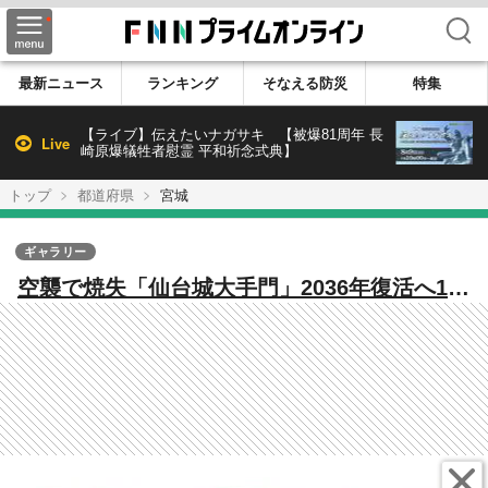
検索
最新ニュース
ランキング
そなえる防災
特集
【ライブ】伝えたいナガサキ 【被爆81周年 長
Live
崎原爆犠牲者慰霊 平和祈念式典】
トップ
都道府県
宮城
ギャラリー
空襲で焼失「仙台城大手門」2036年復活へ15
億円・市道封鎖…仙台の景観どう変わる？伊
達政宗没後400年“歴史的大計画”の全貌