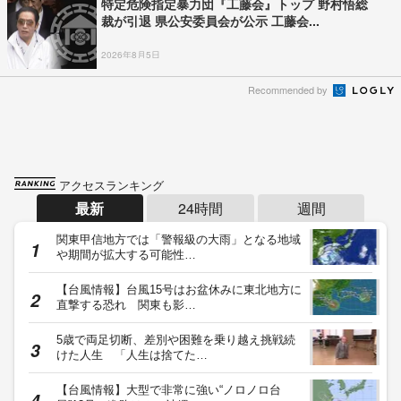
特定危険指定暴力団『工藤会』トップ 野村悟総
裁が引退 県公安委員会が公示 工藤会...
2026年8月5日
Recommended by
アクセスランキング
最新
24時間
週間
関東甲信地方では「警報級の大雨」となる地域
や期間が拡大する可能性…
【台風情報】台風15号はお盆休みに東北地方に
直撃する恐れ 関東も影…
5歳で両足切断、差別や困難を乗り越え挑戦続
けた人生 「人生は捨てた…
【台風情報】大型で非常に強い“ノロノロ台