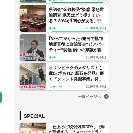
県議会“金銭授受”疑惑 緊急世
論調査 県民はどう捉えてい
る？ 80%が｢関心がある｣ 中尾
元県議の会見 信用したのは僅
2026年8月5日
政治
か1% 【福岡発】
｢やって良かった｣発言で批判
地震直後に政治資金“ビアパー
ティー”開催 渦中の県議が自民
党県議団トップを辞任表明
2026年8月4日
政治
【福岡発】
オリンピックのメダリストも
輩出 埋もれた原石を発見し磨
く『タレント発掘事業』発足
から22年 1000人に1人の“狭き
2026年8月4日
スポーツ
門” 【福岡発】
一覧ページへ
SPECIAL
PR
「仕上げに3分冷凍庫DRY」で味
が見違える！？スーパードライ