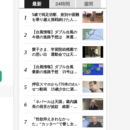
最新
24時間
週間
5歳で両足切断、差別や困難
を乗り越え挑戦続けた人
生 「人生は捨てた…
【台風情報】ダブル台風の
今後の進路予想は 来週、
台風15号が北日本…
愛子さま、学習院幼稚園で
の思い出 運動会では天皇
皇后両陛下が笑顔…
【台風情報】ダブル台風
最新の進路予想 15号は北
日本・東日本へ …
押収スマホから770本のわい
せつ動画 15歳少女に酒と
薬飲ませ性的暴行…
「ネパールは天国」蔵内議
長の発言が波紋 維新・吉
村代表「福岡県議…
「性欲抑えきれなかっ
た」“カッター”で脅し女子
中学生を性的暴行か…