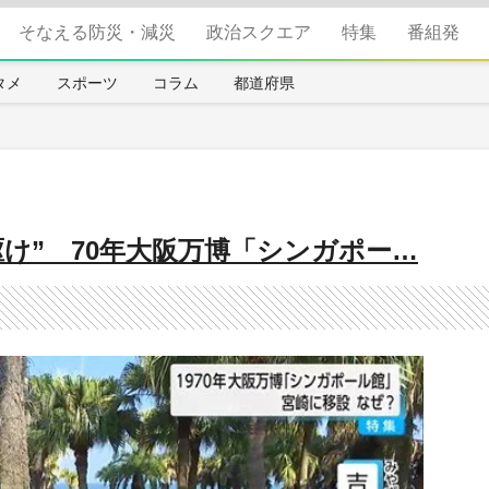
そなえる防災・減災
政治スクエア
特集
番組発
タメ
スポーツ
コラム
都道府県
け” 70年大阪万博「シンガポー…