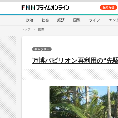
お知らせ
政治
社会
経済
国際
ライフ
エン
トップ
国際
ギャラリー
万博パビリオン再利用の“先駆