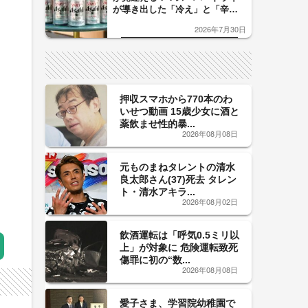
が導き出した「冷え」と「辛
口」のおいしい関係 青く変化
2026年7月30日
した「辛口カーブ」が飲み頃の
サイン！
押収スマホから770本のわ
いせつ動画 15歳少女に酒と
薬飲ませ性的暴...
2026年08月08日
元ものまねタレントの清水
良太郎さん(37)死去 タレン
ト・清水アキラ...
2026年08月02日
飲酒運転は「呼気0.5ミリ以
上」が対象に 危険運転致死
傷罪に初の“数...
2026年08月08日
愛子さま、学習院幼稚園で