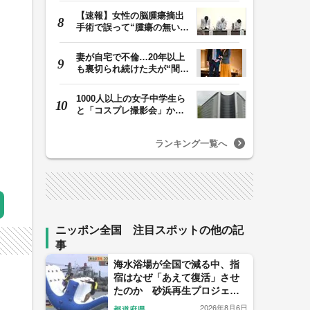
【速報】女性の脳腫瘍摘出
手術で誤って“腫瘍の無い部
位”を摘出 脳…
妻が自宅で不倫…20年以上
も裏切られ続けた夫が“間
男”に請求した慰…
1000人以上の女子中学生ら
と「コスプレ撮影会」か
性的暴行の疑いで5…
ランキング一覧へ
ニッポン全国 注目スポットの他の記
事
海水浴場が全国で減る中、指
宿はなぜ「あえて復活」させ
たのか 砂浜再生プロジェク
トの舞台裏
2026年8月6日
都道府県