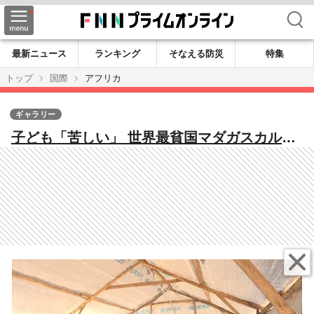
検索
最新ニュース
ランキング
そなえる防災
特集
トップ
国際
アフリカ
ギャラリー
子ども「苦しい」 世界最貧国マダガスカルの
今 サイクロンで教室破壊・畑全滅…マラリア
感染急増も 【FNSチャリティキャンペーン】