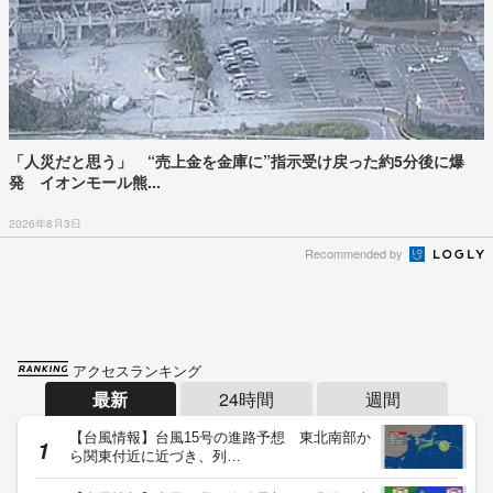
「人災だと思う」 “売上金を金庫に”指示受け戻った約5分後に爆
発 イオンモール熊...
2026年8月3日
Recommended by
アクセスランキング
最新
24時間
週間
【台風情報】台風15号の進路予想 東北南部か
ら関東付近に近づき、列…