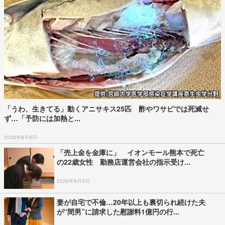
「うわ、生きてる」動くアニサキス25匹 酢やワサビでは死滅せ
ず…「予防には加熱と...
2026年8月6日
「売上金を金庫に」 イオンモール熊本で死亡
の22歳女性 勤務店運営会社の指示受け...
2026年8月3日
妻が自宅で不倫…20年以上も裏切られ続けた夫
が“間男”に請求した慰謝料1億円の行...