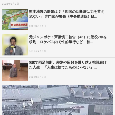
2026年8月3日
熊本地震の影響は？「四国の活断層は力を蓄え
危ない」 専門家が警鐘《中央構造線》M...
2026年8月4日
元ジャンポケ・斉藤慎二被告（43）に懲役7年を
求刑 ロケバス内で性的暴行など 被...
2026年8月5日
5歳で両足切断、差別や困難を乗り越え挑戦続け
た人生 「人生は捨てたものじゃない」...
2026年8月8日