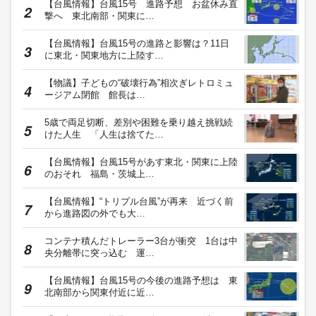
【台風情報】台風15号 進路予想 お盆休み直
撃へ 東北南部・関東に…
【台風情報】台風15号の進路と影響は？11日
に東北・関東地方に上陸す…
【物議】子どもの“破壊行為”相次ぎレトロミュ
ージアム閉館 館長は…
5歳で両足切断、差別や困難を乗り越え挑戦続
けた人生 「人生は捨てた…
【台風情報】台風15号があす東北・関東に上陸
のおそれ 福島・茨城上…
【台風情報】“トリプル台風”が再来 近づく前
から進路図の外でも大…
コンテナ積んだトレーラー3台が衝突 1台は中
央分離帯に突っ込む 運…
【台風情報】台風15号の今後の進路予想は 東
北南部から関東付近に近…