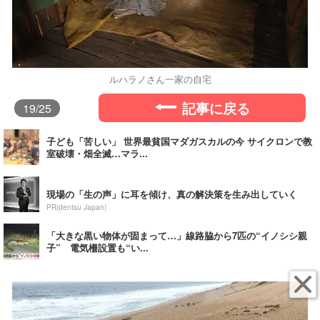
ルハラノさん一家の自宅
記事に戻る
19
/25
子ども「苦しい」 世界最貧国マダガスカルの今 サイクロンで教
室破壊・畑全滅…マラ...
現場の「生の声」に耳を傾け、真の解決策を生み出していく
PR(dentsu Japan)
「大きな黒い物体が固まって…」線路脇から7匹の“イノシシ親
子” 電気柵設置も“い...