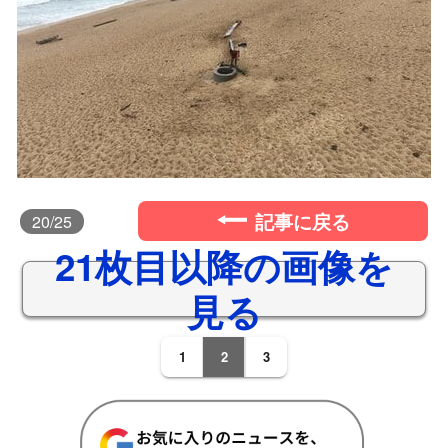
記事に戻る
20
/25
21枚目以降の画像を
見る
1
2
3