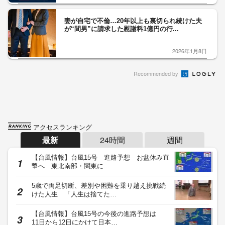
妻が自宅で不倫…20年以上も裏切られ続けた夫
が“間男”に請求した慰謝料1億円の行...
2026年1月8日
Recommended by
アクセスランキング
最新
24時間
週間
【台風情報】台風15号 進路予想 お盆休み直
撃へ 東北南部・関東に…
5歳で両足切断、差別や困難を乗り越え挑戦続
けた人生 「人生は捨てた…
【台風情報】台風15号の今後の進路予想は
11日から12日にかけて日本…