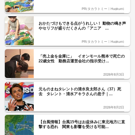
PR(タカラトミー｜Hugkum)
おかたづけもできる点がうれしい！ 動物の鳴き声
やセリフが盛りだくさんの「アニア ...
PR(タカラトミー｜Hugkum)
「売上金を金庫に」 イオンモール熊本で死亡の
22歳女性 勤務店運営会社の指示受け...
2026年8月3日
元ものまねタレントの清水良太郎さん（37）死
去 タレント・清水アキラさんの息子｜...
2026年8月2日
【台風情報】台風15号はお盆休みに東北地方に直
撃する恐れ 関東も影響を受ける可能...