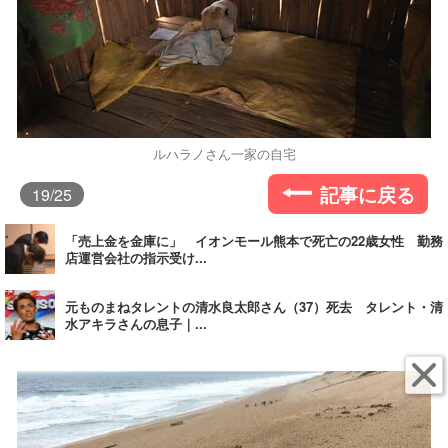
ルハラノさん一家の自宅
記事に戻る
19
/25
「売上金を金庫に」 イオンモール熊本で死亡の22歳女性 勤務
店運営会社の指示受け...
元ものまねタレントの清水良太郎さん（37）死去 タレント・清
水アキラさんの息子｜...