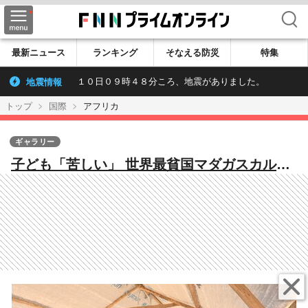
検索
最新ニュース
ランキング
そなえる防災
特集
地震情報
１０日０９時４８分ころ、地震がありました。
トップ
国際
アフリカ
ギャラリー
子ども「苦しい」 世界最貧国マダガスカルの
今 サイクロンで教室破壊・畑全滅…マラリア
感染急増も 【FNSチャリティキャンペーン】