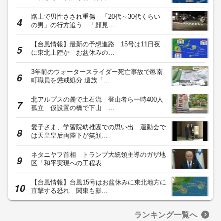
路上で男性さされ重傷 「20代～30代くらい
の男」の行方追う 「顔見…
【台風情報】最新の予想進路 15号は11日夜
に東北上陸か お盆休みの…
3年前のウォータースライダー死亡事故で邑南
町職員を懲戒処分 遺族「…
北アルプスの麓で土石流 登山者ら一時400人
孤立 仮設置の橋で下山 …
愛子さま、学習院幼稚園での思い出 運動会で
は天皇皇后両陛下が笑顔…
ネタニヤフ首相 トランプ大統領主導のガザ地
区「和平実現への工程表…
【台風情報】台風15号はお盆休みに東北地方に
直撃する恐れ 関東も影…
ランキング一覧へ