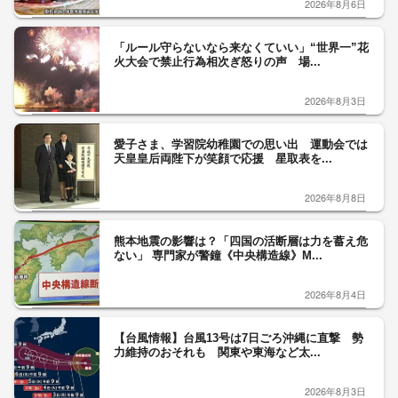
2026年8月6日
「ルール守らないなら来なくていい」“世界一”花
火大会で禁止行為相次ぎ怒りの声 場...
2026年8月3日
愛子さま、学習院幼稚園での思い出 運動会では
天皇皇后両陛下が笑顔で応援 星取表を...
2026年8月8日
熊本地震の影響は？「四国の活断層は力を蓄え危
ない」 専門家が警鐘《中央構造線》M...
2026年8月4日
【台風情報】台風13号は7日ごろ沖縄に直撃 勢
力維持のおそれも 関東や東海など太...
2026年8月3日