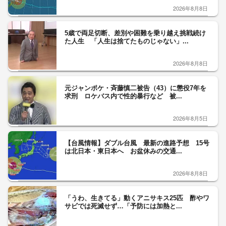
2026年8月8日
5歳で両足切断、差別や困難を乗り越え挑戦続け
た人生 「人生は捨てたものじゃない」...
2026年8月8日
元ジャンポケ・斉藤慎二被告（43）に懲役7年を
求刑 ロケバス内で性的暴行など 被...
2026年8月5日
【台風情報】ダブル台風 最新の進路予想 15号
は北日本・東日本へ お盆休みの交通...
2026年8月8日
「うわ、生きてる」動くアニサキス25匹 酢やワ
サビでは死滅せず…「予防には加熱と...