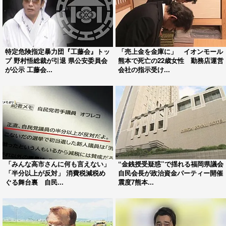
特定危険指定暴力団『工藤会』トッ
「売上金を金庫に」 イオンモール
プ 野村悟総裁が引退 県公安委員会
熊本で死亡の22歳女性 勤務店運営
が公示 工藤会...
会社の指示受け...
「みんな高市さんに何も言えない」
“金銭授受疑惑”で揺れる福岡県議会
「半分以上が反対」 消費税減税め
自民会長が政治資金パーティー開催
ぐる舞台裏 自民...
震度7熊本...