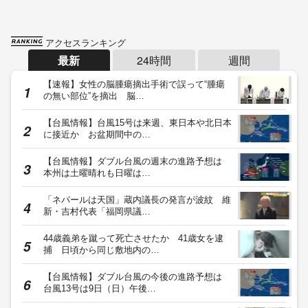
アクセスランキング
最新
24時間
週間
【速報】女性の脳腫瘍摘出手術で誤って“腫瘍
の無い部位”を摘出 脳…
【台風情報】台風15号は来週、東日本や北日本
に接近か お盆期間中の…
【台風情報】ダブル台風の週末の進路予想は
本州は土曜晴れも日曜は…
「ネパールは天国」蔵内議長の発言が波紋 維
新・吉村代表「福岡県議…
44歳義弟を蹴って死亡させたか 41歳女を逮
捕 日頃から同じ敷地内の…
【台風情報】ダブル台風の今後の進路予想は
台風13号は9日（日）午後…