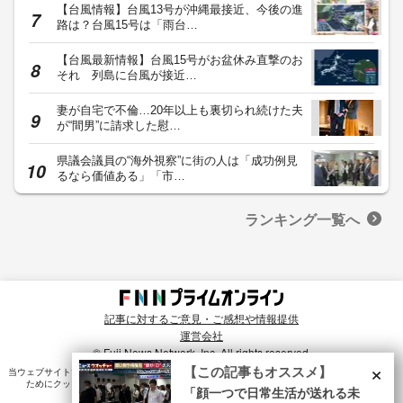
【台風情報】台風13号が沖縄最接近、今後の進
路は？台風15号は「雨台…
【台風最新情報】台風15号がお盆休み直撃のお
それ 列島に台風が接近…
妻が自宅で不倫…20年以上も裏切られ続けた夫
が“間男”に請求した慰…
県議会議員の“海外視察”に街の人は「成功例見
るなら価値ある」「市…
ランキング一覧へ
記事に対するご意見・ご感想や情報提供
運営会社
© Fuji News Network, Inc. All rights reserved.
×
【この記事もオススメ】
当ウェブサイトでは、ユーザのニーズ・興味・関⼼に合致したコンテンツや広告配信を提供する
ためにクッキーを使⽤しています。詳細は、
プライバシーポリシー
をご確認ください。
「顔一つで日常生活が送れる未