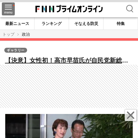
検索
最新ニュース
ランキング
そなえる防災
特集
トップ
政治
ギャラリー
【決意】女性初！高市早苗氏が自民党新総裁
に決定 X JAPAN、車好きの一面も スピーチ
で覚悟語る「働いて働いて…」「ワークライ
フバランス捨てる」