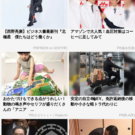
【西野亮廣】ビジネス書最新刊『北
アマゾンで大人気！血圧対策はコー
極星 僕たちはどう働くか』
ヒーに足してみて
PR(FINCHI on GOETHE)
PR(森永乳業)
おかたづけもできる点がうれしい！
安定の自立4輪EV。免許返納後の移
動物の鳴き声やセリフが盛りだくさ
動や小さな軽トラ代わりに
んの「アニア ...
PR(タカラトミー｜Hugkum)
PR(BLAZE)