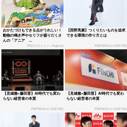
おかたづけもできる点がうれしい！
【西野亮廣】つくりたいものを追求
動物の鳴き声やセリフが盛りだくさ
できる環境の作り方とは
んの「アニア ...
PR(タカラトミー｜Hugkum)
PR(FINCHI on GOETHE)
【見城徹×藤田晋】AI時代でも変わ
【見城徹×藤田晋】AI時代でも変わ
らない経営者の本質
らない経営者の本質
PR(FINCHI on GOETHE)
PR(FINCHI on GOETHE)