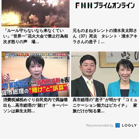
「ルール守らないなら来なくてい
元ものまねタレントの清水良太郎さ
い」“世界一”花火大会で禁止行為相
ん（37）死去 タレント・清水アキ
次ぎ怒りの声 場...
ラさんの息子｜...
消費税減税めぐり自民党内で異論噴
高市総理の“息子”が明かす「コミュ
出も…高市総理の“賭け” キーパー
ニケーション能力はピカイチ」 家
ソンは麻生太郎...
族だけが知る素...
Recommended by