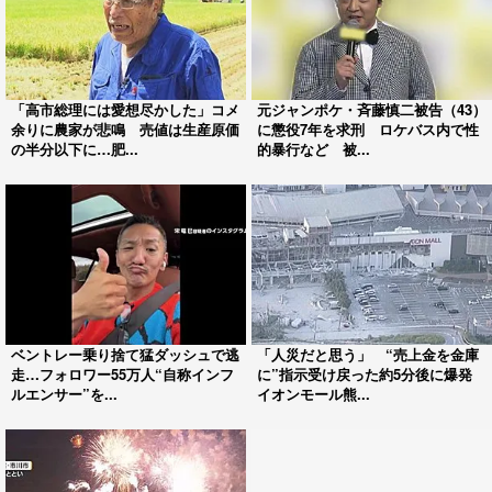
「高市総理には愛想尽かした」コメ
元ジャンポケ・斉藤慎二被告（43）
余りに農家が悲鳴 売値は生産原価
に懲役7年を求刑 ロケバス内で性
の半分以下に…肥...
的暴行など 被...
ベントレー乗り捨て猛ダッシュで逃
「人災だと思う」 “売上金を金庫
走…フォロワー55万人“自称インフ
に”指示受け戻った約5分後に爆発
ルエンサー”を...
イオンモール熊...