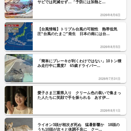
サビでは死滅せず…「予防には加熱と...
2026年8月6日
【台風情報】トリプル台風の可能性 熱帯低気
圧“台風のたまご”発生 日本の南には台...
2026年8月5日
「簡単にブレーキが利くわけではない」10トン積
み走行中に震度7 65歳ドライバー...
2026年7月31日
愛子さま三重県入り クリーム色の装いで集まっ
た人たちに笑顔で手を振られる あす伊...
2026年8月1日
ライオン3頭が相次ぎ死ぬ 猛暑影響か 18頭の
うち10頭が次々と体調不良に クー...