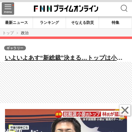
検索
最新ニュース
ランキング
そなえる防災
特集
トップ
政治
ギャラリー
いよいよあす“新総裁”決まる…トップは小泉
氏・林氏猛追で“カギ”は「議員票」決選投票
が“小泉氏vs林氏”なら逆転の可能性も？【自
民党総裁選】