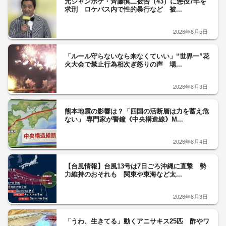
元ジャンポケ・斉藤慎二被告（43）に懲役7年を
求刑 ロケバス内で性的暴行など 被...
2026年8月5日
「ルール守らないなら来なくていい」“世界一”花
火大会で禁止行為相次ぎ怒りの声 場...
2026年8月3日
熊本地震の影響は？「四国の活断層は力を蓄え危
ない」 専門家が警鐘《中央構造線》M...
2026年8月4日
【台風情報】台風13号は7日ごろ沖縄に直撃 勢
力維持のおそれも 関東や東海など太...
2026年8月3日
「うわ、生きてる」動くアニサキス25匹 酢やワ