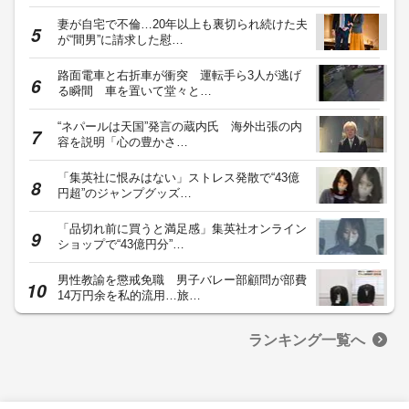
妻が自宅で不倫…20年以上も裏切られ続けた夫
が“間男”に請求した慰…
路面電車と右折車が衝突 運転手ら3人が逃げ
る瞬間 車を置いて堂々と…
“ネパールは天国”発言の蔵内氏 海外出張の内
容を説明「心の豊かさ…
「集英社に恨みはない」ストレス発散で“43億
円超”のジャンプグッズ…
「品切れ前に買うと満足感」集英社オンライン
ショップで“43億円分”…
男性教諭を懲戒免職 男子バレー部顧問が部費
14万円余を私的流用…旅…
ランキング一覧へ