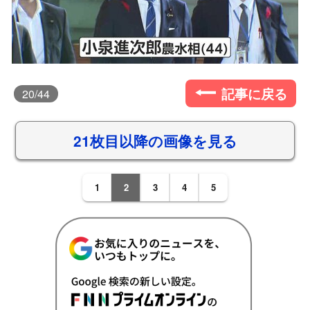
記事に戻る
20
/44
21枚目以降の画像を見る
1
2
3
4
5