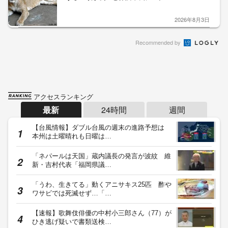
2026年8月3日
Recommended by
アクセスランキング
最新
24時間
週間
【台風情報】ダブル台風の週末の進路予想は
本州は土曜晴れも日曜は…
「ネパールは天国」蔵内議長の発言が波紋 維
新・吉村代表「福岡県議…
「うわ、生きてる」動くアニサキス25匹 酢や
ワサビでは死滅せず…「…
【速報】歌舞伎俳優の中村小三郎さん（77）が
ひき逃げ疑いで書類送検…