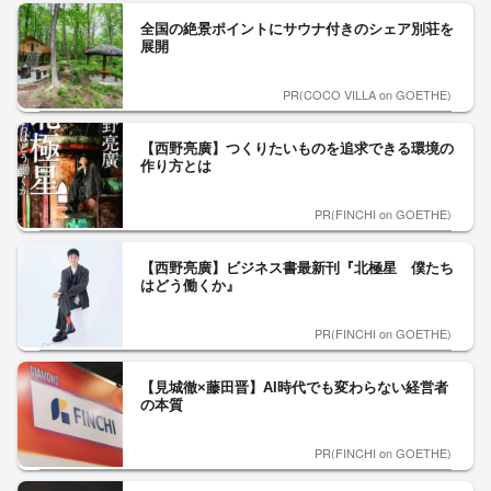
全国の絶景ポイントにサウナ付きのシェア別荘を
展開
PR(COCO VILLA on GOETHE)
【西野亮廣】つくりたいものを追求できる環境の
作り方とは
PR(FINCHI on GOETHE)
【西野亮廣】ビジネス書最新刊『北極星 僕たち
はどう働くか』
PR(FINCHI on GOETHE)
【見城徹×藤田晋】AI時代でも変わらない経営者
の本質
PR(FINCHI on GOETHE)