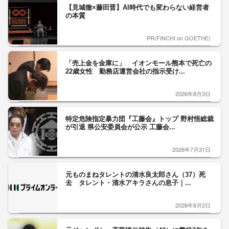
【見城徹×藤田晋】AI時代でも変わらない経営者
の本質
PR(FINCHI on GOETHE)
「売上金を金庫に」 イオンモール熊本で死亡の
22歳女性 勤務店運営会社の指示受け...
2026年8月3日
特定危険指定暴力団『工藤会』トップ 野村悟総裁
が引退 県公安委員会が公示 工藤会...
2026年7月31日
元ものまねタレントの清水良太郎さん（37）死
去 タレント・清水アキラさんの息子｜...
2026年8月2日