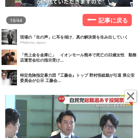
記事に戻る
19
/44
現場の「生の声」に耳を傾け、真の解決策を生み出していく
PR(dentsu Japan)
「売上金を金庫に」 イオンモール熊本で死亡の22歳女性 勤務
店運営会社の指示受け...
特定危険指定暴力団『工藤会』トップ 野村悟総裁が引退 県公安
委員会が公示 工藤会...