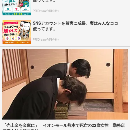
元ものまねタレントの清水良太郎さん（37）死
去 タレント・清水アキラさんの息子｜...
2026年8月2日
元ジャンポケ・斉藤慎二被告（43）に懲役7年を
求刑 ロケバス内で性的暴行など 被...
2026年8月5日