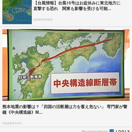
関東甲信地方では「警報級の大雨」となる地域
や期間が拡大する可能性…
5歳で両足切断、差別や困難を乗り越え挑戦続
けた人生 「人生は捨てた…
バイデン前米大統領（83）がん闘病で強い痛
み 息子「見ているのは本…
登山者など約400人孤立か 北アルプスの登山
口につながる県の橋が流さ…
限定グッズに行列…“ポケモン空港”初の3連休
は大混雑 能登が「ポケ…
発言は「きれいに切り取られた」…地震直後の
パーティー開催「やって…
【台風情報】台風15号の今後の進路予想は
11日から12日にかけて、東…
秋田・湯沢市でゲリラ雷雨発生 記録的短時間
大雨