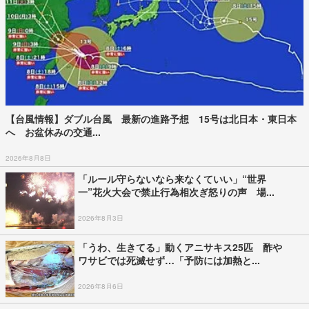
熊本地震の影響は？「四国の活断層は力を蓄え危ない」 専門家が警
鐘《中央構造線》M...
2026年8月4日
Recommended by
アクセスランキング
最新
24時間
週間