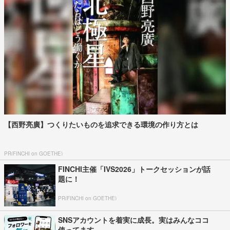
「売上金を金庫に」 イオンモール熊本で死亡の22歳女性 勤務店
運営会社の指示受け...
2026年8月3日
特定危険指定暴力団『工藤会』トップ 野村悟総
裁が引退 県公安委員会が公示 工藤会...
2026年8月5日