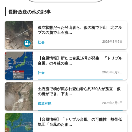
長野放送の他の記事
孤立状態だった登山者ら、仮の橋で下山 北アル
プスの麓で土石流…
2026年8月9日
社会
【台風情報】新たに台風16号が発生 「トリプル
台風」の今後の進…
2026年8月9日
社会
土石流で橋が流され登山者ら約390人が孤立 仮
の橋ができ、下山…
2026年8月9日
都道府県
【台風情報】「トリプル台風」の可能性 熱帯低
気圧「台風のたま…