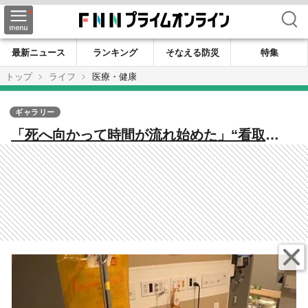
検索
最新ニュース
ランキング
そなえる防災
特集
トップ
ライフ
医療・健康
ギャラリー
「死へ向かって時間が流れ始めた」“看取
り”支える医師（64）「すい臓がん」発覚 痛
みと闘い診療続け、自らの「命」と向き合う
「一日一日やれることを、死ぬまでやりきり
たい」