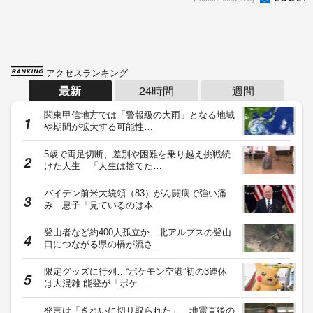
【台風情報】台風15号はお盆休みに東北地方に
直撃する恐れ 関東も影…
愛子さま、学習院幼稚園での思い出 運動会で
は天皇皇后両陛下が笑顔…
ランキング一覧へ
記事に対するご意見・ご感想や情報提供
運営会社
© Fuji News Network, Inc. All rights reserved.
当ウェブサイトでは、ユーザのニーズ・興味・関⼼に合致したコンテンツや広告配信を提供する
ためにクッキーを使⽤しています。詳細は、
プライバシーポリシー
をご確認ください。