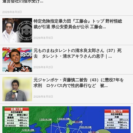
【台風情報】ダブル台風 最新の進路予想 15号は北日本・東日本
へ お盆休みの交通...
2026年8月8日
「ルール守らないなら来なくていい」“世界
一”花火大会で禁止行為相次ぎ怒りの声 場...
2026年8月3日
「うわ、生きてる」動くアニサキス25匹 酢や
ワサビでは死滅せず…「予防には加熱と...
2026年8月6日
【台風情報】台風15号はお盆休みに東北地方に
直撃する恐れ 関東も影響を受ける可能...
2026年8月8日