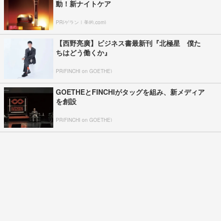
動！新ナイトケア
PR(ゲラン｜美的.com)
【西野亮廣】ビジネス書最新刊『北極星 僕た
ちはどう働くか』
PR(FINCHI on GOETHE)
GOETHEとFINCHIがタッグを組み、新メディア
を創設
PR(FINCHI on GOETHE)