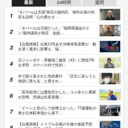
最新
24時間
週間
“ネパールは天国”発言の蔵内氏 海外出張の内
容を説明「心の豊かさ…
「ネパールは天国だった」“福岡県議会のド
ン”蔵内議長が発言 金銭…
【台風情報】台風13号あす沖縄本島直撃か 動
き遅く週末に影響も 猛…
元ジャンポケ・斉藤慎二被告（43）に懲役7年
を求刑 ロケバス内で性的…
寺で繰り返された性的暴行 「坊主に逆らうと
地獄に落ちる」と脅され…
「高市総理には愛想尽かした」コメ余りに農家
が悲鳴 売値は生産原価…
「ドーンと音がして砂煙上がった」77歳運転の
車が立体駐車場から落下…
【台風情報】トリプル台風の今後の進路予想