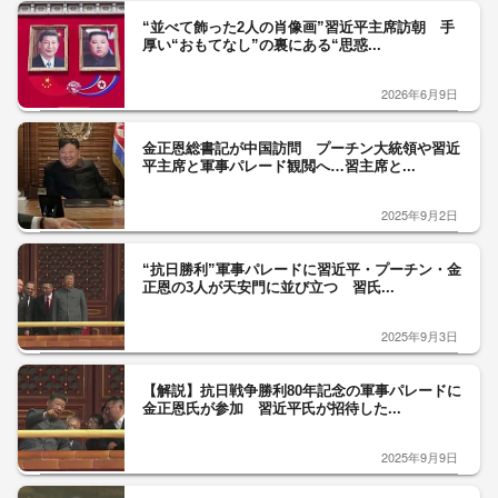
“並べて飾った2人の肖像画”習近平主席訪朝 手
厚い“おもてなし”の裏にある“思惑...
2026年6月9日
金正恩総書記が中国訪問 プーチン大統領や習近
平主席と軍事パレード観閲へ…習主席と...
2025年9月2日
“抗日勝利”軍事パレードに習近平・プーチン・金
正恩の3人が天安門に並び立つ 習氏...
2025年9月3日
【解説】抗日戦争勝利80年記念の軍事パレードに
金正恩氏が参加 習近平氏が招待した...
2025年9月9日