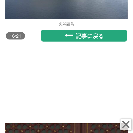
尖閣諸島
記事に戻る
16
/21