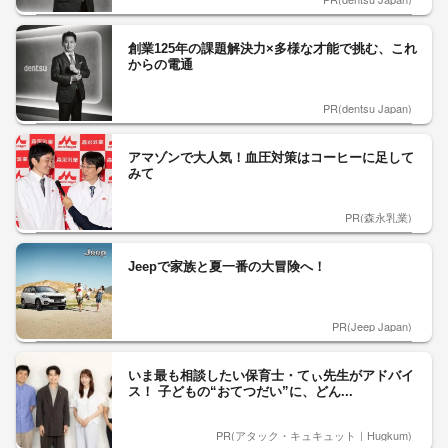
創業125年の課題解決力×多様な才能で挑む、これ
からの電通
PR(dentsu Japan)
アマゾンで大人気！血圧対策はコーヒーに足して
みて
PR(森永乳業)
Jeepで家族と夏一番の大冒険へ！
PR(Jeep Japan)
いま最も相談したい保育士・てぃ先生がアドバイ
ス！ 子どもの“おてつだい”に、どん...
PR(アタック・キュキュット｜Hugkum)