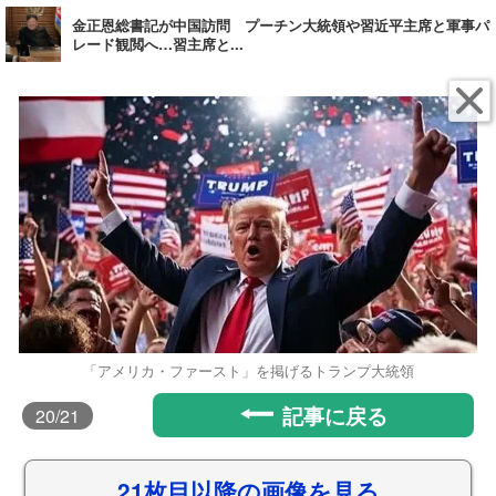
金正恩総書記が中国訪問 プーチン大統領や習近平主席と軍事パ
レード観閲へ…習主席と...
「アメリカ・ファースト」を掲げるトランプ大統領
記事に戻る
20
/21
21枚目以降の画像を見る