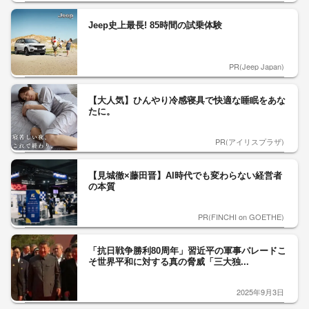
Jeep史上最長! 85時間の試乗体験
PR(Jeep Japan)
【大人気】ひんやり冷感寝具で快適な睡眠をあな
たに。
PR(アイリスプラザ)
【見城徹×藤田晋】AI時代でも変わらない経営者
の本質
PR(FINCHI on GOETHE)
「抗日戦争勝利80周年」習近平の軍事パレードこ
そ世界平和に対する真の脅威「三大独...
2025年9月3日