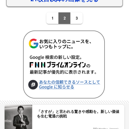
1
2
3
「さすが」と言われる驚きや感動を。新しい価値
を生む電通の挑戦
PR(dentsu Japan)