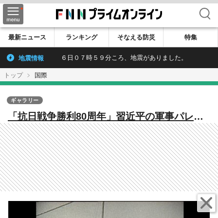
検索
最新ニュース
ランキング
そなえる防災
特集
地震情報
６日０７時５９分ころ、地震がありました。
トップ
国際
ギャラリー
「抗日戦争勝利80周年」習近平の軍事パレー
ドこそ世界平和に対する真の脅威「三大独裁
国」習近平・プーチン・金正恩集結に浮かび
上がる新時代の「枢軸国」