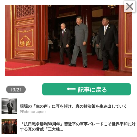
記事に戻る
19
/21
現場の「生の声」に耳を傾け、真の解決策を生み出していく
PR(dentsu Japan)
「抗日戦争勝利80周年」習近平の軍事パレードこそ世界平和に対
する真の脅威「三大独...