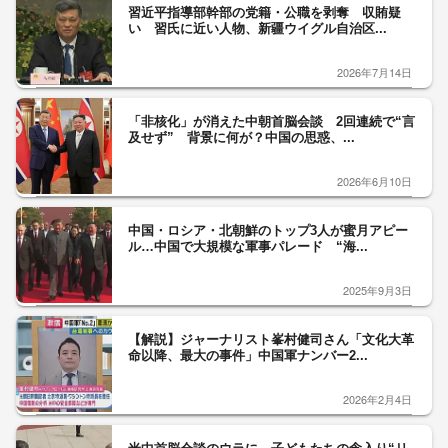
習近平指導部幹部の党籍・公職を剥奪 収賄疑
い 習氏に近い人物、新疆ウイグル自治区...
2026年7月14日
「非核化」が消えた中朝首脳会談 2回連続で“言
及せず” 背景に何が？中国の思惑、...
2026年6月10日
中国・ロシア・北朝鮮のトップ3人が蜜月アピー
ル…中国で大規模な軍事パレード “海...
2025年9月3日
【解説】ジャーナリスト峯村健司さん「文化大革
命以降、最大の事件」中国軍ナンバー2...
2026年2月4日