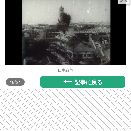
日中戦争
記事に戻る
18
/21