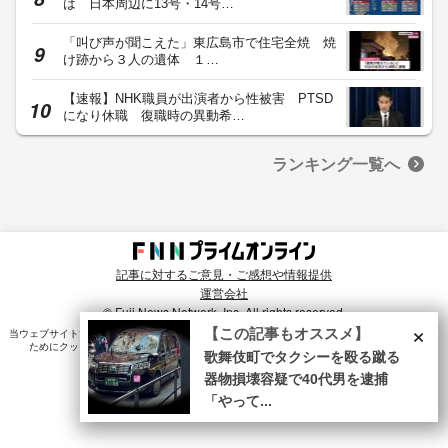
は 日本周辺に13号・14号…
「叫び声が聞こえた」東広島市で住宅全焼 焼
け跡から３人の遺体 １…
【速報】NHK職員が出演者から性被害 PTSD
になり休職 復職時の異動希…
ランキング一覧へ
記事に対するご意見・ご感想や情報提供
運営会社
© Fuji News Network, Inc. All rights reserved.
×
【この記事もオススメ】
当ウェブサイトでは、ユーザのニーズ・興味・関⼼に合致したコンテンツや広告配信を提供する
ためにクッキーを使⽤しています。詳細は、
プライバシーポリシー
をご確認ください。
歌舞伎町でタクシーを殴る蹴る
器物損壊容疑で40代男を逮捕
「やって...