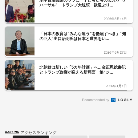
米中首脳会談のウラに 子どもたちの念入り“リ
ハーサル” トランプ大統領 歓迎ぶり...
2026年5月14日
「日本の教育は”みんな違う”を徹底すべき」“知
の巨人”出口治明氏は日本と世界をい...
2026年6月27日
北朝鮮は新しい「5カ年計画」へ…金正恩総書記
とトランプ政権が迎える新局面 娘“ジ...
2026年1月1日
Recommended by
アクセスランキング