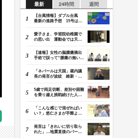
最新
24時間
週間
【台風情報】ダブル台風
最新の進路予想 15号は北
日本・東日本へ …
愛子さま、学習院幼稚園で
の思い出 運動会では天皇
皇后両陛下が笑顔…
【速報】女性の脳腫瘍摘出
手術で誤って“腫瘍の無い部
位”を摘出 脳…
「ネパールは天国」蔵内議
長の発言が波紋 維新・吉
村代表「福岡県議…
5歳で両足切断、差別や困難
を乗り越え挑戦続けた人
生 「人生は捨てた…
「こんな感じで混ぜればい
い？」悠仁さまが手際よく
豚汁を調理 同学…
発言は「きれいに切り取ら
れた」…地震直後のパーテ
ィー開催「やって…