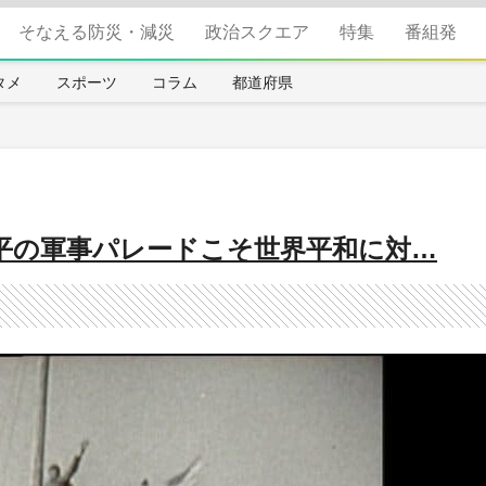
そなえる防災・減災
政治スクエア
特集
番組発
タメ
スポーツ
コラム
都道府県
近平の軍事パレードこそ世界平和に対…