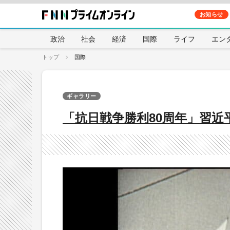
お知らせ
政治
社会
経済
国際
ライフ
エン
トップ
国際
ギャラリー
「抗日戦争勝利80周年」習