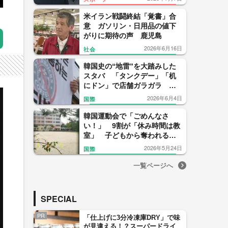
平性重視する国民性”も
米イラン戦闘終結「覚書」合
意 ガソリン・日用品の値下
がりに期待の声 鹿児島
2026年6月16日
社会
韓国史の“地雷”を大踏みした
スタバ 「タンクデー」「机
にドン」で店舗ガラガラ 国
家的不買運動に出口はあるの
2026年6月4日
国際
か
韓国運動会で「ごめんなさ
い！」 9割が「休み時間は教
室」 子どもから奪われる校
庭 背景に執拗な責任追及と
2026年5月24日
国際
過剰苦情
一覧ページへ
SPECIAL
PR
「仕上げに3分冷凍庫DRY」で味
が見違える！？スーパードライ