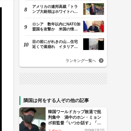
アメリカの連邦高裁「トラ
ンプ大統領はホワイトハウ
スの所有者ではな…
ロシア 数年以内にNATO加
盟国を攻撃か 米国の情報
機関が分析 プー…
目の前にがれきの山…住宅
近くで崖崩れ イタリア・
ナポリ近郊で過去4…
ランキング一覧へ
隣国は何をする人ぞの他の記事
韓国ワールドカップ敗退で批
判集中 渦中のホン・ミョン
ボ前監督「いつか話す」「内
紛はない」 怒りの背景に“公
2026年7月7日
スポーツ