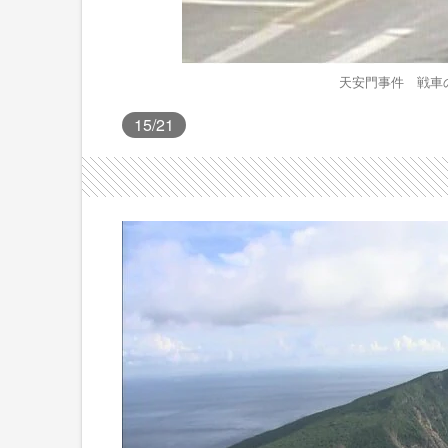
天安門事件 戦車の
15
/21