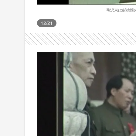
毛沢東は彭徳懐
12
/21