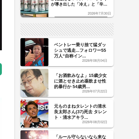
が導き出した「冷え」と「辛
口」のおいしい関係 青く変化
2026年7月30日
した「辛口カーブ」が飲み頃の
サイン！
ベントレー乗り捨て猛ダッ
シュで逃走...フォロワー55
万人“自称イン...
2026年08月04日
「お酒飲みなよ」15歳少女
に酒とせき止め薬飲ませ性
的暴行か 54歳男...
2026年07月22日
元ものまねタレントの清水
良太郎さん(37)死去 タレン
ト・清水アキラ...
2026年08月02日
「ルール守らないなら来な