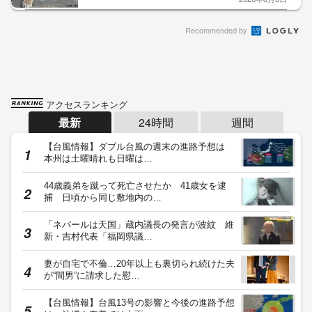
Recommended by
アクセスランキング
最新
24時間
週間
【台風情報】ダブル台風の週末の進路予想は
本州は土曜晴れも日曜は…
44歳義弟を蹴って死亡させたか 41歳女を逮
捕 日頃から同じ敷地内の…
「ネパールは天国」蔵内議長の発言が波紋 維
新・吉村代表「福岡県議…
妻が自宅で不倫…20年以上も裏切られ続けた夫
が“間男”に請求した慰…
【台風情報】台風13号の影響と今後の進路予想