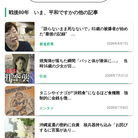
戦後80年 いま、平和ですかの他の記事
「語らないまま死なないで」81歳の被爆者が始め
た"最後の記録" …
2026年8月7日
都道府県
焼夷弾が落ちた瞬間「パッと体が液体に…」 当
時16歳の少女が目…
2026年7月21日
社会
タニシやイナゴが“決戦食”になるほど食糧難 強
制的に金銭を徴…
2026年7月8日
エンタメ
沖縄返還の密約に自責 核兵器持ち込み「お詫び
するに言葉があり…