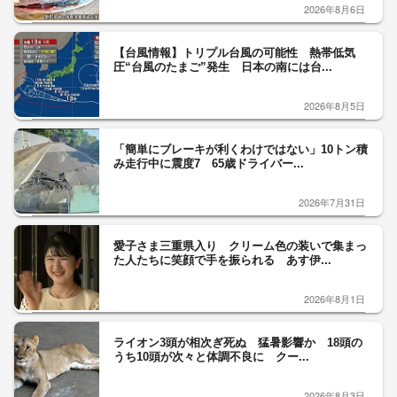
2026年8月6日
【台風情報】トリプル台風の可能性 熱帯低気
圧“台風のたまご”発生 日本の南には台...
2026年8月5日
「簡単にブレーキが利くわけではない」10トン積
み走行中に震度7 65歳ドライバー...
2026年7月31日
愛子さま三重県入り クリーム色の装いで集まっ
た人たちに笑顔で手を振られる あす伊...
2026年8月1日
ライオン3頭が相次ぎ死ぬ 猛暑影響か 18頭の
うち10頭が次々と体調不良に クー...
2026年8月3日