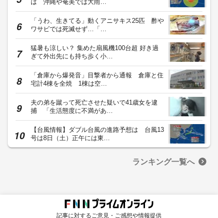
は 沖縄や奄美では大雨…
「うわ、生きてる」動くアニサキス25匹 酢や
ワサビでは死滅せず…「…
猛暑も涼しい？ 集めた扇風機100台超 好き過
ぎて外出先にも持ち歩く小…
「倉庫から爆発音」目撃者から通報 倉庫と住
宅計4棟を全焼 1棟は空…
夫の弟を蹴って死亡させた疑いで41歳女を逮
捕 「生活態度に不満があ…
【台風情報】ダブル台風の進路予想は 台風13
号は8日（土）正午には東…
ランキング一覧へ
記事に対するご意見・ご感想や情報提供