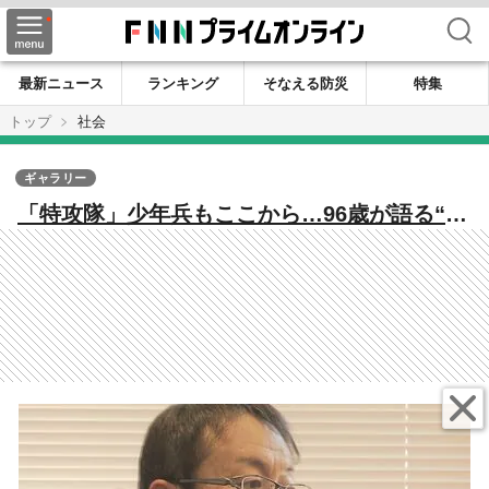
検索
最新ニュース
ランキング
そなえる防災
特集
トップ
社会
ギャラリー
「特攻隊」少年兵もここから…96歳が語る“秘
密の飛行場” 「赤とんぼ」のプロペラなど
次々と新資料が発見 “物言わぬ証言者”次世
代へつなぐ「戦争遺跡」【戦後80年】