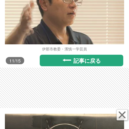
伊那市教委・濱慎一学芸員
記事に戻る
11
/15