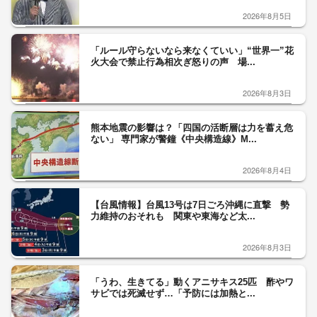
2026年8月5日
「ルール守らないなら来なくていい」“世界一”花
火大会で禁止行為相次ぎ怒りの声 場...
2026年8月3日
熊本地震の影響は？「四国の活断層は力を蓄え危
ない」 専門家が警鐘《中央構造線》M...
2026年8月4日
【台風情報】台風13号は7日ごろ沖縄に直撃 勢
力維持のおそれも 関東や東海など太...
2026年8月3日
「うわ、生きてる」動くアニサキス25匹 酢やワ
サビでは死滅せず…「予防には加熱と...