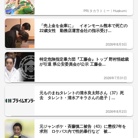
PR(タカラトミー｜Hugkum)
「売上金を金庫に」 イオンモール熊本で死亡の
22歳女性 勤務店運営会社の指示受け...
2026年8月3日
特定危険指定暴力団『工藤会』トップ 野村悟総裁
が引退 県公安委員会が公示 工藤会...
2026年7月31日
元ものまねタレントの清水良太郎さん（37）死
去 タレント・清水アキラさんの息子｜...
2026年8月2日
元ジャンポケ・斉藤慎二被告（43）に懲役7年を
求刑 ロケバス内で性的暴行など 被...