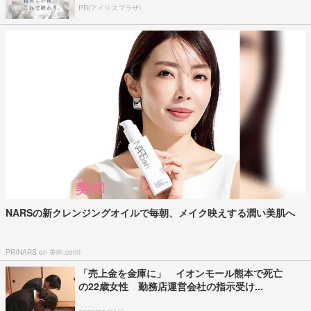
PR(アイリスプラザ)
NARSの新クレンジングオイルで毎朝、メイク映えする潤い美肌へ
PR(NARS on 美的.com)
「売上金を金庫に」 イオンモール熊本で死亡
の22歳女性 勤務店運営会社の指示受け...