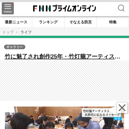
検索
最新ニュース
ランキング
そなえる防災
特集
トップ
ライフ
ギャラリー
竹に魅了され創作25年・竹灯籠アーティスト
「真剣にひとつのことに情熱を注いで向き合
っている大人」次世代へ伝えるメッセージ