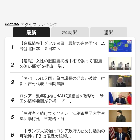
アクセスランキング
最新
24時間
週間
【台風情報】ダブル台風 最新の進路予想 15
号は北日本・東日本へ …
【速報】女性の脳腫瘍摘出手術で誤って“腫瘍
の無い部位”を摘出 脳…
「ネパールは天国」蔵内議長の発言が波紋 維
新・吉村代表「福岡県議…
ロシア 数年以内にNATO加盟国を攻撃か 米
国の情報機関が分析 プー…
「生涯考え続けてください」江別市男子大学生
集団暴行死 主犯格・当…
「トランプ大統領はロシア政府のために活動の
可能性」FBIは現職大統領…