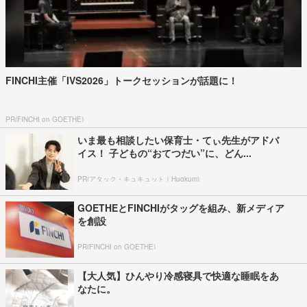
FINCHI主催「IVS2026」トークセッションが話題に！
PR(FINCHI on GOETHE)
いま最も相談したい保育士・てぃ先生がアドバ
イス！ 子どもの“おてつだい”に、どん...
PR(アタック・キュキュット｜Hugkum)
GOETHEとFINCHIがタッグを組み、新メディア
を創設
PR(FINCHI on GOETHE)
【大人気】ひんやり冷感寝具で快適な睡眠をあ
なたに。