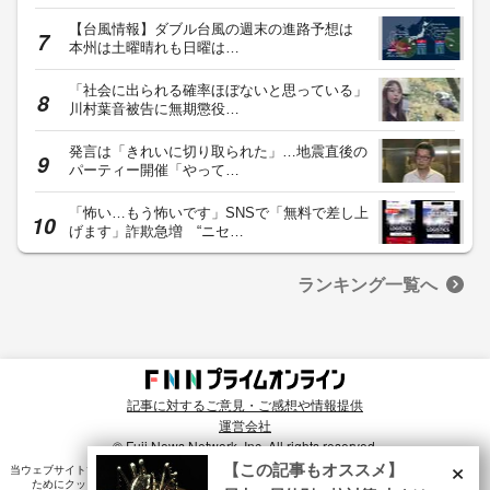
【台風情報】ダブル台風の週末の進路予想は
本州は土曜晴れも日曜は…
「社会に出られる確率ほぼないと思っている」
川村葉音被告に無期懲役…
発言は「きれいに切り取られた」…地震直後の
パーティー開催「やって…
「怖い…もう怖いです」SNSで「無料で差し上
げます」詐欺急増 “ニセ…
ランキング一覧へ
記事に対するご意見・ご感想や情報提供
運営会社
© Fuji News Network, Inc. All rights reserved.
×
【この記事もオススメ】
当ウェブサイトでは、ユーザのニーズ・興味・関⼼に合致したコンテンツや広告配信を提供する
ためにクッキーを使⽤しています。詳細は、
プライバシーポリシー
をご確認ください。