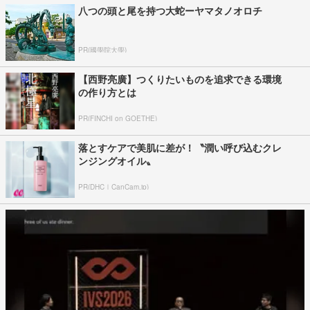
八つの頭と尾を持つ大蛇ーヤマタノオロチ
PR(國學院大學)
【西野亮廣】つくりたいものを追求できる環境
の作り方とは
PR(FINCHI on GOETHE)
落とすケアで美肌に差が！〝潤い呼び込むクレ
ンジングオイル〟
PR(DHC｜CanCam.jp)