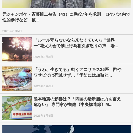
元ジャンポケ・斉藤慎二被告（43）に懲役7年を求刑 ロケバス内で
性的暴行など 被...
2026年8月5日
「ルール守らないなら来なくていい」“世界
一”花火大会で禁止行為相次ぎ怒りの声 場...
2026年8月3日
「うわ、生きてる」動くアニサキス25匹 酢や
ワサビでは死滅せず…「予防には加熱と...
2026年8月6日
熊本地震の影響は？「四国の活断層は力を蓄え
危ない」 専門家が警鐘《中央構造線》M...
2026年8月4日