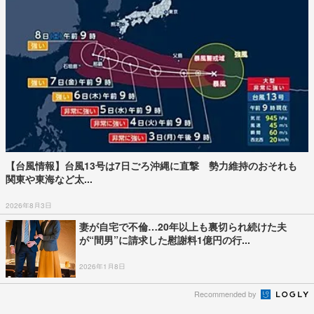
【台風情報】台風13号は7日ごろ沖縄に直撃 勢力維持のおそれも
関東や東海など太...
2026年8月3日
妻が自宅で不倫…20年以上も裏切られ続けた夫
が“間男”に請求した慰謝料1億円の行...
2026年1月8日
Recommended by