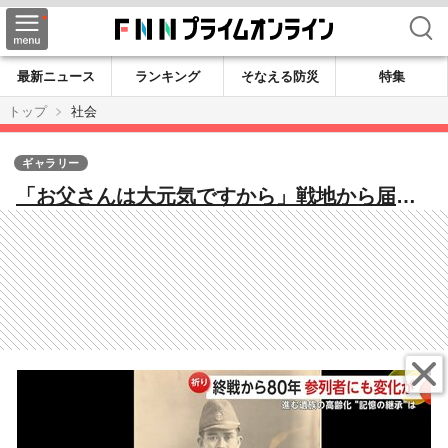
検索
最新ニュース
ランキング
そなえる防災
特集
トップ
社会
ギャラリー
「お父さんは大元気ですから」戦地から届い
た手紙 追悼式式辞で石破首相13年ぶり「反
省」の言葉復活【終戦80年】