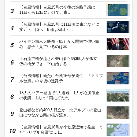
【台風情報】台風15号の今後の進路予想は
11日から12日にかけて、東…
【台風情報】台風15号は11日頃に東北などに
接近・上陸へ 9日は秋田・…
バイデン前米大統領（83）がん闘病で強い痛
み 息子「見ているのは本…
土石流で橋が流され登山者ら約390人が孤立
仮の橋ができ、下山始まる…
【台風情報】新たに台風16号が発生 「トリプ
ル台風」の今後の進路予…
15人のツアー登山で2人遭難 1人が心肺停止
の状態、1人は「雨に打たれ…
登山者など約400人孤立か 北アルプスの登山
口につながる県の橋が流さ…
【台風情報】台風16号が小笠原近海で発生 ま
た“トリプル台風”に…1…