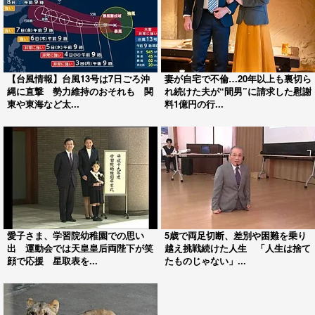
【台風情報】台風13号は7日ごろ沖
妻が自宅で不倫…20年以上も裏切ら
縄に直撃 勢力維持のおそれも 関
れ続けた夫が“間男”に請求した慰謝
東や東海など太...
料1億円の行...
愛子さま、学習院幼稚園での思い
5歳で両足切断、差別や困難を乗り
出 運動会では天皇皇后両陛下が笑
越え挑戦続けた人生 「人生は捨て
顔で応援 星取表を...
たものじゃない」...