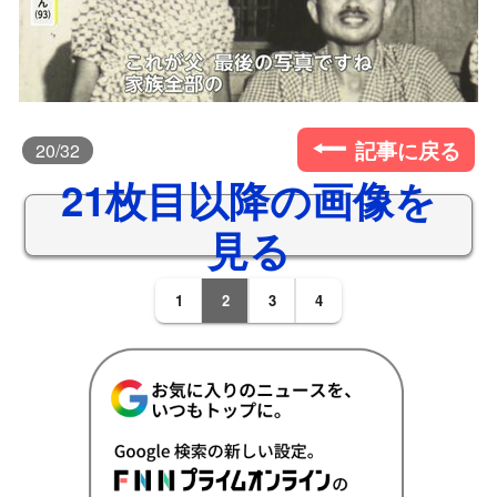
記事に戻る
20
/32
21枚目以降の画像を
見る
1
2
3
4