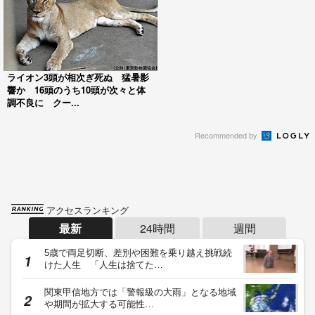
ライオン3頭が相次ぎ死ぬ 猛暑影
響か 16頭のうち10頭が次々と体
調不良に クー...
Recommended by
アクセスランキング
最新
24時間
週間
5歳で両足切断、差別や困難を乗り越え挑戦続
けた人生 「人生は捨てた…
関東甲信地方では「警報級の大雨」となる地域
や期間が拡大する可能性…