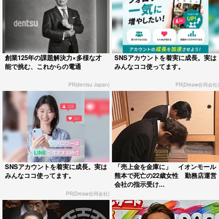
創業125年の課題解決力×多様な才
SNSアカウントを着実に成長。実は
能で挑む、これからの電通
みんなココ使ってます。
PR(dentsu Japan)
PR(Dreaw合同会社)
SNSアカウントを着実に成長。実は
「売上金を金庫に」 イオンモール
みんなココ使ってます。
熊本で死亡の22歳女性 勤務店運営
会社の指示受け...
PR(Dreaw合同会社)