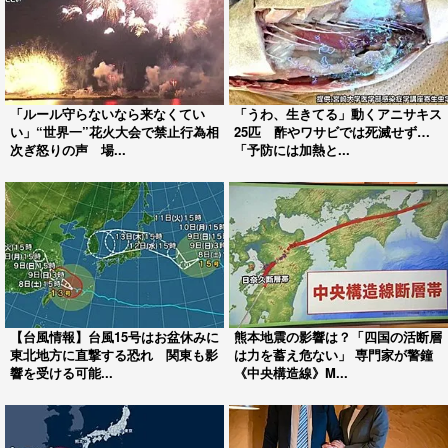
「ルール守らないなら来なくてい
「うわ、生きてる」動くアニサキス
い」“世界一”花火大会で禁止行為相
25匹 酢やワサビでは死滅せず…
次ぎ怒りの声 場...
「予防には加熱と...
【台風情報】台風15号はお盆休みに
熊本地震の影響は？「四国の活断層
東北地方に直撃する恐れ 関東も影
は力を蓄え危ない」 専門家が警鐘
響を受ける可能...
《中央構造線》M...