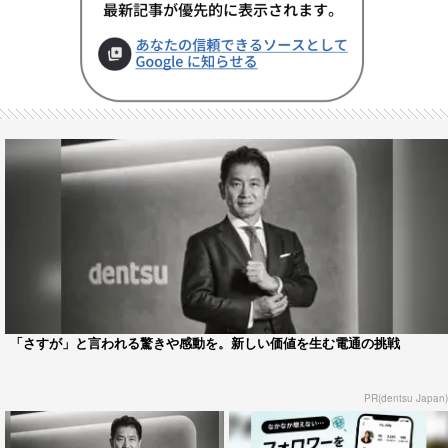
「さすが」と言われる驚きや感動を。新しい価値を生む電通の挑戦
PR(dentsu Japan)