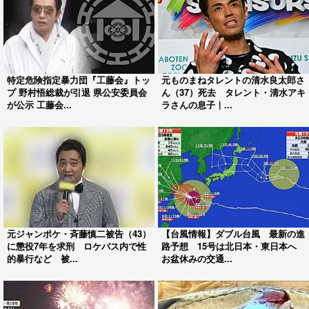
特定危険指定暴力団『工藤会』トッ
元ものまねタレントの清水良太郎さ
プ 野村悟総裁が引退 県公安委員会
ん（37）死去 タレント・清水アキ
が公示 工藤会...
ラさんの息子｜...
元ジャンポケ・斉藤慎二被告（43）
【台風情報】ダブル台風 最新の進
に懲役7年を求刑 ロケバス内で性
路予想 15号は北日本・東日本へ
的暴行など 被...
お盆休みの交通...