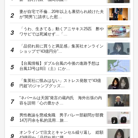
妻が自宅で不倫…20年以上も裏切られ続けた夫
が“間男”に請求した慰…
「うわ、生きてる」動くアニサキス25匹 酢や
ワサビでは死滅せず…「…
「品切れ前に買うと満足感」集英社オンライン
ショップで“43億円分”…
【台風情報】ダブル台風の今後の進路予想は
台風13号は8日（土）にか…
「集英社に恨みはない」ストレス発散で“43億
円超”のジャンプグッズ…
“ネパールは天国”発言の蔵内氏 海外出張の内
容を説明「心の豊かさ…
男性教諭を懲戒免職 男子バレー部顧問が部費
14万円余を私的流用…旅…
オンラインで注文とキャンセル繰り返し 総額
43億円か「品切れ前に購…