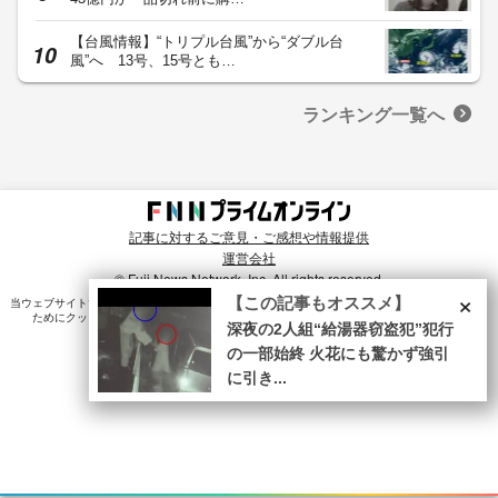
【台風情報】“トリプル台風”から“ダブル台
風”へ 13号、15号とも…
ランキング一覧へ
記事に対するご意見・ご感想や情報提供
運営会社
© Fuji News Network, Inc. All rights reserved.
×
【この記事もオススメ】
当ウェブサイトでは、ユーザのニーズ・興味・関⼼に合致したコンテンツや広告配信を提供する
ためにクッキーを使⽤しています。詳細は、
プライバシーポリシー
をご確認ください。
深夜の2人組“給湯器窃盗犯”犯行
の一部始終 火花にも驚かず強引
に引き...