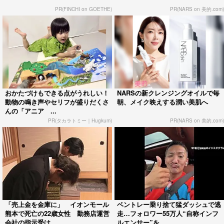
PR(FINCHI on GOETHE)
PR(NARS on 美的.com)
おかたづけもできる点がうれしい！
NARSの新クレンジングオイルで毎
動物の鳴き声やセリフが盛りだくさ
朝、メイク映えする潤い美肌へ
んの「アニア ...
PR(タカラトミー｜Hugkum)
PR(NARS on 美的.com)
「売上金を金庫に」 イオンモール
ベントレー乗り捨て猛ダッシュで逃
熊本で死亡の22歳女性 勤務店運営
走…フォロワー55万人“自称インフ
会社の指示受け...
ルエンサー”を...