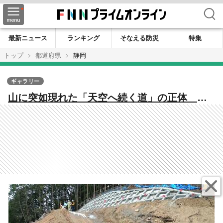
検索
最新ニュース
ランキング
そなえる防災
特集
トップ
都道府県
静岡
ギャラリー
山に突如現れた「天空へ続く道」の正体 国
道1号線を守る道だった!【駿河区・丸子】