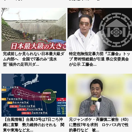
完成前しか見られない日本最大級ダ
特定危険指定暴力団『工藤会』トッ
ム内部へ 全国で7基のみ“流水
プ 野村悟総裁が引退 県公安委員会
型”福井の足羽川ダ...
が公示 工藤会...
【台風情報】台風13号は7日ごろ沖
元ジャンポケ・斉藤慎二被告（43）
縄に直撃 勢力維持のおそれも 関
に懲役7年を求刑 ロケバス内で性
東や東海など太...
的暴行など 被...