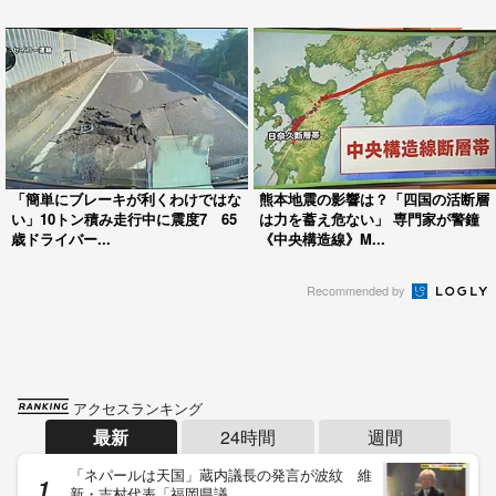
「簡単にブレーキが利くわけではな
熊本地震の影響は？「四国の活断層
い」10トン積み走行中に震度7 65
は力を蓄え危ない」 専門家が警鐘
歳ドライバー...
《中央構造線》M...
Recommended by
アクセスランキング
最新
24時間
週間
「ネパールは天国」蔵内議長の発言が波紋 維
新・吉村代表「福岡県議…