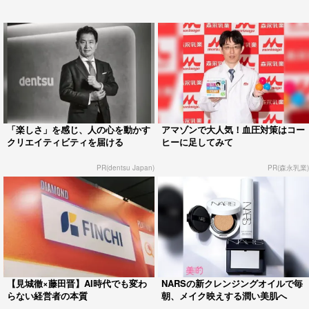
「楽しさ」を感じ、人の心を動かす
アマゾンで大人気！血圧対策はコー
クリエイティビティを届ける
ヒーに足してみて
PR(dentsu Japan)
PR(森永乳業)
【見城徹×藤田晋】AI時代でも変わ
NARSの新クレンジングオイルで毎
らない経営者の本質
朝、メイク映えする潤い美肌へ