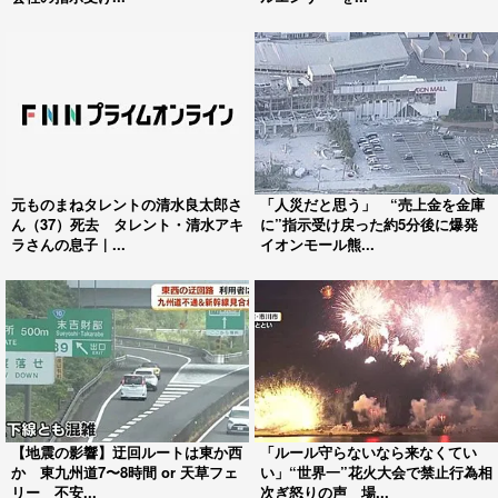
元ものまねタレントの清水良太郎さ
「人災だと思う」 “売上金を金庫
ん（37）死去 タレント・清水アキ
に”指示受け戻った約5分後に爆発
ラさんの息子｜...
イオンモール熊...
【地震の影響】迂回ルートは東か西
「ルール守らないなら来なくてい
か 東九州道7〜8時間 or 天草フェ
い」“世界一”花火大会で禁止行為相
リー 不安...
次ぎ怒りの声 場...