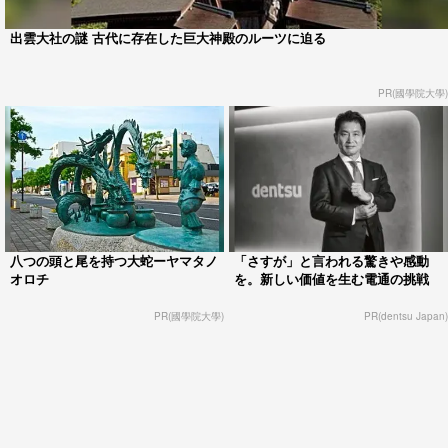
出雲大社の謎 古代に存在した巨大神殿のルーツに迫る
PR(國學院大學)
八つの頭と尾を持つ大蛇ーヤマタノ
「さすが」と言われる驚きや感動
オロチ
を。新しい価値を生む電通の挑戦
PR(國學院大學)
PR(dentsu Japan)