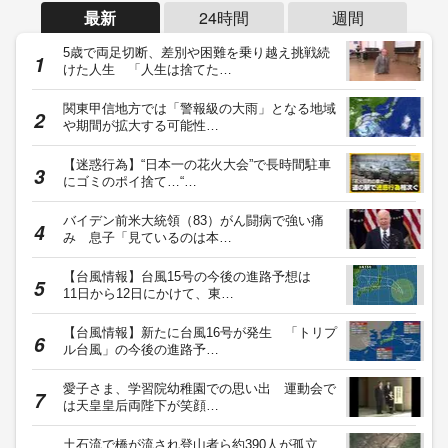
最新
24時間
週間
5歳で両足切断、差別や困難を乗り越え挑戦続
けた人生 「人生は捨てた…
関東甲信地方では「警報級の大雨」となる地域
や期間が拡大する可能性…
【迷惑行為】“日本一の花火大会”で長時間駐車
にゴミのポイ捨て…“…
バイデン前米大統領（83）がん闘病で強い痛
み 息子「見ているのは本…
【台風情報】台風15号の今後の進路予想は
11日から12日にかけて、東…
【台風情報】新たに台風16号が発生 「トリプ
ル台風」の今後の進路予…
愛子さま、学習院幼稚園での思い出 運動会で
は天皇皇后両陛下が笑顔…
土石流で橋が流され登山者ら約390人が孤立