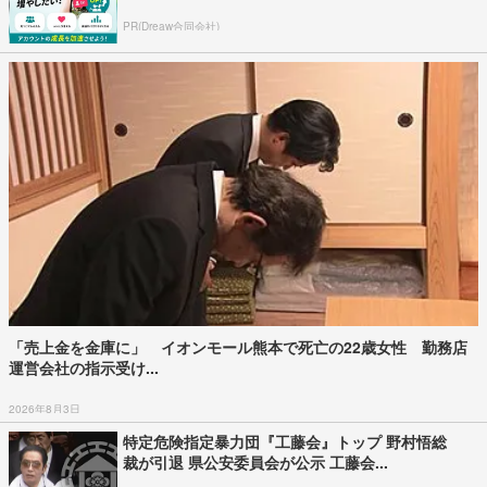
PR(Dreaw合同会社)
「売上金を金庫に」 イオンモール熊本で死亡の22歳女性 勤務店
運営会社の指示受け...
2026年8月3日
特定危険指定暴力団『工藤会』トップ 野村悟総
裁が引退 県公安委員会が公示 工藤会...