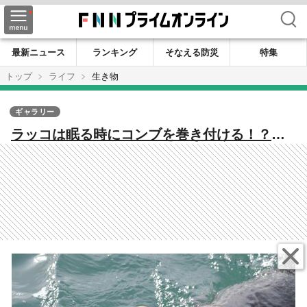
検索
最新ニュース
ランキング
そなえる防災
特集
トップ
ライフ
生き物
ギャラリー
ラッコは眠る時にコンブを巻き付ける！？動
物学者・今泉忠明さんに聞くラッコの生態と
日本の水族館で2頭しかいないシビアな現状