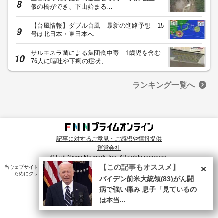
仮の橋ができ、下山始まる…
【台風情報】ダブル台風 最新の進路予想 15
号は北日本・東日本へ …
サルモネラ菌による集団食中毒 1歳児を含む
76人に嘔吐や下痢の症状、…
ランキング一覧へ
記事に対するご意見・ご感想や情報提供
運営会社
© Fuji News Network, Inc. All rights reserved.
×
【この記事もオススメ】
当ウェブサイトでは、ユーザのニーズ・興味・関⼼に合致したコンテンツや広告配信を提供する
ためにクッキーを使⽤しています。詳細は、
プライバシーポリシー
をご確認ください。
バイデン前米大統領(83)がん闘
病で強い痛み 息子「見ているの
は本当...