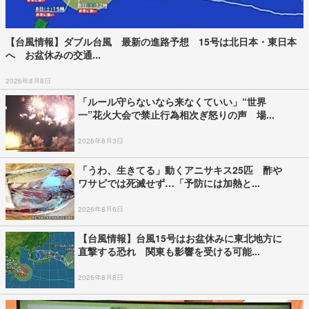
【台風情報】ダブル台風 最新の進路予想 15号は北日本・東日本
へ お盆休みの交通...
2026年8月8日
「ルール守らないなら来なくていい」“世界
一”花火大会で禁止行為相次ぎ怒りの声 場...
2026年8月3日
「うわ、生きてる」動くアニサキス25匹 酢や
ワサビでは死滅せず…「予防には加熱と...
2026年8月6日
【台風情報】台風15号はお盆休みに東北地方に
直撃する恐れ 関東も影響を受ける可能...
2026年8月8日