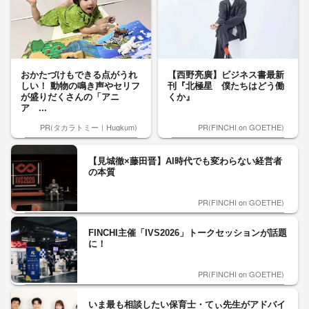
おかたづけもできる点がうれ
【西野亮廣】ビジネス書最新
しい！ 動物の鳴き声やセリフ
刊『北極星 僕たちはどう働
が盛りだくさんの「アニ
くか』
ア ...
PR(タカラトミー｜Hugkum)
PR(FINCHI on GOETHE)
【見城徹×藤田晋】AI時代でも変わらない経営者
の本質
PR(FINCHI on GOETHE)
FINCHI主催「IVS2026」トークセッションが話題
に！
PR(FINCHI on GOETHE)
いま最も相談したい保育士・てぃ先生がアドバイ