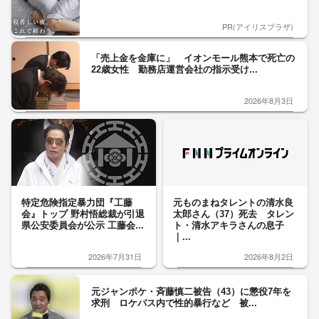
PR(アイリスプラザ)
「売上金を金庫に」 イオンモール熊本で死亡の
22歳女性 勤務店運営会社の指示受け...
2026年8月3日
特定危険指定暴力団『工藤
元ものまねタレントの清水良
会』トップ 野村悟総裁が引退
太郎さん（37）死去 タレン
県公安委員会が公示 工藤会...
ト・清水アキラさんの息子
｜...
2026年7月31日
2026年8月2日
元ジャンポケ・斉藤慎二被告（43）に懲役7年を
求刑 ロケバス内で性的暴行など 被...