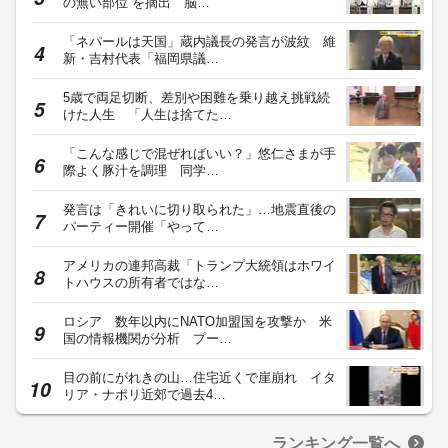
の無い部位”を摘出 脳…
「ネパールは天国」蔵内議長の発言が波紋 維
新・吉村代表「福岡県議…
5歳で両足切断、差別や困難を乗り越え挑戦続
けた人生 「人生は捨てた…
「こんな感じで混ぜればいい？」悠仁さまが手
際よく豚汁を調理 同学…
発言は「きれいに切り取られた」…地震直後の
パーティー開催「やって…
アメリカの連邦高裁「トランプ大統領はホワイ
トハウスの所有者ではな…
ロシア 数年以内にNATO加盟国を攻撃か 米
国の情報機関が分析 プー…
目の前にがれきの山…住宅近くで崖崩れ イタ
リア・ナポリ近郊で過去4…
ランキング一覧へ