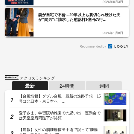
2026年8月3日
妻が自宅で不倫…20年以上も裏切られ続けた夫
が“間男”に請求した慰謝料1億円の行...
2026年1月8日
Recommended by
アクセスランキング
最新
24時間
週間
【台風情報】ダブル台風 最新の進路予想 15
号は北日本・東日本へ …
愛子さま、学習院幼稚園での思い出 運動会で
は天皇皇后両陛下が笑顔…
【速報】女性の脳腫瘍摘出手術で誤って“腫瘍