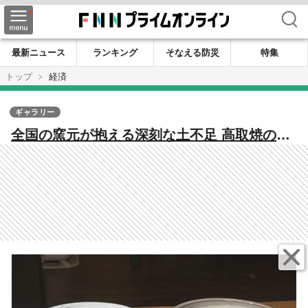
検索
最新ニュース
ランキング
そなえる防災
特集
トップ
経済
ギャラリー
全国の窯元が抱える深刻な土不足 高取焼の窯
元が産官連携で新たな陶土開発 資源枯渇の課
題解決へ【福岡発】