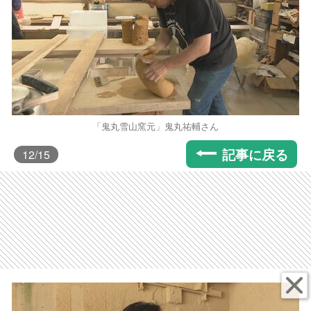
「鬼丸雪山窯元」鬼丸祐輔さん
記事に戻る
12
/15