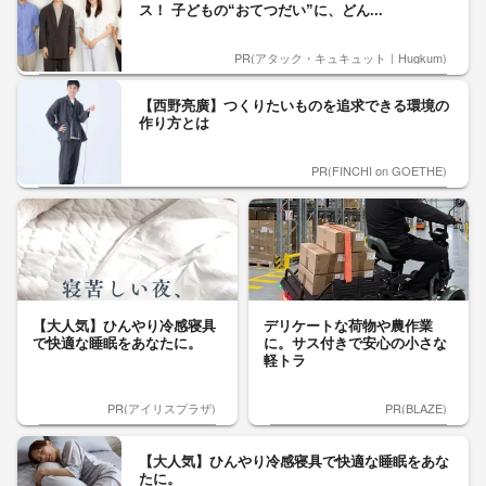
ス！ 子どもの“おてつだい”に、どん...
PR(アタック・キュキュット｜Hugkum)
【西野亮廣】つくりたいものを追求できる環境の
作り方とは
PR(FINCHI on GOETHE)
【大人気】ひんやり冷感寝具
デリケートな荷物や農作業
で快適な睡眠をあなたに。
に。サス付きで安心の小さな
軽トラ
PR(アイリスプラザ)
PR(BLAZE)
【大人気】ひんやり冷感寝具で快適な睡眠をあな
たに。