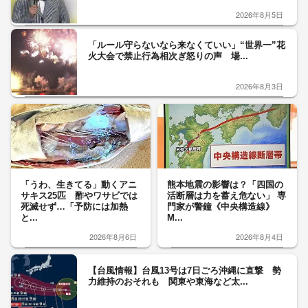
2026年8月5日
「ルール守らないなら来なくていい」“世界一”花
火大会で禁止行為相次ぎ怒りの声 場...
2026年8月3日
「うわ、生きてる」動くアニ
熊本地震の影響は？「四国の
サキス25匹 酢やワサビでは
活断層は力を蓄え危ない」 専
死滅せず…「予防には加熱
門家が警鐘《中央構造線》
と...
M...
2026年8月6日
2026年8月4日
【台風情報】台風13号は7日ごろ沖縄に直撃 勢
力維持のおそれも 関東や東海など太...