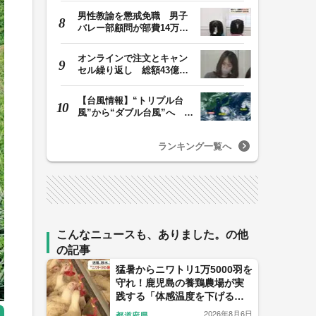
男性教諭を懲戒免職 男子
バレー部顧問が部費14万円
余を私的流用…旅…
オンラインで注文とキャン
セル繰り返し 総額43億円
か「品切れ前に購…
【台風情報】“トリプル台
風”から“ダブル台風”へ 13
号、15号とも…
ランキング一覧へ
こんなニュースも、ありました。の他
の記事
猛暑からニワトリ1万5000羽を
守れ！鹿児島の養鶏農場が実
践する「体感温度を下げる」
驚きの暑さ対策
2026年8月6日
都道府県