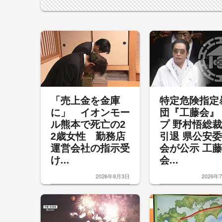
「売上金を金庫
特定危険指定
に」 イオンモー
団『工藤会』
ル熊本で死亡の2
プ 野村悟総
2歳女性 勤務店
引退 県公安
運営会社の指示受
会が公示 工藤
け...
会...
2026年8月3日
2026年