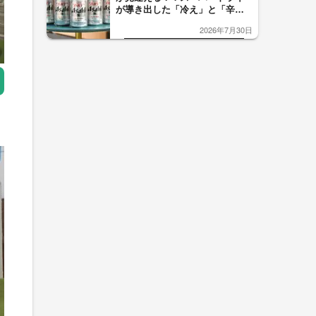
が導き出した「冷え」と「辛
口」のおいしい関係 青く変化
2026年7月30日
した「辛口カーブ」が飲み頃の
サイン！