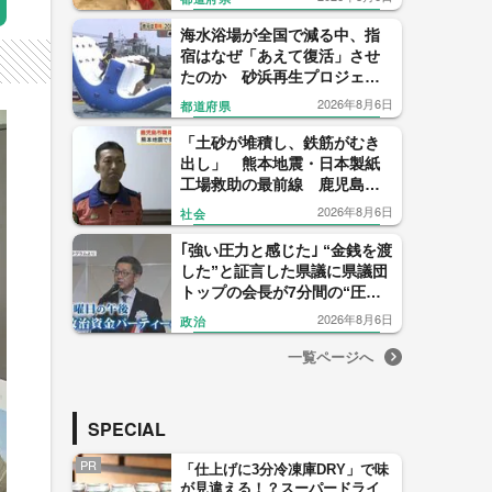
海水浴場が全国で減る中、指
宿はなぜ「あえて復活」させ
たのか 砂浜再生プロジェク
トの舞台裏
2026年8月6日
都道府県
「土砂が堆積し、鉄筋がむき
出し」 熊本地震・日本製紙
工場救助の最前線 鹿児島市
消防が報告会
2026年8月6日
社会
｢強い圧力と感じた｣ “金銭を渡
した”と証言した県議に県議団
トップの会長が7分間の“圧
力？電話” ｢感情的になった｣
2026年8月6日
政治
【福岡発】
一覧ページへ
SPECIAL
PR
「仕上げに3分冷凍庫DRY」で味
が見違える！？スーパードライ