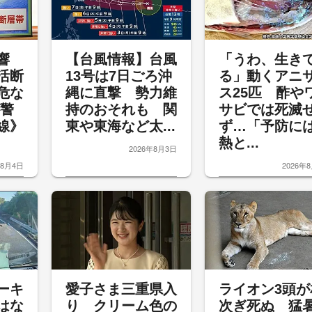
響
【台風情報】台風
「うわ、生き
活断
13号は7日ごろ沖
る」動くアニ
危な
縄に直撃 勢力維
ス25匹 酢や
が警
持のおそれも 関
サビでは死滅
線》
東や東海など太...
ず…「予防に
熱と...
2026年8月3日
年8月4日
2026年
ーキ
愛子さま三重県入
ライオン3頭が
はな
り クリーム色の
次ぎ死ぬ 猛