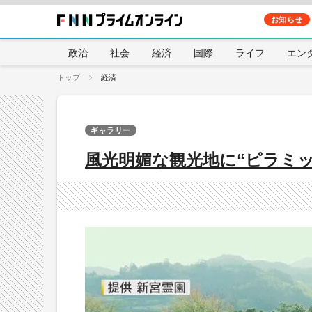
お知らせ
政治
社会
経済
国際
ライフ
エン
トップ
経済
ギャラリー
風光明媚な観光地に“ピラミッ