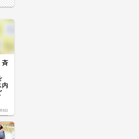
・斉
を
ス内
など
8月5日