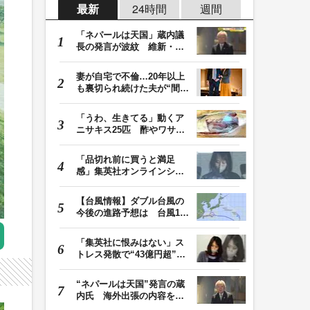
最新
24時間
週間
「ネパールは天国」蔵内議
長の発言が波紋 維新・吉
村代表「福岡県議…
妻が自宅で不倫…20年以上
も裏切られ続けた夫が“間
男”に請求した慰…
「うわ、生きてる」動くア
ニサキス25匹 酢やワサビ
では死滅せず…「…
「品切れ前に買うと満足
感」集英社オンラインショ
ップで“43億円分”…
【台風情報】ダブル台風の
今後の進路予想は 台風13
号は8日（土）にか…
「集英社に恨みはない」ス
トレス発散で“43億円超”の
ジャンプグッズ…
“ネパールは天国”発言の蔵
内氏 海外出張の内容を説
明「心の豊かさ…