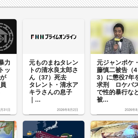
暴力
元ものまねタレン
元ジャンポケ
トッ
トの清水良太郎さ
藤慎二被告（4
裁が
ん（37）死去
3）に懲役7年
委員
タレント・清水ア
求刑 ロケバ
キラさんの息子
で性的暴行
｜...
被...
7月31日
2026年8月2日
2026年