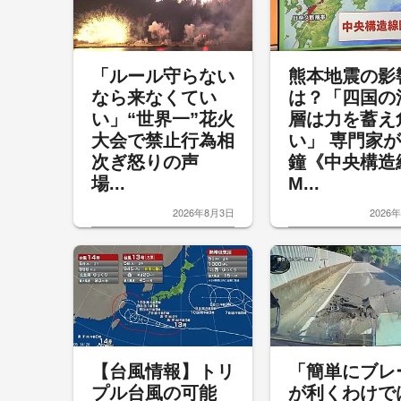
「ルール守らない
熊本地震の影
なら来なくてい
は？「四国の
い」“世界一”花火
層は力を蓄え
大会で禁止行為相
い」 専門家
次ぎ怒りの声
鐘《中央構造
場...
M...
2026年8月3日
2026
【台風情報】トリ
「簡単にブレ
プル台風の可能
が利くわけで