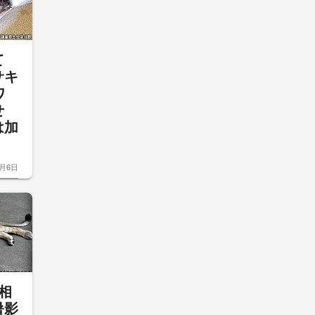
て
サキ
ワ
せ
は加
8月6日
相
暑影