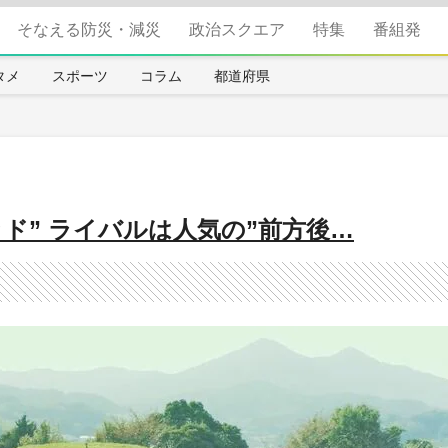
そなえる防災・減災
政治スクエア
特集
番組発
タメ
スポーツ
コラム
都道府県
ド” ライバルは人気の”前方後…