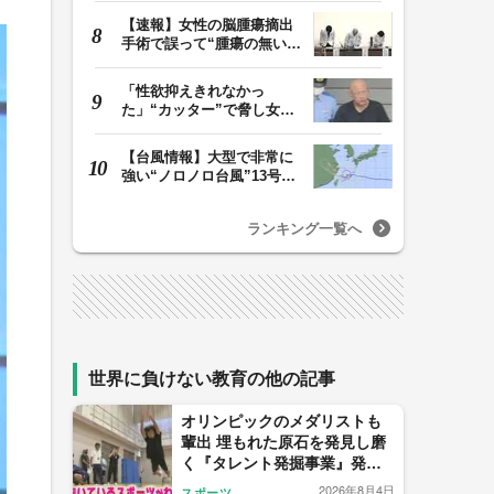
【速報】女性の脳腫瘍摘出
手術で誤って“腫瘍の無い部
位”を摘出 脳…
「性欲抑えきれなかっ
た」“カッター”で脅し女子
中学生を性的暴行か…
【台風情報】大型で非常に
強い“ノロノロ台風”13号の
進路は？ 沖縄…
ランキング一覧へ
世界に負けない教育の他の記事
オリンピックのメダリストも
輩出 埋もれた原石を発見し磨
く『タレント発掘事業』発足
から22年 1000人に1人の“狭き
2026年8月4日
スポーツ