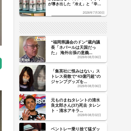
が導き出した「冷え」と「辛
口」のおいしい関係 青く変化
2026年7月30日
した「辛口カーブ」が飲み頃の
サイン！
“福岡県議会のドン”蔵内議
長「ネパールは天国だっ
た」 海外出張の意義...
2026年08月06日
「集英社に恨みはない」ス
トレス発散で“43億円超”の
ジャンプグッズを...
2026年08月06日
元ものまねタレントの清水
良太郎さん(37)死去 タレン
ト・清水アキラ...
2026年08月02日
ベントレー乗り捨て猛ダッ