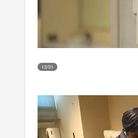
13
/31