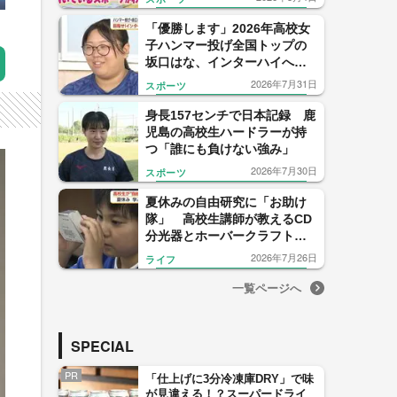
門” 【福岡発】
「優勝します」2026年高校女
子ハンマー投げ全国トップの
坂口はな、インターハイへ力
強く宣言
2026年7月31日
スポーツ
身長157センチで日本記録 鹿
児島の高校生ハードラーが持
つ「誰にも負けない強み」
2026年7月30日
スポーツ
夏休みの自由研究に「お助け
隊」 高校生講師が教えるCD
分光器とホーバークラフトが
話題【鹿児島】
2026年7月26日
ライフ
一覧ページへ
SPECIAL
PR
「仕上げに3分冷凍庫DRY」で味
が見違える！？スーパードライ