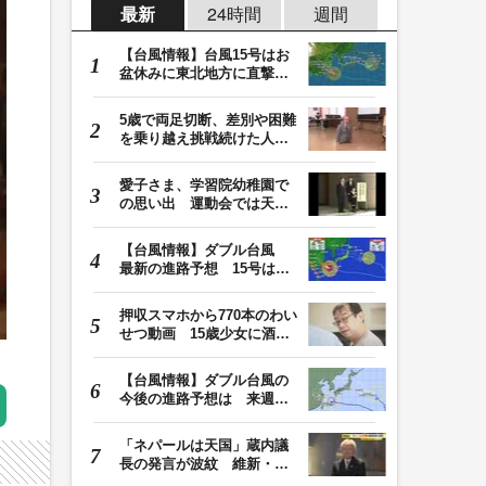
最新
24時間
週間
【台風情報】台風15号はお
盆休みに東北地方に直撃す
る恐れ 関東も影…
5歳で両足切断、差別や困難
を乗り越え挑戦続けた人
生 「人生は捨てた…
愛子さま、学習院幼稚園で
の思い出 運動会では天皇
皇后両陛下が笑顔…
【台風情報】ダブル台風
最新の進路予想 15号は北
日本・東日本へ …
押収スマホから770本のわい
せつ動画 15歳少女に酒と
薬飲ませ性的暴行…
【台風情報】ダブル台風の
今後の進路予想は 来週、
台風15号が北日本…
「ネパールは天国」蔵内議
長の発言が波紋 維新・吉
村代表「福岡県議…