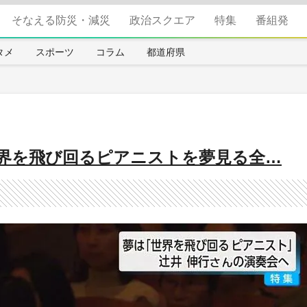
そなえる防災・減災
政治スクエア
特集
番組発
タメ
スポーツ
コラム
都道府県
界を飛び回るピアニストを夢見る全…