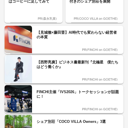
はコーヒーに足してみて
付きのシェア別荘を展開
PR(森永乳業)
PR(COCO VILLA on GOETHE)
【見城徹×藤田晋】AI時代でも変わらない経営者
の本質
PR(FINCHI on GOETHE)
【西野亮廣】ビジネス書最新刊『北極星 僕たち
はどう働くか』
PR(FINCHI on GOETHE)
FINCHI主催「IVS2026」トークセッションが話題
に！
PR(FINCHI on GOETHE)
シェア別荘「COCO VILLA Owners」3選