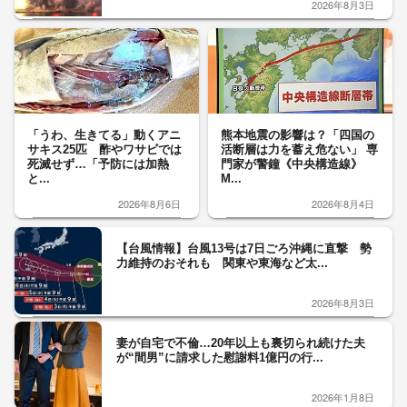
2026年8月3日
「うわ、生きてる」動くアニ
熊本地震の影響は？「四国の
サキス25匹 酢やワサビでは
活断層は力を蓄え危ない」 専
死滅せず…「予防には加熱
門家が警鐘《中央構造線》
と...
M...
2026年8月6日
2026年8月4日
【台風情報】台風13号は7日ごろ沖縄に直撃 勢
力維持のおそれも 関東や東海など太...
2026年8月3日
妻が自宅で不倫…20年以上も裏切られ続けた夫
が“間男”に請求した慰謝料1億円の行...
2026年1月8日