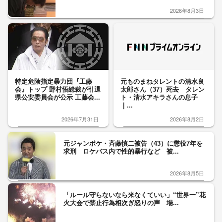
2026年8月3日
特定危険指定暴力団『工藤
元ものまねタレントの清水良
会』トップ 野村悟総裁が引退
太郎さん（37）死去 タレン
県公安委員会が公示 工藤会...
ト・清水アキラさんの息子
｜...
2026年7月31日
2026年8月2日
元ジャンポケ・斉藤慎二被告（43）に懲役7年を
求刑 ロケバス内で性的暴行など 被...
2026年8月5日
「ルール守らないなら来なくていい」“世界一”花
火大会で禁止行為相次ぎ怒りの声 場...