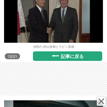
当時の 村山首相とラビン首相
記事に戻る
12
/21