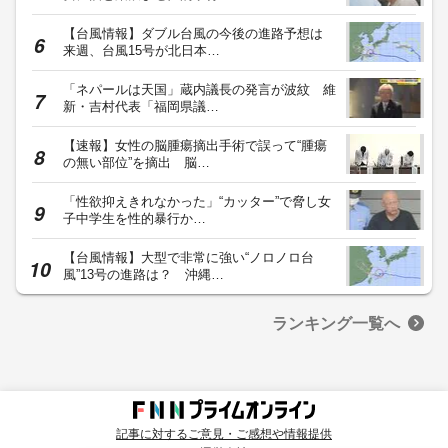
【台風情報】ダブル台風の今後の進路予想は
来週、台風15号が北日本…
「ネパールは天国」蔵内議長の発言が波紋 維
新・吉村代表「福岡県議…
【速報】女性の脳腫瘍摘出手術で誤って“腫瘍
の無い部位”を摘出 脳…
「性欲抑えきれなかった」“カッター”で脅し女
子中学生を性的暴行か…
【台風情報】大型で非常に強い“ノロノロ台
風”13号の進路は？ 沖縄…
ランキング一覧へ
記事に対するご意見・ご感想や情報提供