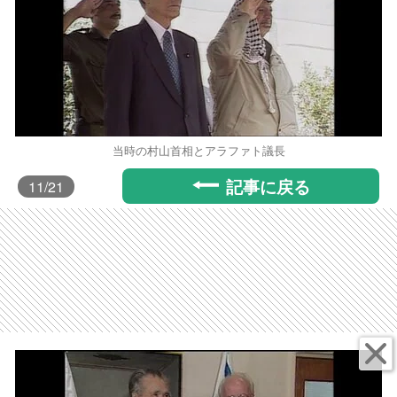
当時の村山首相とアラファト議長
記事に戻る
11
/21