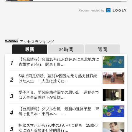
Recommended by
アクセスランキング
最新
24時間
週間
【台風情報】台風15号はお盆休みに東北地方に
直撃する恐れ 関東も影…
5歳で両足切断、差別や困難を乗り越え挑戦続
けた人生 「人生は捨てた…
愛子さま、学習院幼稚園での思い出 運動会で
は天皇皇后両陛下が笑顔…
【台風情報】ダブル台風 最新の進路予想 15
号は北日本・東日本へ …
押収スマホから770本のわいせつ動画 15歳少
女に酒と薬飲ませ性的暴行…