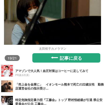
太田裕子カメラマン
記事に戻る
19
/21
アマゾンで大人気！血圧対策はコーヒーに足してみて
PR(森永乳業)
「売上金を金庫に」 イオンモール熊本で死亡の22歳女性 勤務
店運営会社の指示受け...
特定危険指定暴力団『工藤会』トップ 野村悟総裁が引退 県公安
委員会が公示 工藤会...