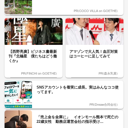
PR(COCO VILLA on GOETHE)
【西野亮廣】ビジネス書最新
アマゾンで大人気！血圧対策
刊『北極星 僕たちはどう働
はコーヒーに足してみて
くか』
PR(FINCHI on GOETHE)
PR(森永乳業)
SNSアカウントを着実に成長。実はみんなココ使
ってます。
PR(Dreaw合同会社)
「売上金を金庫に」 イオンモール熊本で死亡の
22歳女性 勤務店運営会社の指示受け...