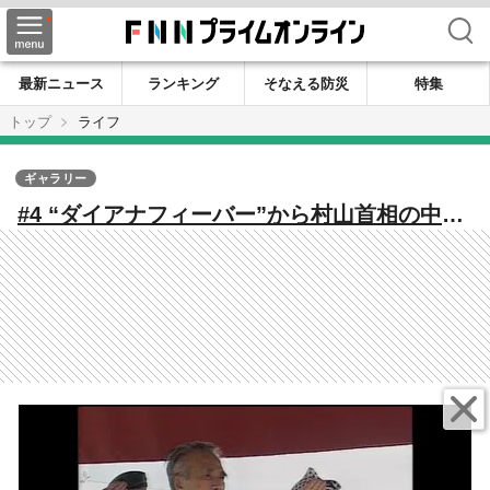
検索
最新ニュース
ランキング
そなえる防災
特集
トップ
ライフ
ギャラリー
#4 “ダイアナフィーバー”から村山首相の中東
訪問まで 歴史の転換点に立ち会ったカメラ
マンたちの記録【カメラマンが捉えた1995】