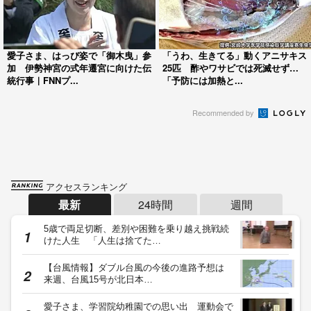
愛子さま、はっぴ姿で「御木曳」参
「うわ、生きてる」動くアニサキス
加 伊勢神宮の式年遷宮に向けた伝
25匹 酢やワサビでは死滅せず…
統行事｜FNNプ...
「予防には加熱と...
Recommended by
アクセスランキング
最新
24時間
週間
5歳で両足切断、差別や困難を乗り越え挑戦続
けた人生 「人生は捨てた…
【台風情報】ダブル台風の今後の進路予想は
来週、台風15号が北日本…
愛子さま、学習院幼稚園での思い出 運動会で