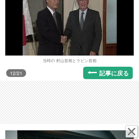
当時の 村山首相とラビン首相
記事に戻る
12
/21