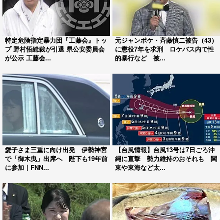
特定危険指定暴力団『工藤会』トッ
元ジャンポケ・斉藤慎二被告（43）
プ 野村悟総裁が引退 県公安委員会
に懲役7年を求刑 ロケバス内で性
が公示 工藤会...
的暴行など 被...
愛子さま三重に向け出発 伊勢神宮
【台風情報】台風13号は7日ごろ沖
で「御木曳」出席へ 陛下も19年前
縄に直撃 勢力維持のおそれも 関
に参加｜FNN...
東や東海など太...