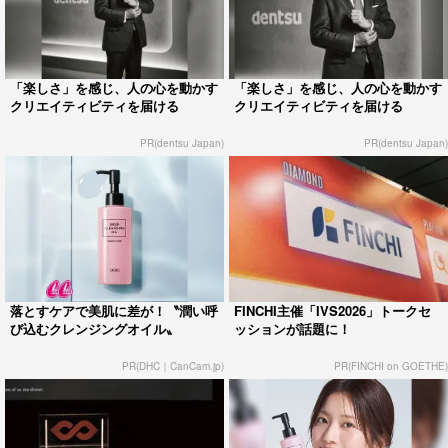
「楽しさ」を感じ、人の心を動かす
「楽しさ」を感じ、人の心を動かす
クリエイティビティを届ける
クリエイティビティを届ける
PR(dentsu Japan)
PR(dentsu Japan)
落とすケアで美肌に差が！〝潤い呼
FINCHI主催「IVS2026」トークセ
び込むクレンジングオイル〟
ッションが話題に！
PR(DHC｜CanCam.jp)
PR(FINCHI on GOETHE)