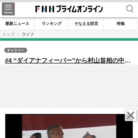
検索
最新ニュース
ランキング
そなえる防災
特集
トップ
ライフ
ギャラリー
#4 “ダイアナフィーバー”から村山首相の中東
訪問まで 歴史の転換点に立ち会ったカメラ
マンたちの記録【カメラマンが捉えた1995】