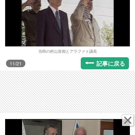
当時の村山首相とアラファト議長
記事に戻る
11
/21