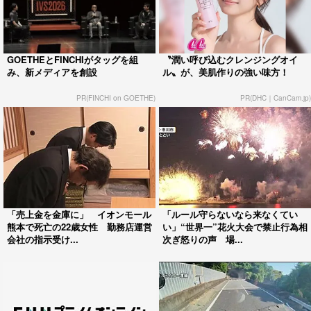
GOETHEとFINCHIがタッグを組
〝潤い呼び込むクレンジングオイ
み、新メディアを創設
ル〟が、美肌作りの強い味方！
PR(FINCHI on GOETHE)
PR(DHC｜CanCam.jp)
「売上金を金庫に」 イオンモール
「ルール守らないなら来なくてい
熊本で死亡の22歳女性 勤務店運営
い」“世界一”花火大会で禁止行為相
会社の指示受け...
次ぎ怒りの声 場...