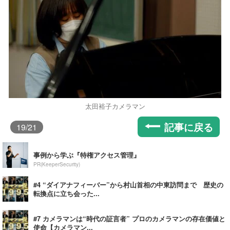
太田裕子カメラマン
記事に戻る
19
/21
事例から学ぶ『特権アクセス管理』
PR(KeeperSecurity)
#4 “ダイアナフィーバー”から村山首相の中東訪問まで 歴史の
転換点に立ち会った...
#7 カメラマンは“時代の証言者” プロのカメラマンの存在価値と
使命【カメラマン...