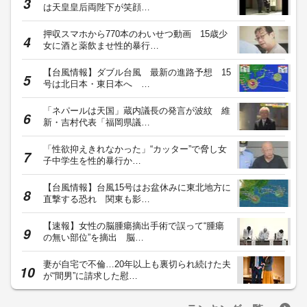
は天皇皇后両陛下が笑顔…
押収スマホから770本のわいせつ動画 15歳少
女に酒と薬飲ませ性的暴行…
【台風情報】ダブル台風 最新の進路予想 15
号は北日本・東日本へ …
「ネパールは天国」蔵内議長の発言が波紋 維
新・吉村代表「福岡県議…
「性欲抑えきれなかった」“カッター”で脅し女
子中学生を性的暴行か…
【台風情報】台風15号はお盆休みに東北地方に
直撃する恐れ 関東も影…
【速報】女性の脳腫瘍摘出手術で誤って“腫瘍
の無い部位”を摘出 脳…
妻が自宅で不倫…20年以上も裏切られ続けた夫
が“間男”に請求した慰…