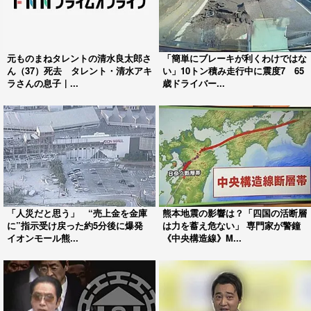
元ものまねタレントの清水良太郎さ
「簡単にブレーキが利くわけではな
ん（37）死去 タレント・清水アキ
い」10トン積み走行中に震度7 65
ラさんの息子｜...
歳ドライバー...
「人災だと思う」 “売上金を金庫
熊本地震の影響は？「四国の活断層
に”指示受け戻った約5分後に爆発
は力を蓄え危ない」 専門家が警鐘
イオンモール熊...
《中央構造線》M...