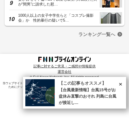
が“間男”に請求した慰…
1000人以上の女子中学生らと「コスプレ撮影
会」か 性的暴行の疑いで5…
ランキング一覧へ
記事に対するご意見・ご感想や情報提供
運営会社
© Fuji News Network, Inc. All rights reserved.
×
【この記事もオススメ】
当ウェブサイトでは、ユーザのニーズ・興味・関⼼に合致したコンテンツや広告配信を提供する
ためにクッキーを使⽤しています。詳細は、
プライバシーポリシー
をご確認ください。
【台風最新情報】台風15号がお
盆休み直撃のおそれ 列島に台風
が接近し...