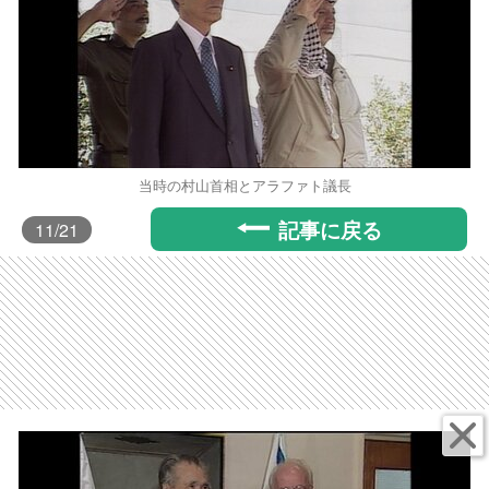
当時の村山首相とアラファト議長
記事に戻る
11
/21