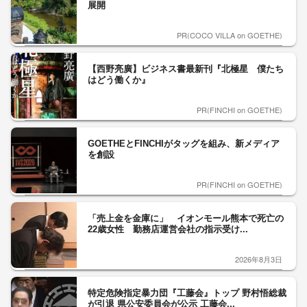
展開
PR(COCO VILLA on GOETHE)
【西野亮廣】ビジネス書最新刊『北極星 僕たち
はどう働くか』
PR(FINCHI on GOETHE)
GOETHEとFINCHIがタッグを組み、新メディア
を創設
PR(FINCHI on GOETHE)
「売上金を金庫に」 イオンモール熊本で死亡の
22歳女性 勤務店運営会社の指示受け...
2026年8月3日
特定危険指定暴力団『工藤会』トップ 野村悟総裁
が引退 県公安委員会が公示 工藤会...