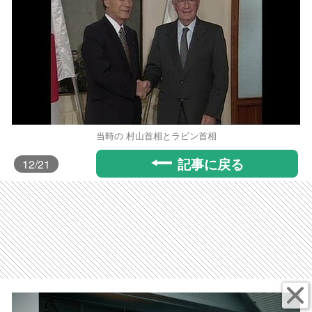
当時の 村山首相とラビン首相
記事に戻る
12
/21