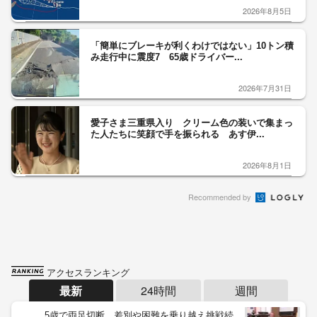
2026年8月5日
「簡単にブレーキが利くわけではない」10トン積
み走行中に震度7 65歳ドライバー...
2026年7月31日
愛子さま三重県入り クリーム色の装いで集まっ
た人たちに笑顔で手を振られる あす伊...
2026年8月1日
Recommended by
アクセスランキング
最新
24時間
週間
5歳で両足切断、差別や困難を乗り越え挑戦続