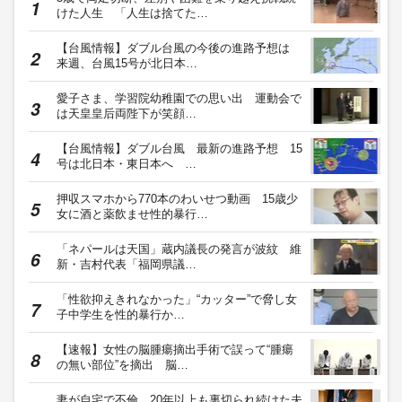
けた人生 「人生は捨てた…
【台風情報】ダブル台風の今後の進路予想は
来週、台風15号が北日本…
愛子さま、学習院幼稚園での思い出 運動会で
は天皇皇后両陛下が笑顔…
【台風情報】ダブル台風 最新の進路予想 15
号は北日本・東日本へ …
押収スマホから770本のわいせつ動画 15歳少
女に酒と薬飲ませ性的暴行…
「ネパールは天国」蔵内議長の発言が波紋 維
新・吉村代表「福岡県議…
「性欲抑えきれなかった」“カッター”で脅し女
子中学生を性的暴行か…
【速報】女性の脳腫瘍摘出手術で誤って“腫瘍
の無い部位”を摘出 脳…
妻が自宅で不倫…20年以上も裏切られ続けた夫