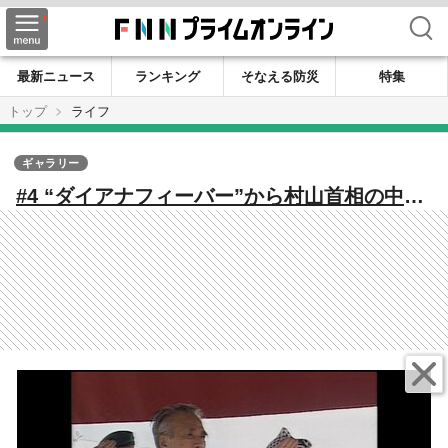
検索
最新ニュース
ランキング
そなえる防災
特集
トップ
ライフ
ギャラリー
#4 “ダイアナフィーバー”から村山首相の中東
訪問まで 歴史の転換点に立ち会ったカメラ
マンたちの記録【カメラマンが捉えた1995】