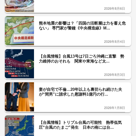
2026年8月6日
熊本地震の影響は？「四国の活断層は力を蓄え危
ない」 専門家が警鐘《中央構造線》M...
2026年8月4日
【台風情報】台風13号は7日ごろ沖縄に直撃 勢
力維持のおそれも 関東や東海など太...
2026年8月3日
妻が自宅で不倫…20年以上も裏切られ続けた夫
が“間男”に請求した慰謝料1億円の行...
2026年1月8日
【台風情報】トリプル台風の可能性 熱帯低気
圧“台風のたまご”発生 日本の南には台...