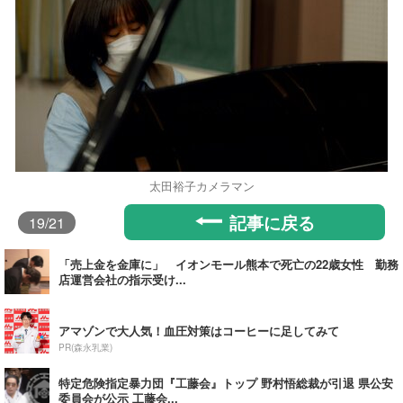
太田裕子カメラマン
記事に戻る
19
/21
「売上金を金庫に」 イオンモール熊本で死亡の22歳女性 勤務
店運営会社の指示受け...
アマゾンで大人気！血圧対策はコーヒーに足してみて
PR(森永乳業)
特定危険指定暴力団『工藤会』トップ 野村悟総裁が引退 県公安
委員会が公示 工藤会...