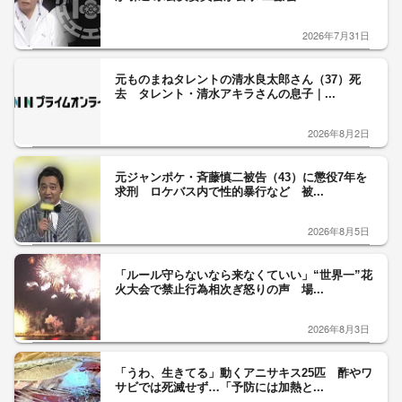
2026年7月31日
元ものまねタレントの清水良太郎さん（37）死
去 タレント・清水アキラさんの息子｜...
2026年8月2日
元ジャンポケ・斉藤慎二被告（43）に懲役7年を
求刑 ロケバス内で性的暴行など 被...
2026年8月5日
「ルール守らないなら来なくていい」“世界一”花
火大会で禁止行為相次ぎ怒りの声 場...
2026年8月3日
「うわ、生きてる」動くアニサキス25匹 酢やワ
サビでは死滅せず…「予防には加熱と...