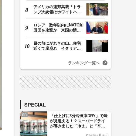
アメリカの連邦高裁「トラ
ンプ大統領はホワイトハウ
スの所有者ではな…
ロシア 数年以内にNATO加
盟国を攻撃か 米国の情報
機関が分析 プー…
目の前にがれきの山…住宅
近くで崖崩れ イタリア・
ナポリ近郊で過去4…
ランキング一覧へ
SPECIAL
PR
「仕上げに3分冷凍庫DRY」で味
が見違える！？スーパードライ
が導き出した「冷え」と「辛
口」のおいしい関係 青く変化
2026年7月30日