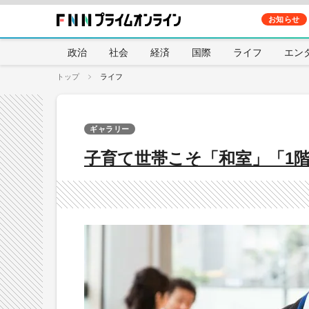
お知らせ
政治
社会
経済
国際
ライフ
エン
トップ
ライフ
ギャラリー
子育て世帯こそ「和室」「1