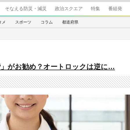
そなえる防災・減災
政治スクエア
特集
番組発
タメ
スポーツ
コラム
都道府県
階」がお勧め？オートロックは逆に…