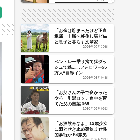
した「辛口カーブ」が飲み頃の
サイン！
「お金は貯まったけど正直
退屈」十勝へ移住し馬と猫
と息子と暮らす文筆家...
2026年07月30日
ベントレー乗り捨て猛ダッ
シュで逃走...フォロワー55
万人“自称イン...
2026年08月04日
「お父さんの子で良かった
やろ」引退ロッテ角中を育
てた父の言葉 365...
2026年08月08日
「お酒飲みなよ」15歳少女
に酒とせき止め薬飲ませ性
的暴行か 54歳男...
2026年07月22日