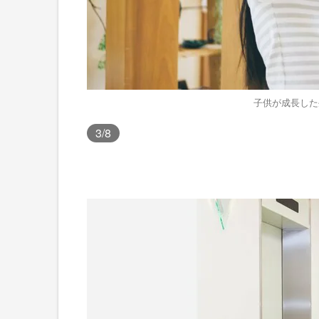
子供が成長した
3
/8