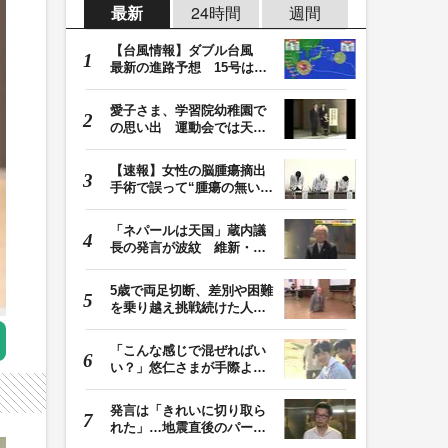
最新
24時間
週間
【台風情報】ダブル台風
最新の進路予想 15号は北
日本・東日本へ …
愛子さま、学習院幼稚園で
の思い出 運動会では天皇
皇后両陛下が笑顔…
【速報】女性の脳腫瘍摘出
手術で誤って“腫瘍の無い部
位”を摘出 脳…
「ネパールは天国」蔵内議
長の発言が波紋 維新・吉
村代表「福岡県議…
5歳で両足切断、差別や困難
を乗り越え挑戦続けた人
生 「人生は捨てた…
「こんな感じで混ぜればい
い？」悠仁さまが手際よく
豚汁を調理 同学…
発言は「きれいに切り取ら
れた」…地震直後のパーテ
ィー開催「やって…