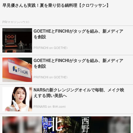
早見優さんも実践！夏を乗り切る鍋料理【クロワッサン】
PR(マガジンハウス)
GOETHEとFINCHIがタッグを組み、新メディア
を創設
PR(FINCHI on GOETHE)
GOETHEとFINCHIがタッグを組み、新メディア
を創設
PR(FINCHI on GOETHE)
NARSの新クレンジングオイルで毎朝、メイク映
えする潤い美肌へ
PR(NARS on 美的.com)