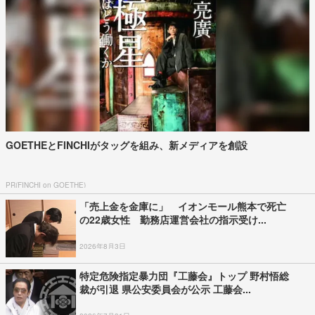
GOETHEとFINCHIがタッグを組み、新メディアを創設
PR(FINCHI on GOETHE)
「売上金を金庫に」 イオンモール熊本で死亡
の22歳女性 勤務店運営会社の指示受け...
2026年8月3日
特定危険指定暴力団『工藤会』トップ 野村悟総
裁が引退 県公安委員会が公示 工藤会...