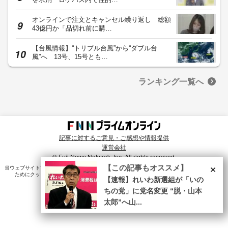
オンラインで注文とキャンセル繰り返し 総額
43億円か「品切れ前に購…
【台風情報】“トリプル台風”から“ダブル台
風”へ 13号、15号とも…
ランキング一覧へ
記事に対するご意見・ご感想や情報提供
運営会社
© Fuji News Network, Inc. All rights reserved.
×
【この記事もオススメ】
当ウェブサイトでは、ユーザのニーズ・興味・関⼼に合致したコンテンツや広告配信を提供する
ためにクッキーを使⽤しています。詳細は、
プライバシーポリシー
をご確認ください。
【速報】れいわ新選組が「いの
ちの党」に党名変更 “脱・山本
太郎”へ山...