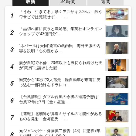
最新
24時間
週間
「うわ、生きてる」動くアニサキス25匹 酢や
ワサビでは死滅せず…「…
「品切れ前に買うと満足感」集英社オンライン
ショップで“43億円分”…
“ネパールは天国”発言の蔵内氏 海外出張の内
容を説明「心の豊かさ…
妻が自宅で不倫…20年以上も裏切られ続けた夫
が“間男”に請求した慰…
衝突から10秒で3人逃走 軽自動車が市電に突
っ込む一部始終をドラレコ…
【台風情報】ダブル台風の今後の進路予想は
台風13号は7日（金）昼過…
【速報】北朝鮮が弾道ミサイルの可能性がある
ものを発射 金与正氏「…
元ジャンポケ・斉藤慎二被告（43）に懲役7年
を求刑 ロケバス内で性的…