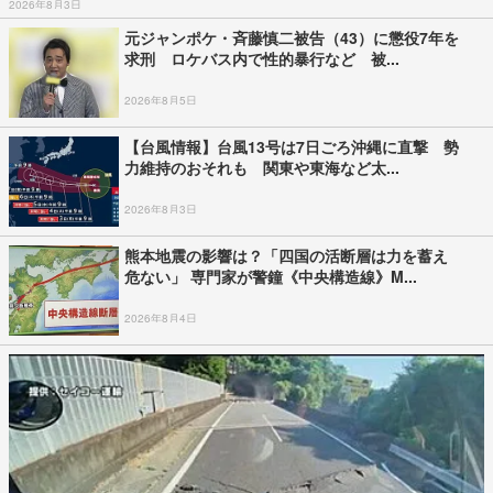
2026年8月3日
元ジャンポケ・斉藤慎二被告（43）に懲役7年を
求刑 ロケバス内で性的暴行など 被...
2026年8月5日
【台風情報】台風13号は7日ごろ沖縄に直撃 勢
力維持のおそれも 関東や東海など太...
2026年8月3日
熊本地震の影響は？「四国の活断層は力を蓄え
危ない」 専門家が警鐘《中央構造線》M...
2026年8月4日