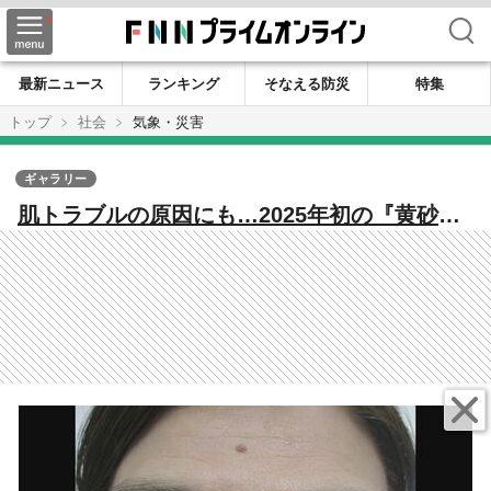
検索
最新ニュース
ランキング
そなえる防災
特集
トップ
社会
気象・災害
ギャラリー
肌トラブルの原因にも…2025年初の『黄砂』
東海地方でも観測 洗車専門店に聞いた“傷をつ
けずに洗うコツ”