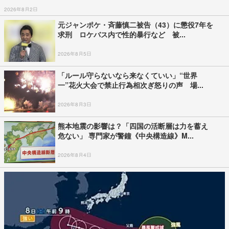
2026年8月2日
元ジャンポケ・斉藤慎二被告（43）に懲役7年を
求刑 ロケバス内で性的暴行など 被...
2026年8月5日
「ルール守らないなら来なくていい」“世界
一”花火大会で禁止行為相次ぎ怒りの声 場...
2026年8月3日
熊本地震の影響は？「四国の活断層は力を蓄え
危ない」 専門家が警鐘《中央構造線》M...
2026年8月4日