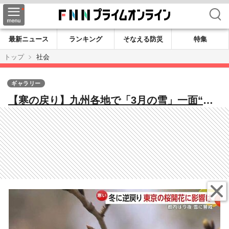
検索
最新ニュース
ランキング
そなえる防災
特集
トップ
社会
ギャラリー
【寒の戻り】九州各地で「3月の雪」一面“銀
世界”に…今夜から東京でも雪予想で桜の開花
に影響は？中央道一部で“予防的通行止め”か