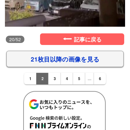
記事に戻る
20
/52
21枚目以降の画像を見る
1
2
3
4
5
…
6