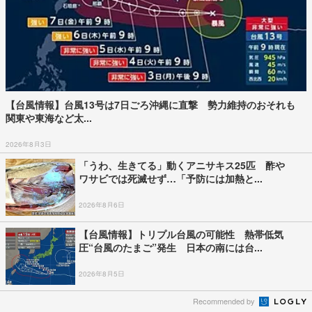
【台風情報】台風13号は7日ごろ沖縄に直撃 勢力維持のおそれも
関東や東海など太...
2026年8月3日
「うわ、生きてる」動くアニサキス25匹 酢や
ワサビでは死滅せず…「予防には加熱と...
2026年8月6日
【台風情報】トリプル台風の可能性 熱帯低気
圧“台風のたまご”発生 日本の南には台...
2026年8月5日
Recommended by