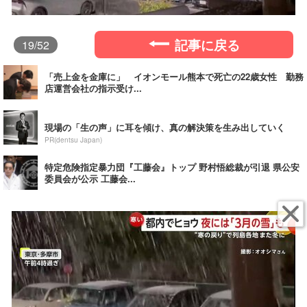
記事に戻る
19
/52
「売上金を金庫に」 イオンモール熊本で死亡の22歳女性 勤務
店運営会社の指示受け...
現場の「生の声」に耳を傾け、真の解決策を生み出していく
PR(dentsu Japan)
特定危険指定暴力団『工藤会』トップ 野村悟総裁が引退 県公安
委員会が公示 工藤会...