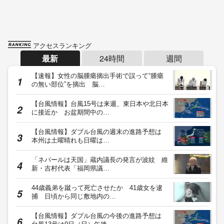
アクセスランキング
最新
24時間
週間
【速報】女性の脳腫瘍摘出手術で誤って“腫瘍
の無い部位”を摘出 脳…
【台風情報】台風15号は来週、東日本や北日本
に接近か お盆期間中の…
【台風情報】ダブル台風の週末の進路予想は
本州は土曜晴れも日曜は…
「ネパールは天国」蔵内議長の発言が波紋 維
新・吉村代表「福岡県議…
44歳義弟を蹴って死亡させたか 41歳女を逮
捕 日頃から同じ敷地内の…
【台風情報】ダブル台風の今後の進路予想は