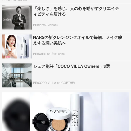
「楽しさ」を感じ、人の心を動かすクリエイテ
ィビティを届ける
PR(dentsu Japan)
NARSの新クレンジングオイルで毎朝、メイク映
えする潤い美肌へ
PR(NARS on 美的.com)
シェア別荘「COCO VILLA Owners」3選
PR(COCO VILLA on GOETHE)