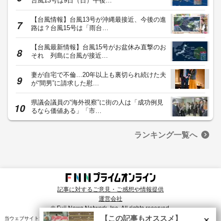
台風13号は9日（日）午後…
【台風情報】台風13号が沖縄最接近、今後の進
路は？台風15号は「雨台…
【台風最新情報】台風15号がお盆休み直撃のお
それ 列島に台風が接近…
妻が自宅で不倫…20年以上も裏切られ続けた夫
が“間男”に請求した慰…
県議会議員の“海外視察”に街の人は「成功例見
るなら価値ある」「市…
ランキング一覧へ
記事に対するご意見・ご感想や情報提供
運営会社
© Fuji News Network, Inc. All rights reserved.
×
【この記事もオススメ】
当ウェブサイトでは、ユーザのニーズ・興味・関⼼に合致したコンテンツや広告配信を提供する