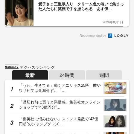
愛子さま三重県入り クリーム色の装いで集まっ
た人たちに笑顔で手を振られる あす伊...
2026年8月1日
Recommended by
アクセスランキング
最新
24時間
週間
「うわ、生きてる」動くアニサキス25匹 酢や
ワサビでは死滅せず…「…
「品切れ前に買うと満足感」集英社オンライン
ショップで“43億円分”…
「集英社に恨みはない」ストレス発散で“43億
円超”のジャンプグッズ…