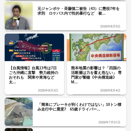
元ジャンポケ・斉藤慎二被告（43）に懲役7年を
求刑 ロケバス内で性的暴行など 被...
2026年8月5日
【台風情報】台風13号は7日
熊本地震の影響は？「四国の
ごろ沖縄に直撃 勢力維持の
活断層は力を蓄え危ない」 専
おそれも 関東や東海など
門家が警鐘《中央構造線》
太...
M...
2026年8月3日
2026年8月4日
「簡単にブレーキが利くわけではない」10トン積
み走行中に震度7 65歳ドライバー...
2026年7月31日