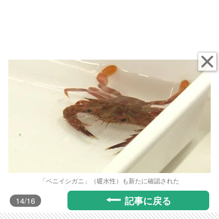
「ベニイシガニ」（暖水性）も新たに確認された
記事に戻る
14
/16