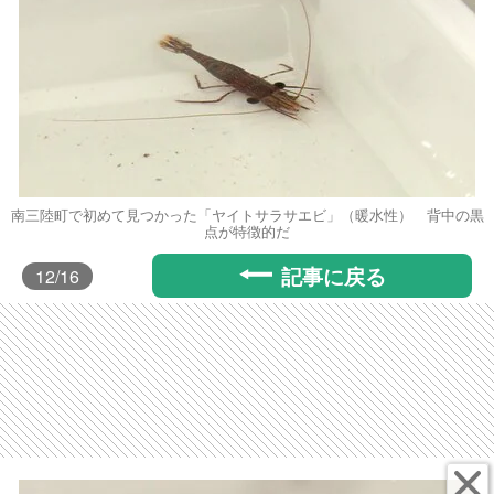
南三陸町で初めて見つかった「ヤイトサラサエビ」（暖水性） 背中の黒
点が特徴的だ
記事に戻る
12
/16