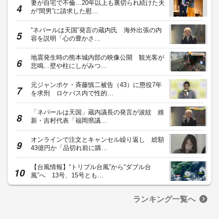
妻が自宅で不倫…20年以上も裏切られ続けた夫
が“間男”に請求した慰…
“ネパールは天国”発言の蔵内氏 海外出張の内
容を説明「心の豊かさ…
地震発生時の熊本城内部の映像公開 観光客が
悲鳴…壁や柱にしがみつ…
元ジャンポケ・斉藤慎二被告（43）に懲役7年
を求刑 ロケバス内で性的…
「ネパールは天国」蔵内議長の発言が波紋 維
新・吉村代表「福岡県議…
オンラインで注文とキャンセル繰り返し 総額
43億円か「品切れ前に購…
【台風情報】“トリプル台風”から“ダブル台
風”へ 13号、15号とも…
ランキング一覧へ