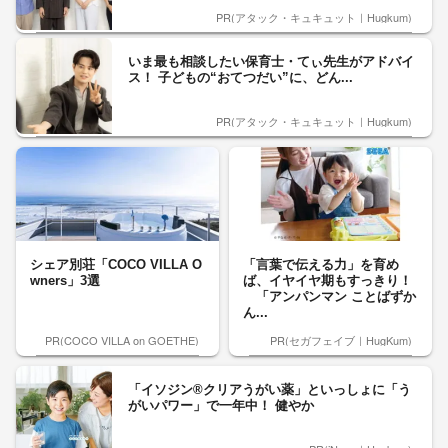
PR(アタック・キュキュット｜Hugkum)
いま最も相談したい保育士・てぃ先生がアドバイ
ス！ 子どもの“おてつだい”に、どん...
PR(アタック・キュキュット｜Hugkum)
シェア別荘「COCO VILLA O
「言葉で伝える力」を育め
wners」3選
ば、イヤイヤ期もすっきり！
「アンパンマン ことばずか
ん...
PR(COCO VILLA on GOETHE)
PR(セガフェイブ｜HugKum)
「イソジン®クリアうがい薬」といっしょに「う
がいパワー」で一年中！ 健やか