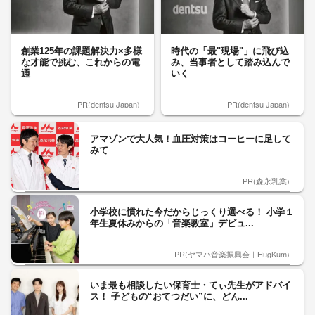
創業125年の課題解決力×多様
時代の「最"現場"」に飛び込
な才能で挑む、これからの電
み、当事者として踏み込んで
通
いく
PR(dentsu Japan)
PR(dentsu Japan)
アマゾンで大人気！血圧対策はコーヒーに足して
みて
PR(森永乳業)
小学校に慣れた今だからじっくり選べる！ 小学１
年生夏休みからの「音楽教室」デビュ...
PR(ヤマハ音楽振興会｜HugKum)
いま最も相談したい保育士・てぃ先生がアドバイ
ス！ 子どもの“おてつだい”に、どん...