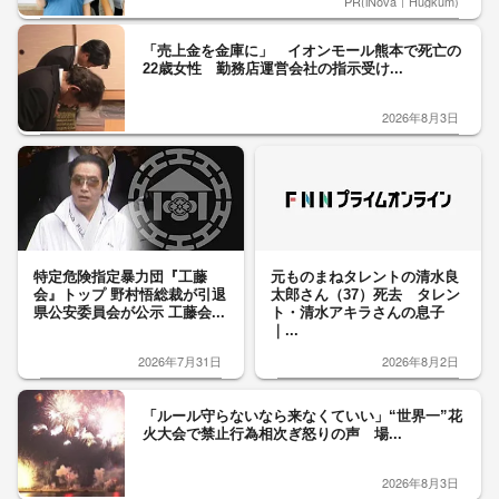
PR(iNova｜Hugkum)
「売上金を金庫に」 イオンモール熊本で死亡の
22歳女性 勤務店運営会社の指示受け...
2026年8月3日
特定危険指定暴力団『工藤
元ものまねタレントの清水良
会』トップ 野村悟総裁が引退
太郎さん（37）死去 タレン
県公安委員会が公示 工藤会...
ト・清水アキラさんの息子
｜...
2026年7月31日
2026年8月2日
「ルール守らないなら来なくていい」“世界一”花
火大会で禁止行為相次ぎ怒りの声 場...
2026年8月3日