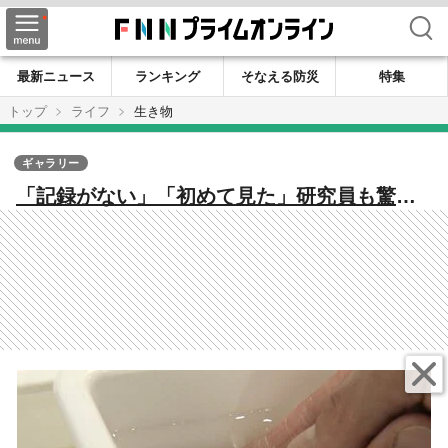
検索
最新ニュース
ランキング
そなえる防災
特集
トップ
ライフ
生き物
ギャラリー
「記録がない」「初めて見た」研究員も驚く
海の異変 南三陸で潜水調査 イセエビだけじゃ
ない生き物の変化【宮城発】