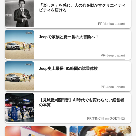
「楽しさ」を感じ、人の心を動かすクリエイティ
ビティを届ける
PR(dentsu Japan)
Jeepで家族と夏一番の大冒険へ！
PR(Jeep Japan)
Jeep史上最長! 85時間の試乗体験
PR(Jeep Japan)
【見城徹×藤田晋】AI時代でも変わらない経営者
の本質
PR(FINCHI on GOETHE)