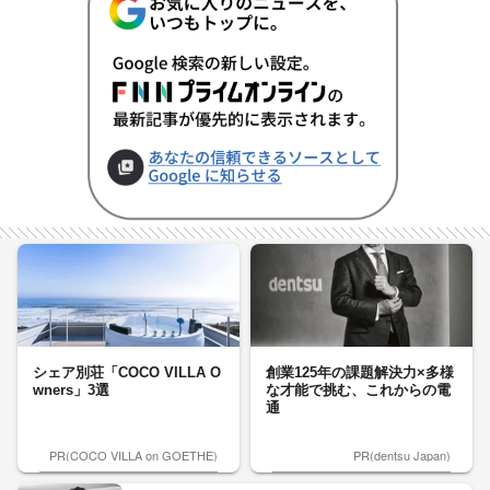
シェア別荘「COCO VILLA O
創業125年の課題解決力×多様
wners」3選
な才能で挑む、これからの電
通
PR(COCO VILLA on GOETHE)
PR(dentsu Japan)