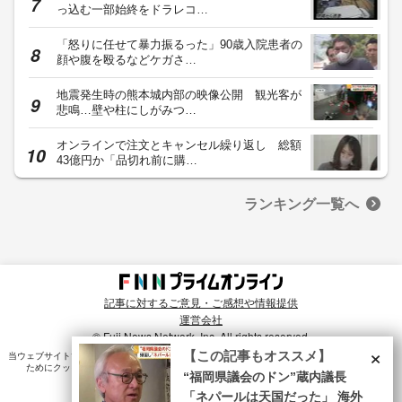
っ込む一部始終をドラレコ…
「怒りに任せて暴力振るった」90歳入院患者の
顔や腹を殴るなどケガさ…
地震発生時の熊本城内部の映像公開 観光客が
悲鳴…壁や柱にしがみつ…
オンラインで注文とキャンセル繰り返し 総額
43億円か「品切れ前に購…
ランキング一覧へ
記事に対するご意見・ご感想や情報提供
運営会社
© Fuji News Network, Inc. All rights reserved.
×
【この記事もオススメ】
当ウェブサイトでは、ユーザのニーズ・興味・関⼼に合致したコンテンツや広告配信を提供する
ためにクッキーを使⽤しています。詳細は、
プライバシーポリシー
をご確認ください。
“福岡県議会のドン”蔵内議長
「ネパールは天国だった」 海外