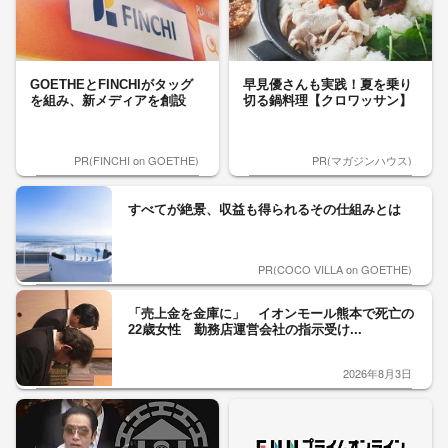
GOETHEとFINCHIがタッグ
早見優さんも実践！夏を乗り
を組み、新メディアを創設
切る鍋料理【クロワッサン】
PR(FINCHI on GOETHE)
PR(マガジンハウス)
すべてが絶景、収益も得られるその仕組みとは
PR(COCO VILLA on GOETHE)
「売上金を金庫に」 イオンモール熊本で死亡の
22歳女性 勤務店運営会社の指示受け...
2026年8月3日