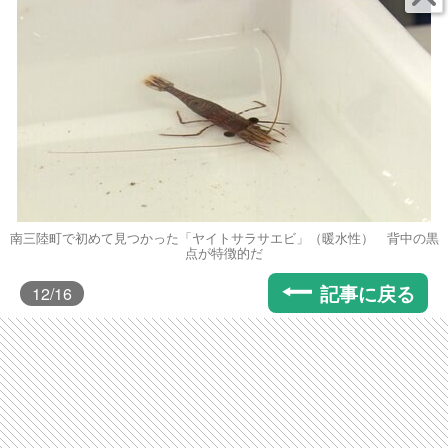
南三陸町で初めて見つかった「ヤイトサラサエビ」（暖水性） 背中の黒
点が特徴的だ
記事に戻る
12
/16