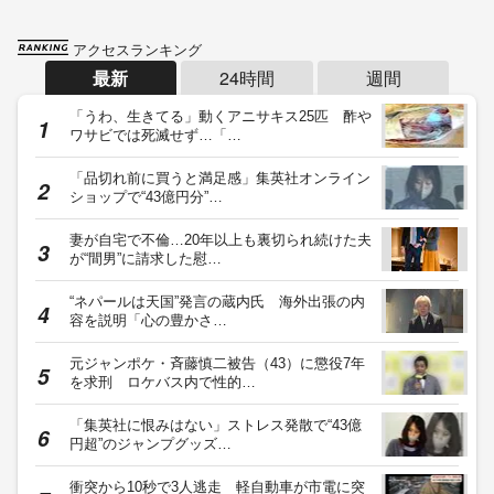
アクセスランキング
最新
24時間
週間
「うわ、生きてる」動くアニサキス25匹 酢や
ワサビでは死滅せず…「…
「品切れ前に買うと満足感」集英社オンライン
ショップで“43億円分”…
妻が自宅で不倫…20年以上も裏切られ続けた夫
が“間男”に請求した慰…
“ネパールは天国”発言の蔵内氏 海外出張の内
容を説明「心の豊かさ…
元ジャンポケ・斉藤慎二被告（43）に懲役7年
を求刑 ロケバス内で性的…
「集英社に恨みはない」ストレス発散で“43億
円超”のジャンプグッズ…
衝突から10秒で3人逃走 軽自動車が市電に突