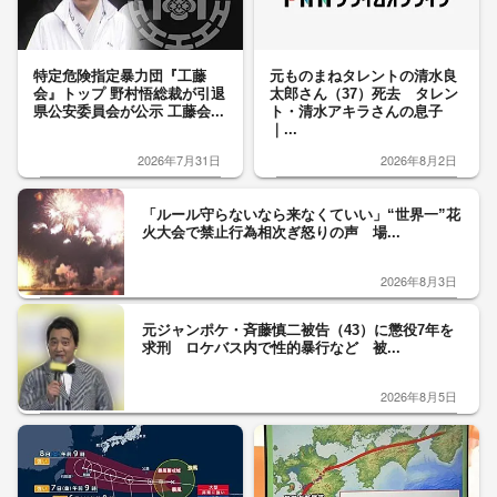
特定危険指定暴力団『工藤
元ものまねタレントの清水良
会』トップ 野村悟総裁が引退
太郎さん（37）死去 タレン
県公安委員会が公示 工藤会...
ト・清水アキラさんの息子
｜...
2026年7月31日
2026年8月2日
「ルール守らないなら来なくていい」“世界一”花
火大会で禁止行為相次ぎ怒りの声 場...
2026年8月3日
元ジャンポケ・斉藤慎二被告（43）に懲役7年を
求刑 ロケバス内で性的暴行など 被...
2026年8月5日