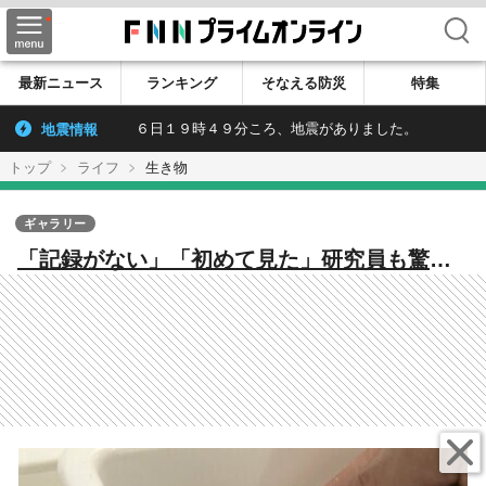
検索
最新ニュース
ランキング
そなえる防災
特集
地震情報
６日１９時４９分ころ、地震がありました。
トップ
ライフ
生き物
ギャラリー
「記録がない」「初めて見た」研究員も驚く
海の異変 南三陸で潜水調査 イセエビだけじゃ
ない生き物の変化【宮城発】