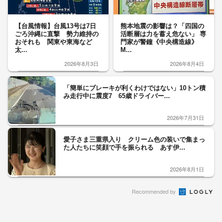
【台風情報】台風13号は7日
熊本地震の影響は？「四国の
ごろ沖縄に直撃 勢力維持の
活断層は力を蓄え危ない」 専
おそれも 関東や東海など
門家が警鐘《中央構造線》
太...
M...
2026年8月3日
2026年8月4日
「簡単にブレーキが利くわけではない」10トン積
み走行中に震度7 65歳ドライバー...
2026年7月31日
愛子さま三重県入り クリーム色の装いで集まっ
た人たちに笑顔で手を振られる あす伊...
2026年8月1日
Recommended by