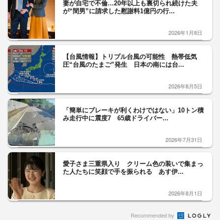
妻が自宅で不倫…20年以上も裏切られ続けた夫
が“間男”に請求した慰謝料1億円の行...
2026年1月8日
【台風情報】トリプル台風の可能性 熱帯低気
圧“台風のたまご”発生 日本の南には台...
2026年8月5日
「簡単にブレーキが利くわけではない」10トン積
み走行中に震度7 65歳ドライバー...
2026年7月31日
愛子さま三重県入り クリーム色の装いで集まっ
た人たちに笑顔で手を振られる あす伊...
2026年8月1日
Recommended by