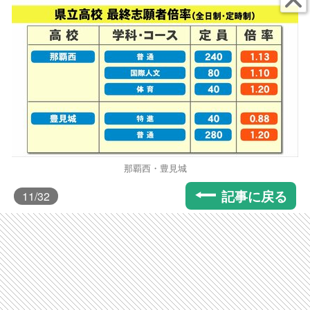
那覇西・豊見城
記事に戻る
11
/32