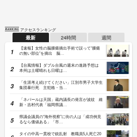
アクセスランキング
最新
24時間
週間
【速報】女性の脳腫瘍摘出手術で誤って“腫瘍
の無い部位”を摘出 脳…
【台風情報】ダブル台風の週末の進路予想は
本州は土曜晴れも日曜は…
「生涯考え続けてください」江別市男子大学生
集団暴行死 主犯格・当…
「ネパールは天国」蔵内議長の発言が波紋 維
新・吉村代表「福岡県議…
県議会議員の“海外視察”に街の人は「成功例見
るなら価値ある」「市…
タイの中高一貫校で銃乱射 教職員5人死亡20