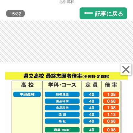
北部農林
記事に戻る
15
/32