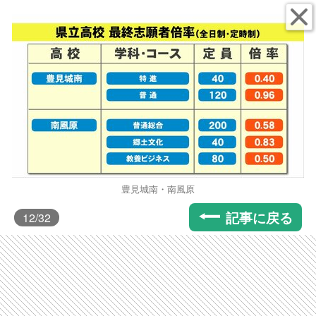
豊見城南・南風原
記事に戻る
12
/32