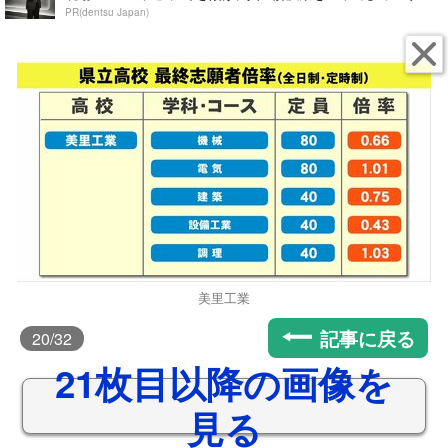
PR(dentsu Japan)
美里工業
記事に戻る
20
/32
21枚目以降の画像を
見る