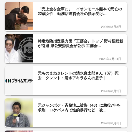
「売上金を金庫に」 イオンモール熊本で死亡の
22歳女性 勤務店運営会社の指示受け...
2026年8月3日
特定危険指定暴力団『工藤会』トップ 野村悟総裁
が引退 県公安委員会が公示 工藤会...
2026年7月31日
元ものまねタレントの清水良太郎さん（37）死
去 タレント・清水アキラさんの息子｜...
2026年8月2日
元ジャンポケ・斉藤慎二被告（43）に懲役7年を
求刑 ロケバス内で性的暴行など 被...
2026年8月5日