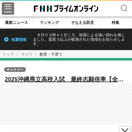
検索
最新ニュース
ランキング
そなえる防災
特集
８日０３時４１分ころ、地震による強い揺れを感じ
地震情報
ました。震度３以上が観測された地域をお知らせしま
す。
トップ
ライフ
教育・子育て
ギャラリー
2025沖縄県立高校入試 最終志願倍率【全日
制・定時制】