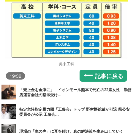
美来工科
記事に戻る
19
/32
「売上金を金庫に」 イオンモール熊本で死亡の22歳女性 勤務
店運営会社の指示受け...
特定危険指定暴力団『工藤会』トップ 野村悟総裁が引退 県公安
委員会が公示 工藤会...
現場の「生の声」に耳を傾け、真の解決策を生み出していく