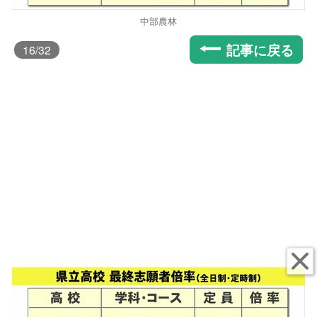
中部農林
記事に戻る
16
/32