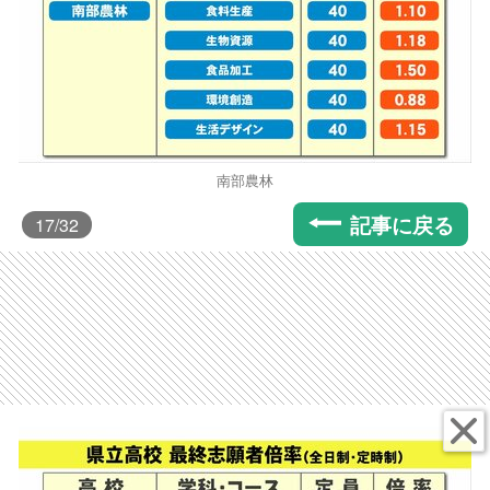
南部農林
記事に戻る
17
/32