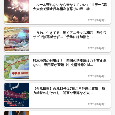
「ルール守らないなら来なくていい」“世界一”花
火大会で禁止行為相次ぎ怒りの声 場...
2026年8月3日
「うわ、生きてる」動くアニサキス25匹 酢やワ
サビでは死滅せず…「予防には加熱と...
2026年8月6日
熊本地震の影響は？「四国の活断層は力を蓄え危
ない」 専門家が警鐘《中央構造線》M...
2026年8月4日
【台風情報】台風13号は7日ごろ沖縄に直撃 勢
力維持のおそれも 関東や東海など太...
2026年8月3日