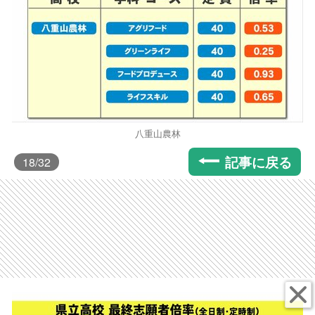
八重山農林
記事に戻る
18
/32