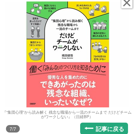
『“集団心理”から読み解く 残念な職場から一流のチームまで だけどチーム
がワークしない』（日経BP）
記事に戻る
7
/7