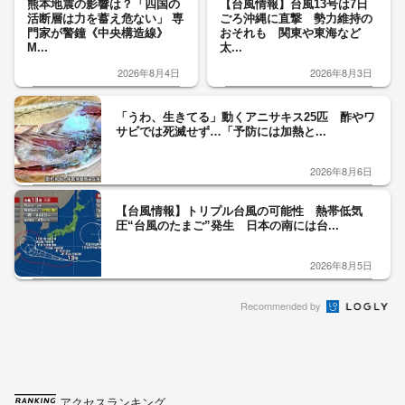
熊本地震の影響は？「四国の
【台風情報】台風13号は7日
活断層は力を蓄え危ない」 専
ごろ沖縄に直撃 勢力維持の
門家が警鐘《中央構造線》
おそれも 関東や東海など
M...
太...
2026年8月4日
2026年8月3日
「うわ、生きてる」動くアニサキス25匹 酢やワ
サビでは死滅せず…「予防には加熱と...
2026年8月6日
【台風情報】トリプル台風の可能性 熱帯低気
圧“台風のたまご”発生 日本の南には台...
2026年8月5日
Recommended by
アクセスランキング