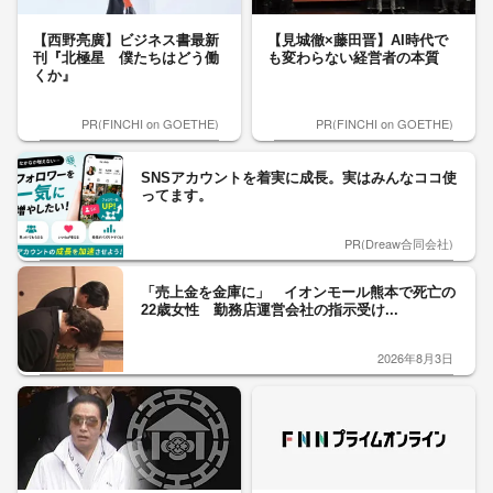
【西野亮廣】ビジネス書最新
【見城徹×藤田晋】AI時代で
刊『北極星 僕たちはどう働
も変わらない経営者の本質
くか』
PR(FINCHI on GOETHE)
PR(FINCHI on GOETHE)
SNSアカウントを着実に成長。実はみんなココ使
ってます。
PR(Dreaw合同会社)
「売上金を金庫に」 イオンモール熊本で死亡の
22歳女性 勤務店運営会社の指示受け...
2026年8月3日