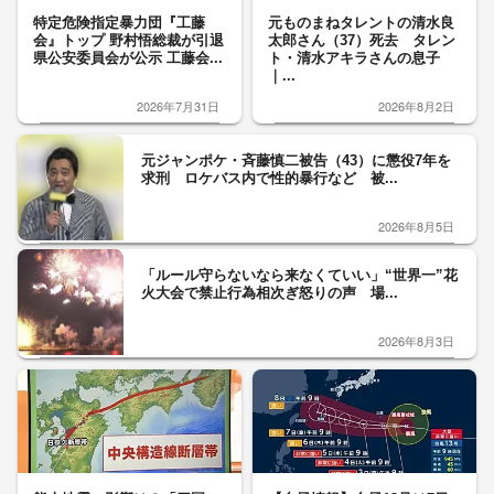
特定危険指定暴力団『工藤
元ものまねタレントの清水良
会』トップ 野村悟総裁が引退
太郎さん（37）死去 タレン
県公安委員会が公示 工藤会...
ト・清水アキラさんの息子
｜...
2026年7月31日
2026年8月2日
元ジャンポケ・斉藤慎二被告（43）に懲役7年を
求刑 ロケバス内で性的暴行など 被...
2026年8月5日
「ルール守らないなら来なくていい」“世界一”花
火大会で禁止行為相次ぎ怒りの声 場...
2026年8月3日