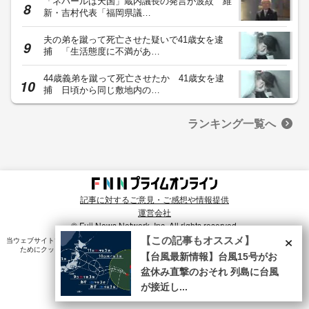
「ネパールは天国」蔵内議長の発言が波紋 維
新・吉村代表「福岡県議…
夫の弟を蹴って死亡させた疑いで41歳女を逮
捕 「生活態度に不満があ…
44歳義弟を蹴って死亡させたか 41歳女を逮
捕 日頃から同じ敷地内の…
ランキング一覧へ
記事に対するご意見・ご感想や情報提供
運営会社
© Fuji News Network, Inc. All rights reserved.
×
【この記事もオススメ】
当ウェブサイトでは、ユーザのニーズ・興味・関⼼に合致したコンテンツや広告配信を提供する
ためにクッキーを使⽤しています。詳細は、
プライバシーポリシー
をご確認ください。
【台風最新情報】台風15号がお
盆休み直撃のおそれ 列島に台風
が接近し...