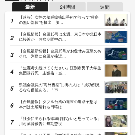
最新
24時間
週間
【速報】女性の脳腫瘍摘出手術で誤って“腫瘍
の無い部位”を摘出 脳…
【台風情報】台風15号は来週、東日本や北日本
に接近か お盆期間中の…
【台風最新情報】台風15号がお盆休み直撃のお
それ 列島に台風が接近…
「生涯考え続けてください」江別市男子大学生
集団暴行死 主犯格・当…
県議会議員の“海外視察”に街の人は「成功例見
るなら価値ある」「市…
【台風情報】ダブル台風の週末の進路予想は
本州は土曜晴れも日曜は…
「社会に出られる確率ほぼないと思っている」
川村葉音被告に無期懲役…