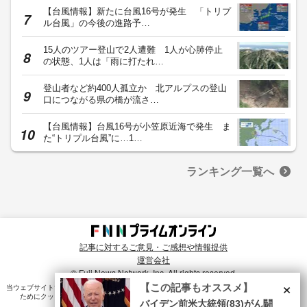
【台風情報】新たに台風16号が発生 「トリプ
ル台風」の今後の進路予…
15人のツアー登山で2人遭難 1人が心肺停止
の状態、1人は「雨に打たれ…
登山者など約400人孤立か 北アルプスの登山
口につながる県の橋が流さ…
【台風情報】台風16号が小笠原近海で発生 ま
た“トリプル台風”に…1…
ランキング一覧へ
記事に対するご意見・ご感想や情報提供
運営会社
© Fuji News Network, Inc. All rights reserved.
×
【この記事もオススメ】
当ウェブサイトでは、ユーザのニーズ・興味・関⼼に合致したコンテンツや広告配信を提供する
ためにクッキーを使⽤しています。詳細は、
プライバシーポリシー
をご確認ください。
バイデン前米大統領(83)がん闘