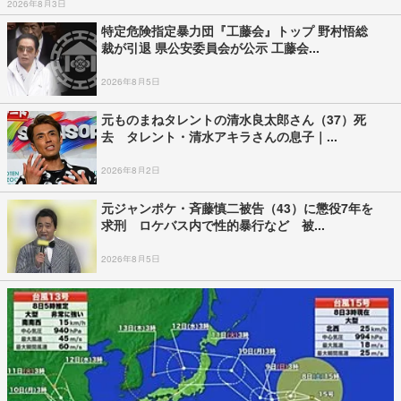
2026年8月3日
特定危険指定暴力団『工藤会』トップ 野村悟総
裁が引退 県公安委員会が公示 工藤会...
2026年8月5日
元ものまねタレントの清水良太郎さん（37）死
去 タレント・清水アキラさんの息子｜...
2026年8月2日
元ジャンポケ・斉藤慎二被告（43）に懲役7年を
求刑 ロケバス内で性的暴行など 被...
2026年8月5日