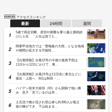
アクセスランキング
最新
24時間
週間
5歳で両足切断、差別や困難を乗り越え挑戦続
けた人生 「人生は捨てた…
関東甲信地方では「警報級の大雨」となる地域
や期間が拡大する可能性…
【台風情報】台風15号の今後の進路予想は
11日から12日にかけて、東…
【台風情報】台風15号は11日頃に東北などに
接近・上陸へ 9日は秋田・…
バイデン前米大統領（83）がん闘病で強い痛
み 息子「見ているのは本…
土石流で橋が流され登山者ら約390人が孤立
仮の橋ができ、下山始まる…