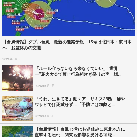
【台風情報】ダブル台風 最新の進路予想 15号は北日本・東日本
へ お盆休みの交通...
2026年8月8日
「ルール守らないなら来なくていい」“世界
一”花火大会で禁止行為相次ぎ怒りの声 場...
2026年8月3日
「うわ、生きてる」動くアニサキス25匹 酢や
ワサビでは死滅せず…「予防には加熱と...
2026年8月6日
【台風情報】台風15号はお盆休みに東北地方に
直撃する恐れ 関東も影響を受ける可能...