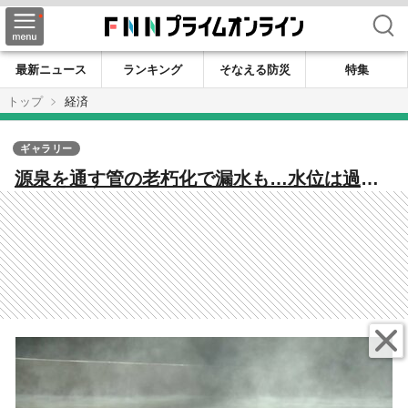
検索
最新ニュース
ランキング
そなえる防災
特集
トップ
経済
ギャラリー
源泉を通す管の老朽化で漏水も…水位は過去
最低に 配湯管の修理急ぐ一方 深夜の利用など
制限 嬉野温泉に“異変”