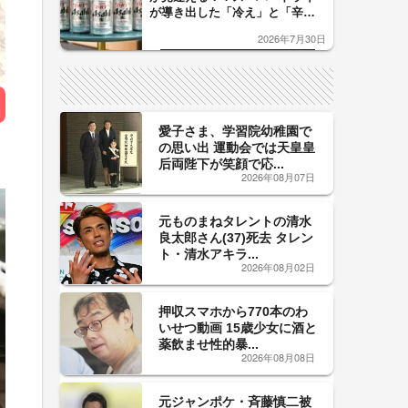
が導き出した「冷え」と「辛
口」のおいしい関係 青く変化
2026年7月30日
した「辛口カーブ」が飲み頃の
サイン！
愛子さま、学習院幼稚園で
の思い出 運動会では天皇皇
后両陛下が笑顔で応...
2026年08月07日
元ものまねタレントの清水
良太郎さん(37)死去 タレン
ト・清水アキラ...
2026年08月02日
押収スマホから770本のわ
いせつ動画 15歳少女に酒と
薬飲ませ性的暴...
2026年08月08日
元ジャンポケ・斉藤慎二被