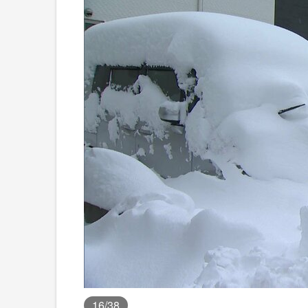
16
/38