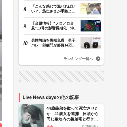
「こんな感じで混ぜればい
い？」悠仁さまが手際よく
豚汁を調理 同学…
【台風情報】“ノロノロ台
風”13号の影響長期化 沖縄
本島は暴風域続…
男性教諭を懲戒免職 男子
バレー部顧問が部費14万円
余を私的流用…旅…
ランキング一覧へ
Live News daysの他の記事
44歳義弟を蹴って死亡させた
か 41歳女を逮捕 日頃から
同じ敷地内の義弟宅と行き
来…夫は外出中 「生活態度
2026年8月7日
社会