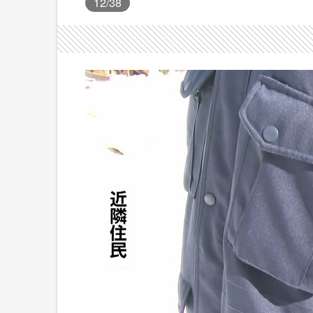
12
/38