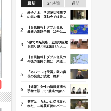
最新
24時間
週間
愛子さま、学習院幼稚園で
の思い出 運動会では天皇
皇后両陛下が笑顔…
【台風情報】ダブル台風
最新の進路予想 15号は北
日本・東日本へ …
5歳で両足切断、差別や困難
を乗り越え挑戦続けた人
生 「人生は捨てた…
【台風情報】ダブル台風の
今後の進路予想は 来週、
台風15号が北日本…
「ネパールは天国」蔵内議
長の発言が波紋 維新・吉
村代表「福岡県議…
【速報】女性の脳腫瘍摘出
手術で誤って“腫瘍の無い部
位”を摘出 脳…
発言は「きれいに切り取ら
れた」…地震直後のパーテ
ィー開催「やって…