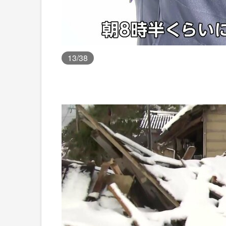
13
/38