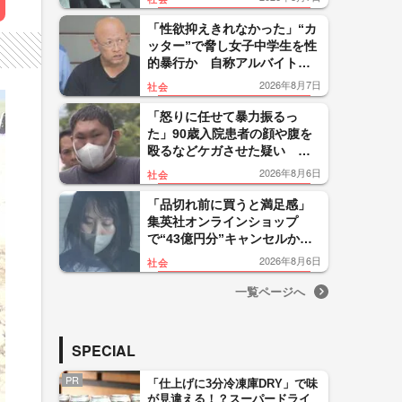
に不満」暴行繰り返したか
「性欲抑えきれなかった」“カ
ッター”で脅し女子中学生を性
的暴行か 自称アルバイトの
56歳男を逮捕 千葉
2026年8月7日
社会
「怒りに任せて暴力振るっ
た」90歳入院患者の顔や腹を
殴るなどケガさせた疑い 看
護補助者の30歳男を逮捕 千
2026年8月6日
社会
葉・袖ケ浦市
「品切れ前に買うと満足感」
集英社オンラインショップ
で“43億円分”キャンセルか
200超のメールアカウント使い
2026年8月6日
社会
大量注文 32歳女を逮捕
一覧ページへ
SPECIAL
PR
「仕上げに3分冷凍庫DRY」で味
が見違える！？スーパードライ