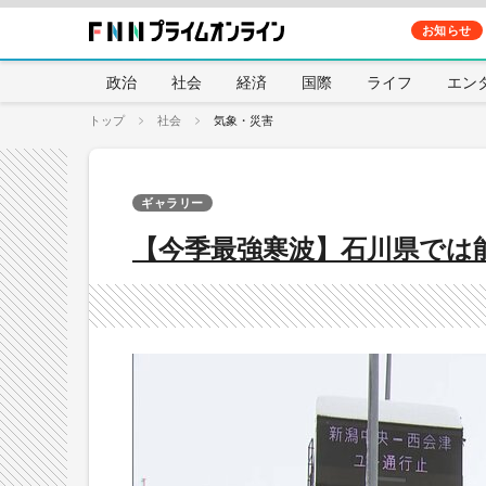
お知らせ
政治
社会
経済
国際
ライフ
エン
トップ
社会
気象・災害
ギャラリー
【今季最強寒波】石川県では