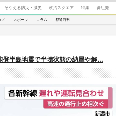
そなえる防災・減災
政治スクエア
特集
番組発
タメ
スポーツ
コラム
都道府県
能登半島地震で半壊状態の納屋や解…