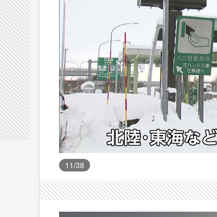
11
/38