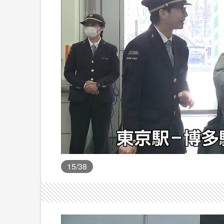
15
/38