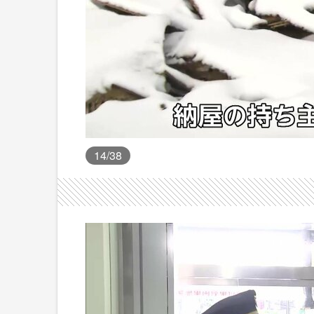
14
/38