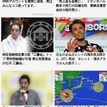
SNSアカウントを着実に成長。実は
「売上金を金庫に」 イオンモール
みんなココ使ってます。
熊本で死亡の22歳女性 勤務店運営
会社の指示受け...
PR(Dreaw合同会社)
特定危険指定暴力団『工藤会』トッ
元ものまねタレントの清水良太郎さ
プ 野村悟総裁が引退 県公安委員会
ん（37）死去 タレント・清水アキ
が公示 工藤会...
ラさんの息子｜...