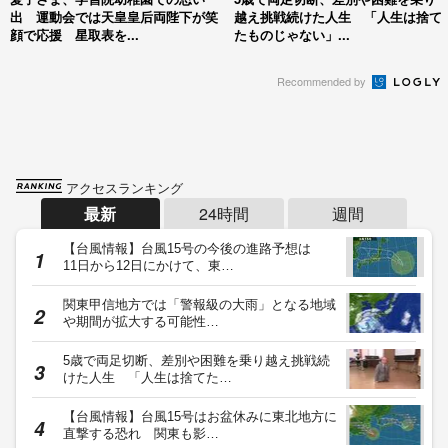
出 運動会では天皇皇后両陛下が笑
越え挑戦続けた人生 「人生は捨て
顔で応援 星取表を...
たものじゃない」...
Recommended by
アクセスランキング
最新
24時間
週間
【台風情報】台風15号の今後の進路予想は
11日から12日にかけて、東…
関東甲信地方では「警報級の大雨」となる地域
や期間が拡大する可能性…
5歳で両足切断、差別や困難を乗り越え挑戦続
けた人生 「人生は捨てた…
【台風情報】台風15号はお盆休みに東北地方に
直撃する恐れ 関東も影…