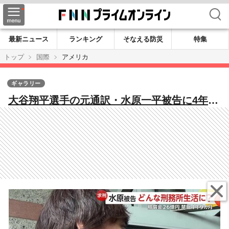
検索
最新ニュース
ランキング
そなえる防災
特集
トップ
国際
アメリカ
ギャラリー
大谷翔平選手の元通訳・水原一平被告に4年9
カ月の禁錮刑…どんな獄中生活に? カリフォ
ルニア南部の刑務所希望も弁護士「熱狂的な
ドジャースファンの受刑者が被告を狙う可能
性」