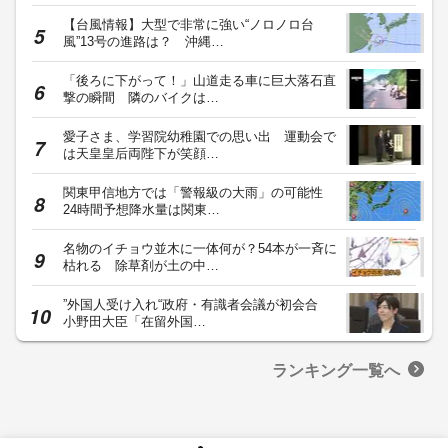
【台風情報】大型で非常に強い“ノロノロ台
風”13号の進路は？ 沖縄…
「後ろに下がって！」山道走る車に巨大落石直
撃の瞬間 隣のバイクは…
愛子さま、学習院幼稚園での思い出 運動会で
は天皇皇后両陛下が笑顔…
関東甲信地方では「警報級の大雨」の可能性
24時間予想降水量は関東…
名物のイチョウ並木に一体何が？54本が一斉に
枯れる 除草剤が土の中…
”外国人受け入れ“政府・有識者会議が初会合
小野田大臣「在留外国…
ランキング一覧へ