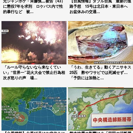
元ジャンポケ・斉藤慎二被告（43）
【台風情報】ダブル台風 最新の進
に懲役7年を求刑 ロケバス内で性
路予想 15号は北日本・東日本へ
的暴行など 被...
お盆休みの交通...
「ルール守らないなら来なくてい
「うわ、生きてる」動くアニサキス
い」“世界一”花火大会で禁止行為相
25匹 酢やワサビでは死滅せず…
次ぎ怒りの声 場...
「予防には加熱と...