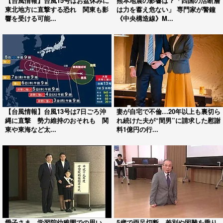
【台風情報】台風15号はお盆休みに
熊本地震の影響は？「四国の活断層
東北地方に直撃する恐れ 関東も影
は力を蓄え危ない」 専門家が警鐘
響を受ける可能...
《中央構造線》M...
【台風情報】台風13号は7日ごろ沖
妻が自宅で不倫…20年以上も裏切ら
縄に直撃 勢力維持のおそれも 関
れ続けた夫が“間男”に請求した慰謝
東や東海など太...
料1億円の行...
愛子さま、学習院幼稚園での思い
5歳で両足切断、差別や困難を乗り