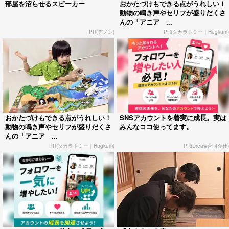
部屋を沼らせるスピーカー
おかたづけもできる点がうれしい！
動物の鳴き声やセリフが盛りだくさ
んの「アニア ...
PR(デノン)
PR(タカラトミー｜Hugkum)
おかたづけもできる点がうれしい！
SNSアカウントを着実に成長。実は
動物の鳴き声やセリフが盛りだくさ
みんなココ使ってます。
んの「アニア ...
PR(タカラトミー｜Hugkum)
PR(Dreaw合同会社)