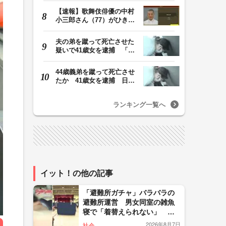
【速報】歌舞伎俳優の中村
小三郎さん（77）がひき逃
げ疑いで書類送検…
夫の弟を蹴って死亡させた
疑いで41歳女を逮捕 「生
活態度に不満があ…
44歳義弟を蹴って死亡させ
たか 41歳女を逮捕 日頃
から同じ敷地内の…
ランキング一覧へ
イット！の他の記事
「避難所ガチャ」バラバラの
避難所運営 男女同室の雑魚
寝で「着替えられない」 海
外では当日にテント設置の制
2026年8月7日
社会