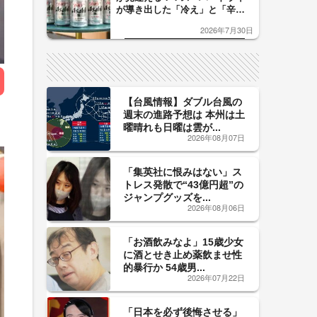
が導き出した「冷え」と「辛
口」のおいしい関係 青く変化
2026年7月30日
した「辛口カーブ」が飲み頃の
サイン！
【台風情報】ダブル台風の
週末の進路予想は 本州は土
曜晴れも日曜は雲が...
2026年08月07日
「集英社に恨みはない」ス
トレス発散で“43億円超”の
ジャンプグッズを...
2026年08月06日
「お酒飲みなよ」15歳少女
に酒とせき止め薬飲ませ性
的暴行か 54歳男...
2026年07月22日
「日本を必ず後悔させる」