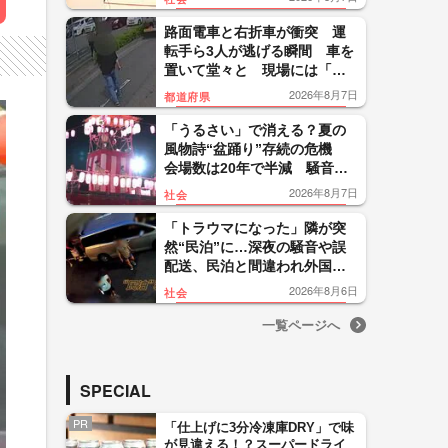
度設計【令和8年熊本地震】
路面電車と右折車が衝突 運
転手ら3人が逃げる瞬間 車を
置いて堂々と 現場には「右
折禁止」看板も 鹿児島市
2026年8月7日
都道府県
「うるさい」で消える？夏の
風物詩“盆踊り”存続の危機
会場数は20年で半減 騒音対
策で“サイレント盆ダンス”も
2026年8月7日
社会
「トラウマになった」隣が突
然“民泊”に…深夜の騒音や誤
配送、民泊と間違われ外国人
客が玄関取り囲む 住民悲
2026年8月6日
社会
鳴 東京・大田区
一覧ページへ
SPECIAL
PR
「仕上げに3分冷凍庫DRY」で味
が見違える！？スーパードライ