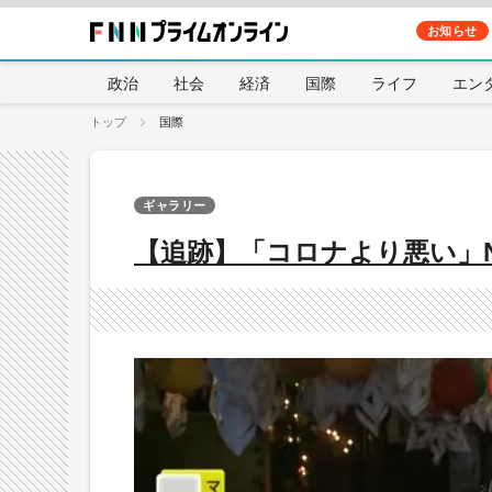
お知らせ
政治
社会
経済
国際
ライフ
エン
トップ
国際
ギャラリー
【追跡】「コロナより悪い」N