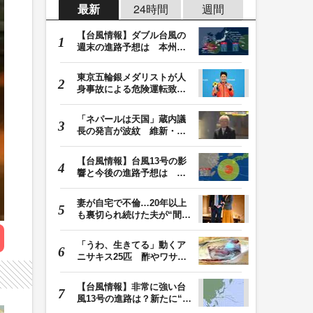
最新
24時間
週間
【台風情報】ダブル台風の
週末の進路予想は 本州は
土曜晴れも日曜は…
東京五輪銀メダリストが人
身事故による危険運転致傷
罪で起訴 本多灯…
「ネパールは天国」蔵内議
長の発言が波紋 維新・吉
村代表「福岡県議…
【台風情報】台風13号の影
響と今後の進路予想は 沖
縄や奄美では大雨…
妻が自宅で不倫…20年以上
も裏切られ続けた夫が“間
男”に請求した慰…
「うわ、生きてる」動くア
ニサキス25匹 酢やワサビ
では死滅せず…「…
【台風情報】非常に強い台
風13号の進路は？新たに“台
風のたまご”熱…