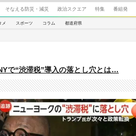
そなえる防災・減災
政治スクエア
特集
番組発
タメ
スポーツ
コラム
都道府県
Yで“渋滞税”導入の落とし穴とは…