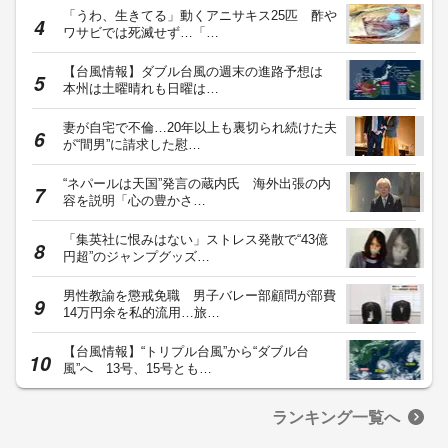
「うわ、生きてる」動くアニサキス25匹 酢や
ワサビでは死滅せず…「…
【台風情報】ダブル台風の週末の進路予想は
本州は土曜晴れも日曜は…
妻が自宅で不倫…20年以上も裏切られ続けた夫
が“間男”に請求した慰…
“ネパールは天国”発言の蔵内氏 海外出張の内
容を説明「心の豊かさ…
「集英社に恨みはない」ストレス発散で“43億
円超”のジャンプグッズ…
男性教諭を懲戒免職 男子バレー部顧問が部費
14万円余を私的流用…旅…
【台風情報】“トリプル台風”から“ダブル台
風”へ 13号、15号とも…
ランキング一覧へ