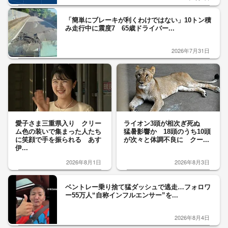
「簡単にブレーキが利くわけではない」10トン積
み走行中に震度7 65歳ドライバー...
2026年7月31日
愛子さま三重県入り クリー
ライオン3頭が相次ぎ死ぬ
ム色の装いで集まった人たち
猛暑影響か 18頭のうち10頭
に笑顔で手を振られる あす
が次々と体調不良に クー...
伊...
2026年8月1日
2026年8月3日
ベントレー乗り捨て猛ダッシュで逃走…フォロワ
ー55万人“自称インフルエンサー”を...
2026年8月4日