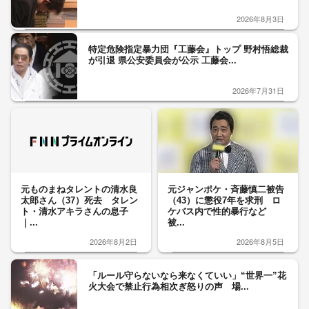
2026年8月3日
特定危険指定暴力団『工藤会』トップ 野村悟総裁
が引退 県公安委員会が公示 工藤会...
2026年7月31日
元ものまねタレントの清水良
元ジャンポケ・斉藤慎二被告
太郎さん（37）死去 タレン
（43）に懲役7年を求刑 ロ
ト・清水アキラさんの息子
ケバス内で性的暴行など
｜...
被...
2026年8月2日
2026年8月5日
「ルール守らないなら来なくていい」“世界一”花
火大会で禁止行為相次ぎ怒りの声 場...