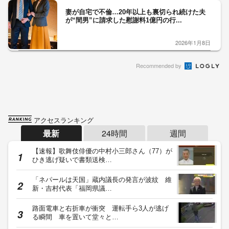
妻が自宅で不倫…20年以上も裏切られ続けた夫
が“間男”に請求した慰謝料1億円の行...
2026年1月8日
Recommended by
アクセスランキング
最新
24時間
週間
【速報】歌舞伎俳優の中村小三郎さん（77）が
ひき逃げ疑いで書類送検…
「ネパールは天国」蔵内議長の発言が波紋 維
新・吉村代表「福岡県議…
路面電車と右折車が衝突 運転手ら3人が逃げ
る瞬間 車を置いて堂々と…