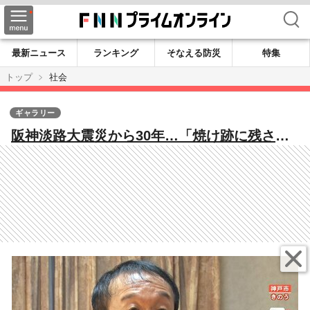
検索
最新ニュース
ランキング
そなえる防災
特集
トップ
社会
ギャラリー
阪神淡路大震災から30年…「焼け跡に残され
た“生き証人”」「医師の心残り」「人々の心
を支えた“歌”」今も残る教訓と受け継がれる
記憶