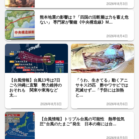
2026年8月3日
熊本地震の影響は？「四国の活断層は力を蓄え危
ない」 専門家が警鐘《中央構造線》M...
2026年8月4日
【台風情報】台風13号は7日
「うわ、生きてる」動くアニ
ごろ沖縄に直撃 勢力維持の
サキス25匹 酢やワサビでは
おそれも 関東や東海など
死滅せず…「予防には加熱
太...
と...
2026年8月3日
2026年8月6日
【台風情報】トリプル台風の可能性 熱帯低気
圧“台風のたまご”発生 日本の南には台...
2026年8月5日