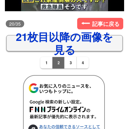
記事に戻る
20
/35
21枚目以降の画像を
見る
1
2
3
4