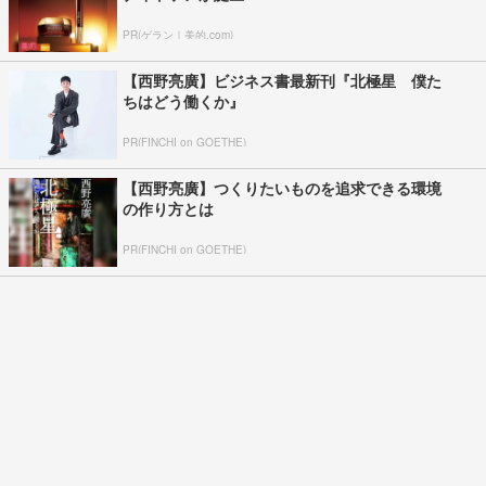
PR(ゲラン｜美的.com)
【西野亮廣】ビジネス書最新刊『北極星 僕た
ちはどう働くか』
PR(FINCHI on GOETHE)
【西野亮廣】つくりたいものを追求できる環境
の作り方とは
PR(FINCHI on GOETHE)