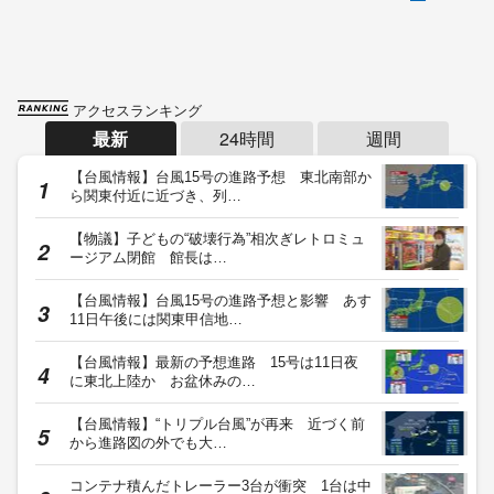
アクセスランキング
最新
24時間
週間
【台風情報】台風15号の進路予想 東北南部か
ら関東付近に近づき、列…
【物議】子どもの“破壊行為”相次ぎレトロミュ
ージアム閉館 館長は…
【台風情報】台風15号の進路予想と影響 あす
11日午後には関東甲信地…
【台風情報】最新の予想進路 15号は11日夜
に東北上陸か お盆休みの…
【台風情報】“トリプル台風”が再来 近づく前
から進路図の外でも大…
コンテナ積んだトレーラー3台が衝突 1台は中