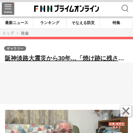
検索
最新ニュース
ランキング
そなえる防災
特集
トップ
社会
ギャラリー
阪神淡路大震災から30年…「焼け跡に残され
た“生き証人”」「医師の心残り」「人々の心
を支えた“歌”」今も残る教訓と受け継がれる
記憶