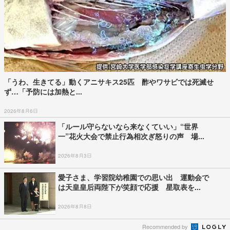
「うわ、生きてる」動くアニサキス25匹 酢やワサビでは死滅せ
ず…「予防には加熱と...
2026年8月6日
「ルール守らないなら来なくていい」“世界
一”花火大会で禁止行為相次ぎ怒りの声 場...
2026年8月3日
愛子さま、学習院幼稚園での思い出 運動会で
は天皇皇后両陛下が笑顔で応援 星取表を...
2026年8月8日
Recommended by