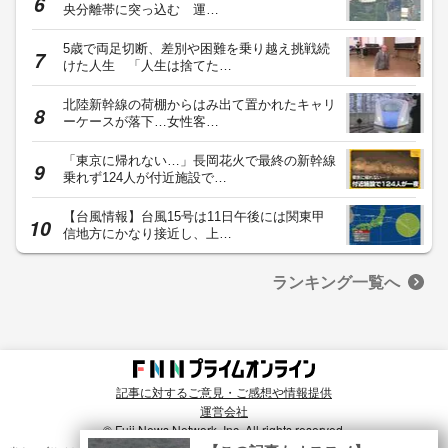
央分離帯に突っ込む 運…
5歳で両足切断、差別や困難を乗り越え挑戦続
けた人生 「人生は捨てた…
北陸新幹線の荷棚からはみ出て置かれたキャリ
ーケースが落下…女性客…
「東京に帰れない…」長岡花火で最終の新幹線
乗れず124人が付近施設で…
【台風情報】台風15号は11日午後には関東甲
信地方にかなり接近し、上…
ランキング一覧へ
記事に対するご意見・ご感想や情報提供
運営会社
© Fuji News Network, Inc. All rights reserved.