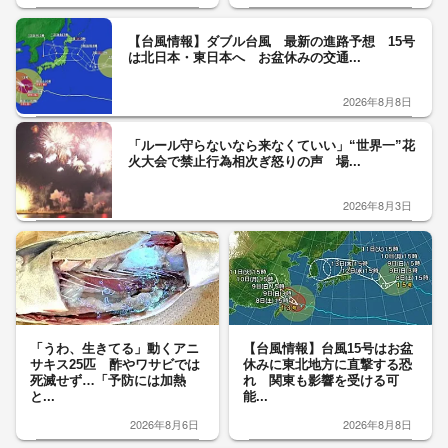
【台風情報】ダブル台風 最新の進路予想 15号
は北日本・東日本へ お盆休みの交通...
2026年8月8日
「ルール守らないなら来なくていい」“世界一”花
火大会で禁止行為相次ぎ怒りの声 場...
2026年8月3日
「うわ、生きてる」動くアニ
【台風情報】台風15号はお盆
サキス25匹 酢やワサビでは
休みに東北地方に直撃する恐
死滅せず…「予防には加熱
れ 関東も影響を受ける可
と...
能...
2026年8月6日
2026年8月8日