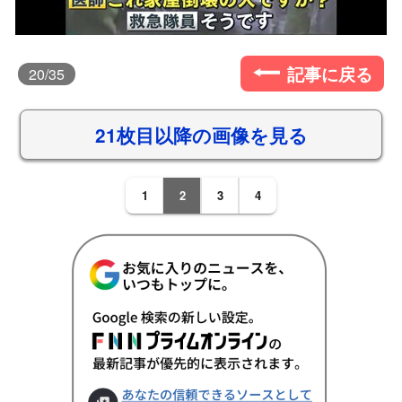
記事に戻る
20
/35
21枚目以降の画像を見る
1
2
3
4