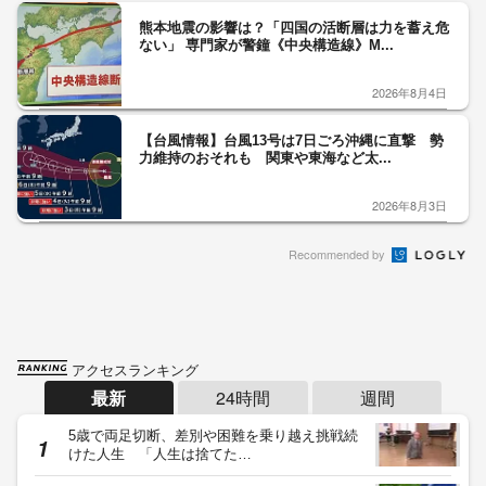
熊本地震の影響は？「四国の活断層は力を蓄え危
ない」 専門家が警鐘《中央構造線》M...
2026年8月4日
【台風情報】台風13号は7日ごろ沖縄に直撃 勢
力維持のおそれも 関東や東海など太...
2026年8月3日
Recommended by
アクセスランキング
最新
24時間
週間
5歳で両足切断、差別や困難を乗り越え挑戦続
けた人生 「人生は捨てた…