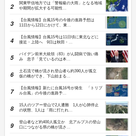
関東甲信地方では「警報級の大雨」となる地域
や期間が拡大する可能性…
【台風情報】台風15号の今後の進路予想は
11日から12日にかけて、東…
【台風情報】台風15号は11日頃に東北などに
接近・上陸へ 9日は秋田・…
バイデン前米大統領（83）がん闘病で強い痛
み 息子「見ているのは本…
土石流で橋が流され登山者ら約390人が孤立
仮の橋ができ、下山始まる…
【台風情報】新たに台風16号が発生 「トリプ
ル台風」の今後の進路予…
15人のツアー登山で2人遭難 1人が心肺停止
の状態、1人は「雨に打たれ…
登山者など約400人孤立か 北アルプスの登山
口につながる県の橋が流さ…