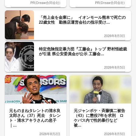
PR(Dreaw合同会社)
PR(Dreaw合同会社)
「売上金を金庫に」 イオンモール熊本で死亡の
22歳女性 勤務店運営会社の指示受け...
2026年8月3日
特定危険指定暴力団『工藤会』トップ 野村悟総裁
が引退 県公安委員会が公示 工藤会...
2026年8月5日
元ものまねタレントの清水良
元ジャンポケ・斉藤慎二被告
太郎さん（37）死去 タレン
（43）に懲役7年を求刑 ロ
ト・清水アキラさんの息子
ケバス内で性的暴行など
｜...
被...
2026年8月2日
2026年8月5日