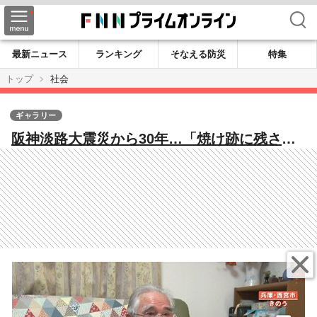
検索
最新ニュース
ランキング
そなえる防災
特集
トップ
社会
ギャラリー
阪神淡路大震災から30年…「焼け跡に残され
た“生き証人”」「医師の心残り」「人々の心
を支えた“歌”」今も残る教訓と受け継がれる
記憶