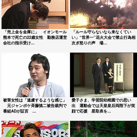
「売上金を金庫に」 イオンモール
「ルール守らないなら来なくてい
熊本で死亡の22歳女性 勤務店運営
い」“世界一”花火大会で禁止行為相
会社の指示受け...
次ぎ怒りの声 場...
被害女性は「遠慮するような感じ」
愛子さま、学習院幼稚園での思い
元ジャンポケ斉藤慎二被告裁判で
出 運動会では天皇皇后両陛下が笑
番組ADが証言 ...
顔で応援 星取表を...