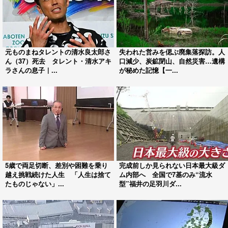
元ものまねタレントの清水良太郎さ
失われた営みを偲ぶ廃集落探訪。人
ん（37）死去 タレント・清水アキ
口減少、炭鉱閉山、自然災害…遺構
ラさんの息子｜...
が秘めた記憶【一...
5歳で両足切断、差別や困難を乗り
完成前しか見られない日本最大級ダ
越え挑戦続けた人生 「人生は捨て
ム内部へ 全国で7基のみ“流水
たものじゃない」...
型”福井の足羽川ダ...