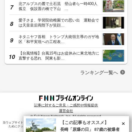
北アルプスの麓で土石流 登山者ら一時400人
孤立 仮設置の橋で下山 …
愛子さま、学習院幼稚園での思い出 運動会で
は天皇皇后両陛下が笑顔…
ネタニヤフ首相 トランプ大統領主導のガザ地
区「和平実現への工程表…
【台風情報】台風15号はお盆休みに東北地方に
直撃する恐れ 関東も影…
ランキング一覧へ
記事に対するご意見・ご感想や情報提供
運営会社
© Fuji News Network, Inc. All rights reserved.
×
【この記事もオススメ】
当ウェブサイトでは、ユーザのニーズ・興味・関⼼に合致したコンテンツや広告配信を提供する
ためにクッキーを使⽤しています。詳細は、
プライバシーポリシー
をご確認ください。
長崎「原爆の日」 87歳の被爆者