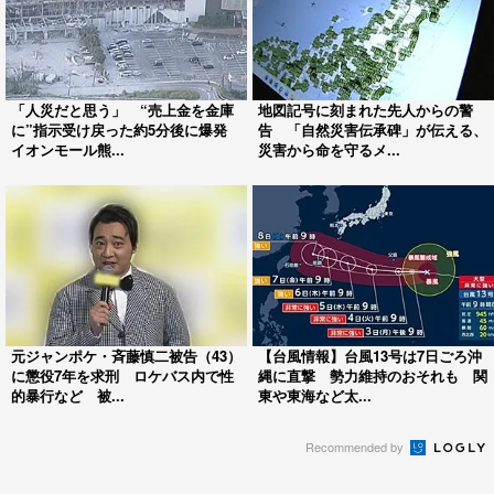
「人災だと思う」 “売上金を金庫
地図記号に刻まれた先人からの警
に”指示受け戻った約5分後に爆発
告 「自然災害伝承碑」が伝える、
イオンモール熊...
災害から命を守るメ...
元ジャンポケ・斉藤慎二被告（43）
【台風情報】台風13号は7日ごろ沖
に懲役7年を求刑 ロケバス内で性
縄に直撃 勢力維持のおそれも 関
的暴行など 被...
東や東海など太...
Recommended by