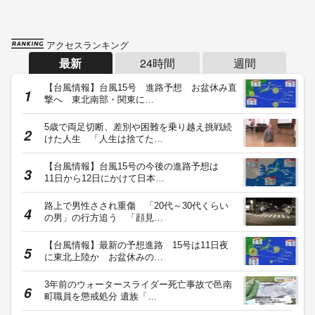
アクセスランキング
最新
24時間
週間
【台風情報】台風15号 進路予想 お盆休み直
撃へ 東北南部・関東に…
5歳で両足切断、差別や困難を乗り越え挑戦続
けた人生 「人生は捨てた…
【台風情報】台風15号の今後の進路予想は
11日から12日にかけて日本…
路上で男性さされ重傷 「20代～30代くらい
の男」の行方追う 「顔見…
【台風情報】最新の予想進路 15号は11日夜
に東北上陸か お盆休みの…
3年前のウォータースライダー死亡事故で邑南
町職員を懲戒処分 遺族「…