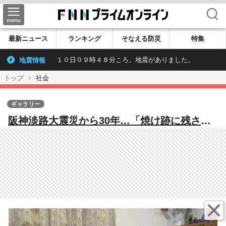
検索
最新ニュース
ランキング
そなえる防災
特集
地震情報
１０日０９時４８分ころ、地震がありました。
トップ
社会
ギャラリー
阪神淡路大震災から30年…「焼け跡に残され
た“生き証人”」「医師の心残り」「人々の心
を支えた“歌”」今も残る教訓と受け継がれる
記憶