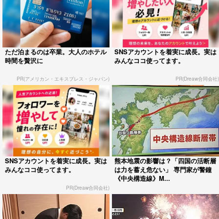
ただ泊まるのは卒業。大人のホテル
SNSアカウントを着実に成長。実は
時間を贅沢に
みんなココ使ってます。
PR(アメリカン・エキスプレス・ジャパン)
PR(Dreaw合同会社)
SNSアカウントを着実に成長。実は
熊本地震の影響は？「四国の活断層
みんなココ使ってます。
は力を蓄え危ない」 専門家が警鐘
《中央構造線》M...
PR(Dreaw合同会社)