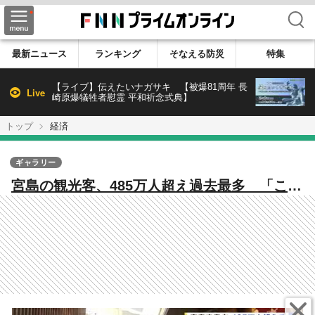
検索
最新ニュース
ランキング
そなえる防災
特集
【ライブ】伝えたいナガサキ 【被爆81周年 長
Live
崎原爆犠牲者慰霊 平和祈念式典】
トップ
経済
ギャラリー
宮島の観光客、485万人超え過去最多 「これ
からは経済貢献の質も追いかけていく」 被
爆80年の今年はさらにインバウンド増加か
【広島発】