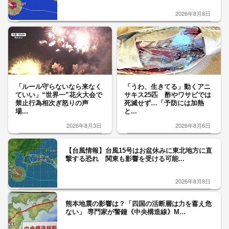
2026年8月8日
「ルール守らないなら来なく
「うわ、生きてる」動くアニ
ていい」“世界一”花火大会で
サキス25匹 酢やワサビでは
禁止行為相次ぎ怒りの声
死滅せず…「予防には加熱
場...
と...
2026年8月3日
2026年8月6日
【台風情報】台風15号はお盆休みに東北地方に直
撃する恐れ 関東も影響を受ける可能...
2026年8月8日
熊本地震の影響は？「四国の活断層は力を蓄え危
ない」 専門家が警鐘《中央構造線》M...