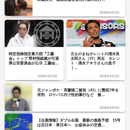
2026年8月3日
特定危険指定暴力団『工藤
元ものまねタレントの清水良
会』トップ 野村悟総裁が引退
太郎さん（37）死去 タレン
県公安委員会が公示 工藤会...
ト・清水アキラさんの息子
｜...
2026年8月5日
2026年8月2日
元ジャンポケ・斉藤慎二被告（43）に懲役7年を
求刑 ロケバス内で性的暴行など 被...
2026年8月5日
【台風情報】ダブル台風 最新の進路予想 15号
は北日本・東日本へ お盆休みの交通...