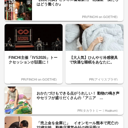
はどう働くか』
PR(FINCHI on GOETHE)
FINCHI主催「IVS2026」トー
【大人気】ひんやり冷感寝具
クセッションが話題に！
で快適な睡眠をあなたに。
PR(FINCHI on GOETHE)
PR(アイリスプラザ)
おかたづけもできる点がうれしい！ 動物の鳴き声
やセリフが盛りだくさんの「アニア ...
PR(タカラトミー｜Hugkum)
「売上金を金庫に」 イオンモール熊本で死亡の
22歳女性 勤務店運営会社の指示受け...