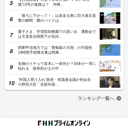
風”13号の進路は？ 沖縄…
「後ろに下がって！」山道走る車に巨大落石直
撃の瞬間 隣のバイクは…
愛子さま、学習院幼稚園での思い出 運動会で
は天皇皇后両陛下が笑顔…
関東甲信地方では「警報級の大雨」の可能性
24時間予想降水量は関東…
名物のイチョウ並木に一体何が？54本が一斉に
枯れる 除草剤が土の中…
”外国人受け入れ“政府・有識者会議が初会合
小野田大臣「在留外国…
ランキング一覧へ