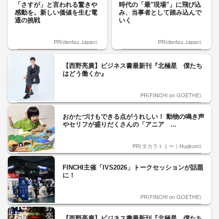
「さすが」と言われる驚きや
時代の「最"現場"」に飛び込
感動を。新しい価値を生む電
み、当事者として踏み込んで
通の挑戦
いく
PR(dentsu Japan)
PR(dentsu Japan)
【西野亮廣】ビジネス書最新刊『北極星 僕たち
はどう働くか』
PR(FINCHI on GOETHE)
おかたづけもできる点がうれしい！ 動物の鳴き声
やセリフが盛りだくさんの「アニア ...
PR(タカラトミー｜Hugkum)
FINCHI主催「IVS2026」トークセッションが話題
に！
PR(FINCHI on GOETHE)
【西野亮廣】ビジネス書最新刊『北極星 僕たち