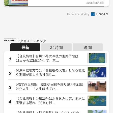
2026年8月4日
Recommended by
アクセスランキング
最新
24時間
週間
【台風情報】台風15号の今後の進路予想は
11日から12日にかけて、東…
関東甲信地方では「警報級の大雨」となる地域
や期間が拡大する可能性…
5歳で両足切断、差別や困難を乗り越え挑戦続
けた人生 「人生は捨てた…
【台風情報】台風15号はお盆休みに東北地方に
直撃する恐れ 関東も影…
【台風情報】大型で非常に強い“ノロノロ台