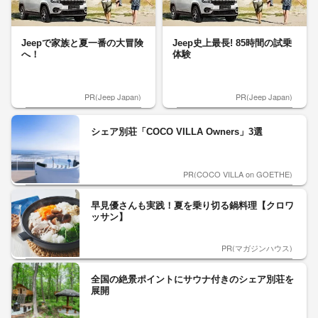
Jeepで家族と夏一番の大冒険
Jeep史上最長! 85時間の試乗
へ！
体験
PR(Jeep Japan)
PR(Jeep Japan)
シェア別荘「COCO VILLA Owners」3選
PR(COCO VILLA on GOETHE)
早見優さんも実践！夏を乗り切る鍋料理【クロワ
ッサン】
PR(マガジンハウス)
全国の絶景ポイントにサウナ付きのシェア別荘を
展開