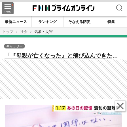
検索
最新ニュース
ランキング
そなえる防災
特集
トップ
社会
気象・災害
ギャラリー
「『母親が亡くなった』と飛び込んできた」
あの日記されたノート 避難所運営に携わっ
た男性の心は今も元に戻らない【震災30年】