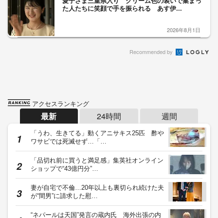
愛子さま三重県入り クリーム色の装いで集まっ
た人たちに笑顔で手を振られる あす伊...
2026年8月1日
Recommended by
アクセスランキング
最新
24時間
週間
「うわ、生きてる」動くアニサキス25匹 酢や
ワサビでは死滅せず…「…
「品切れ前に買うと満足感」集英社オンライン
ショップで“43億円分”…
妻が自宅で不倫…20年以上も裏切られ続けた夫
が“間男”に請求した慰…
“ネパールは天国”発言の蔵内氏 海外出張の内