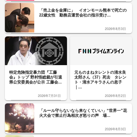
「売上金を金庫に」 イオンモール熊本で死亡の
22歳女性 勤務店運営会社の指示受け...
2026年8月3日
特定危険指定暴力団『工藤
元ものまねタレントの清水良
会』トップ 野村悟総裁が引退
太郎さん（37）死去 タレン
県公安委員会が公示 工藤会...
ト・清水アキラさんの息子
｜...
2026年7月31日
2026年8月2日
「ルール守らないなら来なくていい」“世界一”花
火大会で禁止行為相次ぎ怒りの声 場...
2026年8月3日