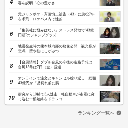
容を説明「心の豊かさ…
元ジャンポケ・斉藤慎二被告（43）に懲役7年
を求刑 ロケバス内で性的…
「集英社に恨みはない」ストレス発散で“43億
円超”のジャンプグッズ…
地震発生時の熊本城内部の映像公開 観光客が
悲鳴…壁や柱にしがみつ…
【台風情報】ダブル台風の今後の進路予想は
台風13号は7日（金）昼過…
オンラインで注文とキャンセル繰り返し 総額
43億円か「品切れ前に購…
衝突から10秒で3人逃走 軽自動車が市電に突
っ込む一部始終をドラレコ…
ランキング一覧へ