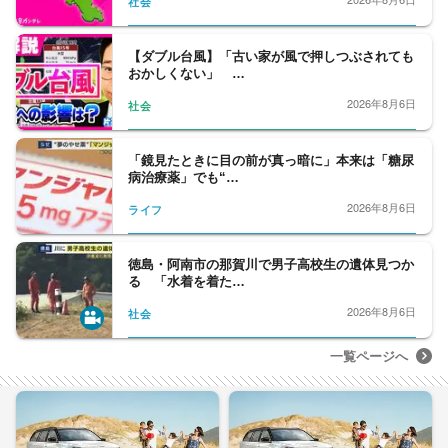
社会
【ダブル台風】「古い家が風で押しつぶされても
おかしくない」 …
2026年8月6日
社会
「鏡見たときに目の前が真っ暗に」本来は「糖尿
病治療薬」でも“…
2026年8月6日
ライフ
徳島・阿南市の那賀川で男子高校生の遺体見つか
る 「水着を着た…
2026年8月6日
社会
一覧ページへ