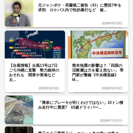
元ジャンポケ・斉藤慎二被告（43）に懲役7年を
求刑 ロケバス内で性的暴行など 被...
2026年8月5日
【台風情報】台風13号は7日
熊本地震の影響は？「四国の
ごろ沖縄に直撃 勢力維持の
活断層は力を蓄え危ない」 専
おそれも 関東や東海など
門家が警鐘《中央構造線》
太...
M...
2026年8月3日
2026年8月4日
「簡単にブレーキが利くわけではない」10トン積
み走行中に震度7 65歳ドライバー...
2026年7月31日