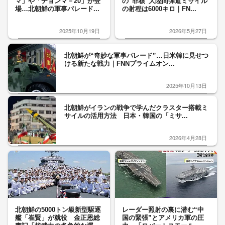
マ」や「チョンマ－20」が登
の“非核”大陸間弾道ミサイル
場…北朝鮮の軍事パレード...
の射程は6000キロ｜FN...
2025年10月19日
2026年5月27日
北朝鮮が“奇妙な軍事パレード”…日米韓に見せつ
ける新たな戦力｜FNNプライムオン...
2025年10月13日
北朝鮮がイランの戦争で学んだクラスター搭載ミ
サイルの活用方法 日本・韓国の「ミサ...
2026年4月28日
北朝鮮の5000トン級新型駆逐
レーダー照射の裏に潜む“中
艦「崔賢」が就役 金正恩総
国の緊張”とアメリカ軍の圧