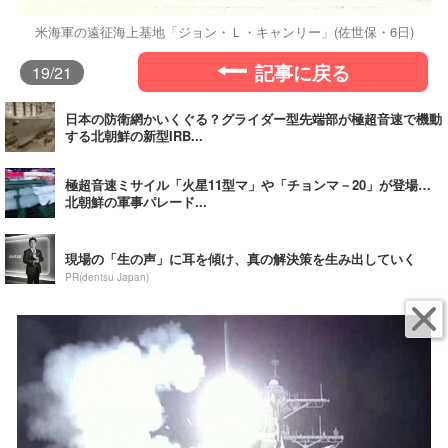
米海軍の遠征海上基地「ジョン・Ｌ・キャンリー」(佐世保・6日)
記事に戻る
19
/21
日本の防衛網かいくぐる？グライダー型先端部が極超音速で機動
する北朝鮮の新型IRB...
極超音速ミサイル「火星11型マ」や「チョンマ－20」が登場…
北朝鮮の軍事パレード...
現場の「生の声」に耳を傾け、真の解決策を生み出していく
PR(dentsu Japan)