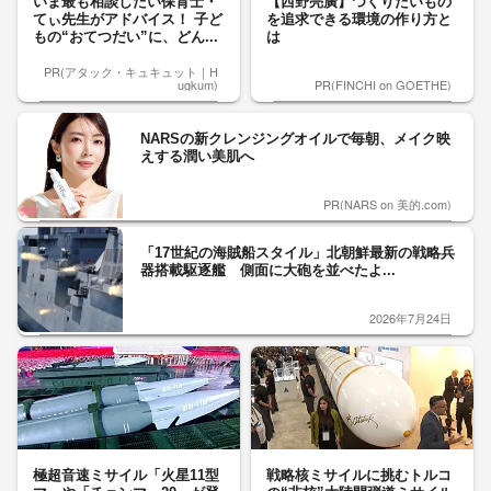
いま最も相談したい保育士・
【西野亮廣】つくりたいもの
てぃ先生がアドバイス！ 子ど
を追求できる環境の作り方と
もの“おてつだい”に、どん...
は
PR(アタック・キュキュット｜H
ugkum)
PR(FINCHI on GOETHE)
NARSの新クレンジングオイルで毎朝、メイク映
えする潤い美肌へ
PR(NARS on 美的.com)
「17世紀の海賊船スタイル」北朝鮮最新の戦略兵
器搭載駆逐艦 側面に大砲を並べたよ...
2026年7月24日
極超音速ミサイル「火星11型
戦略核ミサイルに挑むトルコ