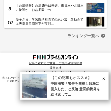
【台風情報】台風15号は来週、東日本や北日本
に接近か お盆期間中の…
愛子さま、学習院幼稚園での思い出 運動会で
は天皇皇后両陛下が笑顔…
ランキング一覧へ
記事に対するご意見・ご感想や情報提供
運営会社
© Fuji News Network, Inc. All rights reserved.
×
【この記事もオススメ】
当ウェブサイトでは、ユーザのニーズ・興味・関⼼に合致したコンテンツや広告配信を提供する
ためにクッキーを使⽤しています。詳細は、
プライバシーポリシー
をご確認ください。
中国海警「警告を無視し領海に
侵入した」と反論 意図的挑発を
繰り返して...