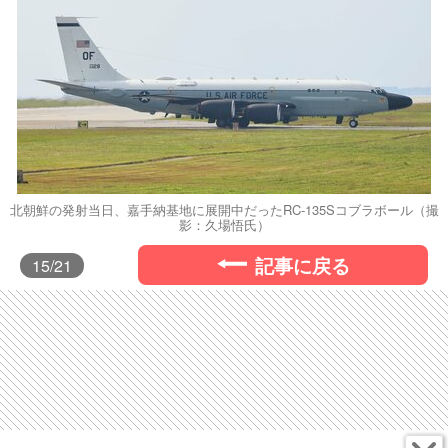
北朝鮮の発射当日、嘉手納基地に展開中だったRC-135Sコブラボール（撮
影：久場悟氏）
記事に戻る
15
/21