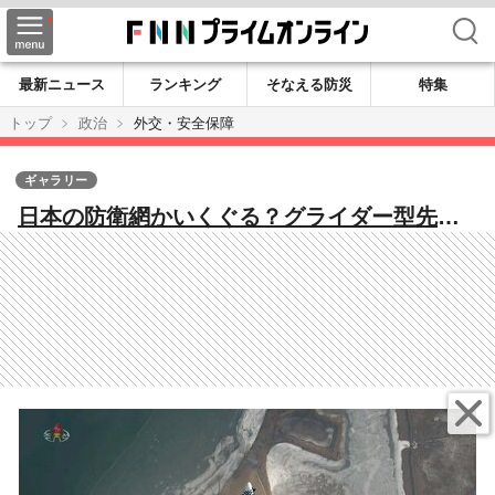
検索
最新ニュース
ランキング
そなえる防災
特集
トップ
政治
外交・安全保障
ギャラリー
日本の防衛網かいくぐる？グライダー型先端
部が極超音速で機動する北朝鮮の新型IRBM級
ミサイル…陰で建造進む「イージス艦」モド
キの北朝鮮軍艦も