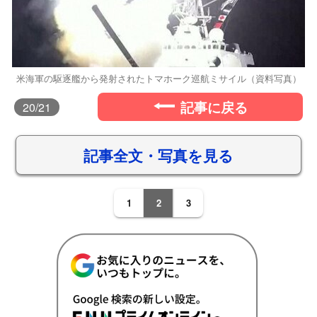
米海軍の駆逐艦から発射されたトマホーク巡航ミサイル（資料写真）
記事に戻る
20
/21
記事全文・写真を見る
1
2
3