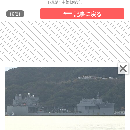
日 撮影：中曽根彰氏）
記事に戻る
18
/21