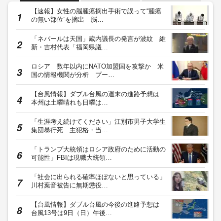
【速報】女性の脳腫瘍摘出手術で誤って“腫瘍
の無い部位”を摘出 脳…
「ネパールは天国」蔵内議長の発言が波紋 維
新・吉村代表「福岡県議…
ロシア 数年以内にNATO加盟国を攻撃か 米
国の情報機関が分析 プー…
【台風情報】ダブル台風の週末の進路予想は
本州は土曜晴れも日曜は…
「生涯考え続けてください」江別市男子大学生
集団暴行死 主犯格・当…
「トランプ大統領はロシア政府のために活動の
可能性」FBIは現職大統領…
「社会に出られる確率ほぼないと思っている」
川村葉音被告に無期懲役…
【台風情報】ダブル台風の今後の進路予想は
台風13号は9日（日）午後…