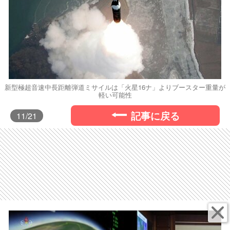
新型極超音速中長距離弾道ミサイルは「火星16ナ」よりブースター重量が
軽い可能性
記事に戻る
11
/21