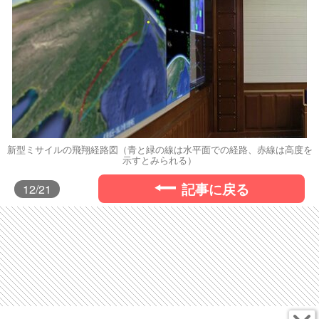
新型ミサイルの飛翔経路図（青と緑の線は水平面での経路、赤線は高度を
示すとみられる）
記事に戻る
12
/21