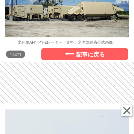
米陸軍AN/TPY-2レーダー（資料：米国防総省公式画像）
記事に戻る
14
/21