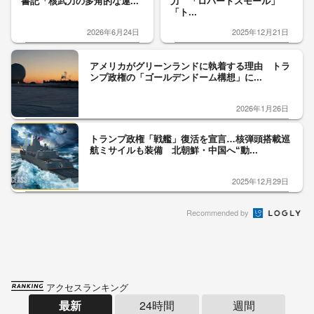
書記「核武力の多角的な運...
力 「ロバートスモール」
「ト...
2026年6月24日
2025年12月21日
アメリカがグリーンランドに執着する理由 トラ
ンプ政権の「ゴールデンドーム構想」に...
2026年1月26日
トランプ政権「戦艦」復活を宣言…核弾頭搭載巡
航ミサイルも装備 北朝鮮・中国へ“動...
2025年12月29日
Recommended by
アクセスランキング
最新
24時間
週間