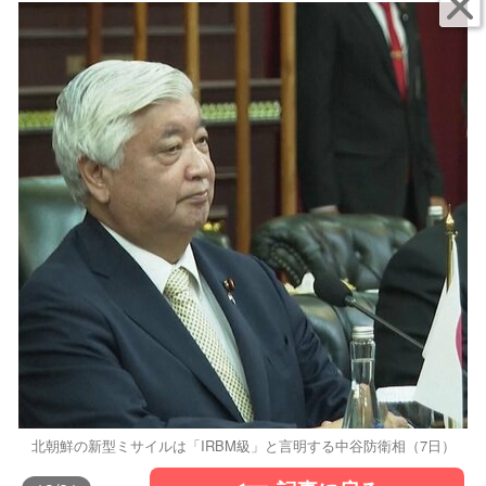
北朝鮮の新型ミサイルは「IRBM級」と言明する中谷防衛相（7日）