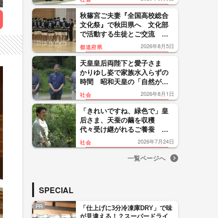
月23日放送）【「皇室ご一
家」の記憶】
秋篠宮ご夫妻『全国高校総合
文化祭』で秋田県へ 文化部
で活動する生徒とご交流
「何十回も」と驚かれる場面
2026年8月5日
都道府県
も
天皇皇后両陛下と愛子さま
かりゆし姿で家族水入らずの
時間 昭和天皇の「自然が生
きている」に思い 那須御用
2026年8月1日
社会
邸でご静養
「きれいですね、緑色で」皇
后さま、天蚕の繭を収穫
代々受け継がれるご養蚕 天
皇陛下と愛子さまも手伝われ
2026年7月24日
社会
る
一覧ページへ
SPECIAL
PR
「仕上げに3分冷凍庫DRY」で味
が見違える！？スーパードライ