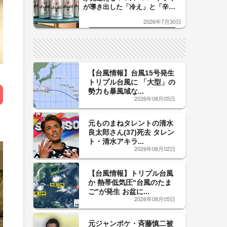
が導き出した「冷え」と「辛
口」のおいしい関係 青く変化
2026年7月30日
した「辛口カーブ」が飲み頃の
サイン！
【台風情報】台風15号発生
トリプル台風に 「大型」の
勢力も暴風域な...
2026年08月05日
元ものまねタレントの清水
良太郎さん(37)死去 タレン
ト・清水アキラ...
2026年08月02日
【台風情報】トリプル台風
か 熱帯低気圧“台風のたま
ご”が発生 お盆に...
2026年08月05日
元ジャンポケ・斉藤慎二被