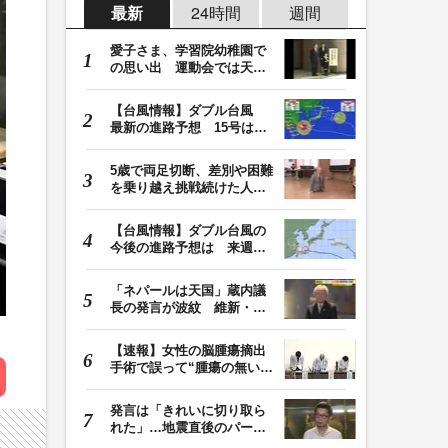
最新
24時間
週間
愛子さま、学習院幼稚園で
の思い出 運動会では天皇
皇后両陛下が笑顔…
【台風情報】ダブル台風
最新の進路予想 15号は北
日本・東日本へ …
5歳で両足切断、差別や困難
を乗り越え挑戦続けた人
生 「人生は捨てた…
【台風情報】ダブル台風の
今後の進路予想は 来週、
台風15号が北日本…
「ネパールは天国」蔵内議
長の発言が波紋 維新・吉
村代表「福岡県議…
【速報】女性の脳腫瘍摘出
手術で誤って“腫瘍の無い部
位”を摘出 脳…
発言は「きれいに切り取ら
れた」…地震直後のパーテ
ィー開催「やって…