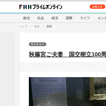
お知らせ
政治
社会
経済
国際
ライフ
エン
トップ
社会
皇室
ギャラリー
秋篠宮ご夫妻 国交樹立100