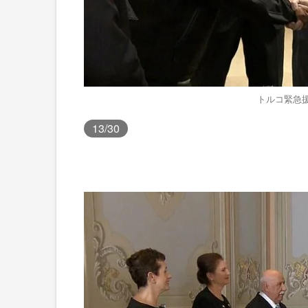
トルコ緊急
13
/30