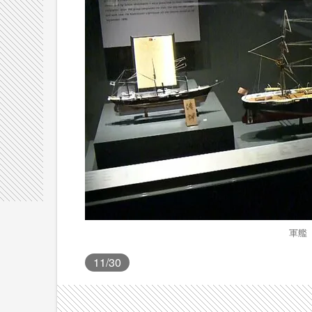
軍艦
11
/30