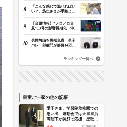
「こんな感じで混ぜればい
い？」悠仁さまが手際よく
豚汁を調理 同学…
【台風情報】“ノロノロ台
風”13号の影響長期化 沖縄
本島は暴風域続…
男性教諭を懲戒免職 男子
バレー部顧問が部費14万円
余を私的流用…旅…
ランキング一覧へ
皇室ご一家の他の記事
愛子さま、学習院幼稚園での
思い出 運動会では天皇皇后
両陛下が笑顔で応援 星取表
を手に大相撲観戦も（2008年3
2026年8月8日
社会