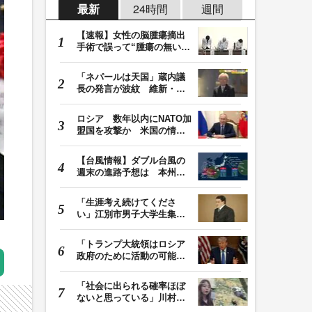
最新
24時間
週間
【速報】女性の脳腫瘍摘出
手術で誤って“腫瘍の無い部
位”を摘出 脳…
「ネパールは天国」蔵内議
長の発言が波紋 維新・吉
村代表「福岡県議…
ロシア 数年以内にNATO加
盟国を攻撃か 米国の情報
機関が分析 プー…
【台風情報】ダブル台風の
週末の進路予想は 本州は
土曜晴れも日曜は…
「生涯考え続けてくださ
い」江別市男子大学生集団
暴行死 主犯格・当…
「トランプ大統領はロシア
政府のために活動の可能
性」FBIは現職大統領…
「社会に出られる確率ほぼ
ないと思っている」川村葉
音被告に無期懲役…