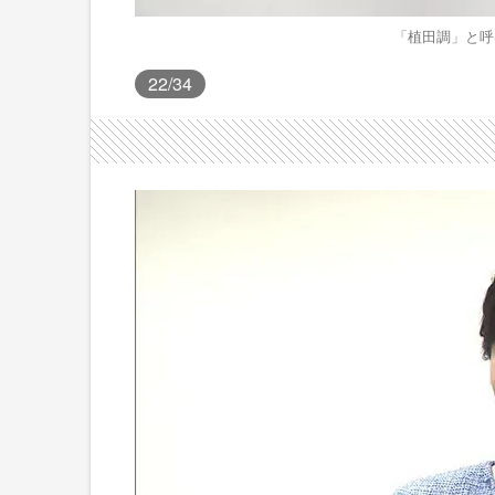
「植田調」と呼
22
/34