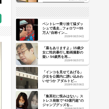
した「辛口カーブ」が飲み頃の
サイン！
ベントレー乗り捨て猛ダッ
シュで逃走...フォロワー55
万人“自称イン...
2026年08月04日
「薬もありますよ」15歳少
女に性的暴行し動画撮影の
疑い 54歳男を再...
2026年08月07日
「インコを見せてあげる」
少女を公園内に誘い込みわ
いせつか アダルトビ...
2026年08月06日
「集英社に恨みはない」ス
トレス発散で“43億円超”の
ジャンプグッズを...
2026年08月06日