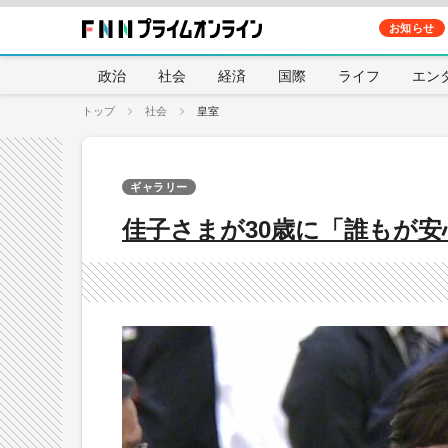
お知らせ
政治
社会
経済
国際
ライフ
エン
トップ
社会
皇室
ギャラリー
佳子さまが30歳に「誰もが