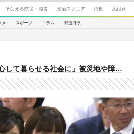
そなえる防災・減災
政治スクエア
特集
番組発
タメ
スポーツ
コラム
都道府県
安心して暮らせる社会に」被災地や障…