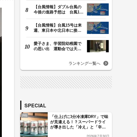
【台風情報】ダブル台風の
今後の進路予想は 台風13
号は9日（日）午後…
【台風情報】台風15号は来
週、東日本や北日本に接近
か お盆期間中の…
愛子さま、学習院幼稚園で
の思い出 運動会では天皇
皇后両陛下が笑顔…
ランキング一覧へ
SPECIAL
PR
「仕上げに3分冷凍庫DRY」で味
が見違える！？スーパードライ
が導き出した「冷え」と「辛
口」のおいしい関係 青く変化
2026年7月30日