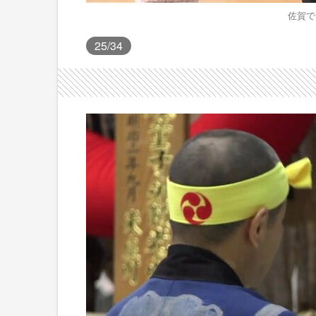
佐賀で
25
/34