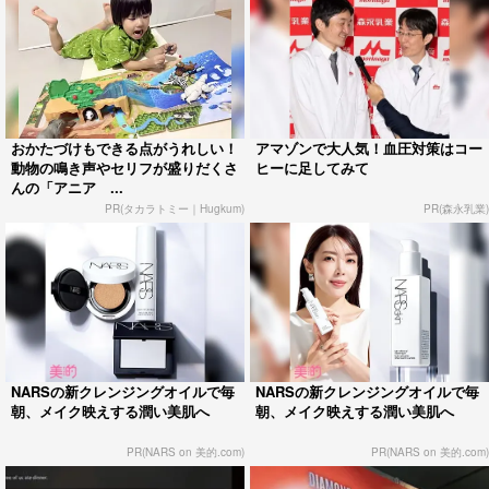
おかたづけもできる点がうれしい！
アマゾンで大人気！血圧対策はコー
動物の鳴き声やセリフが盛りだくさ
ヒーに足してみて
んの「アニア ...
PR(タカラトミー｜Hugkum)
PR(森永乳業)
NARSの新クレンジングオイルで毎
NARSの新クレンジングオイルで毎
朝、メイク映えする潤い美肌へ
朝、メイク映えする潤い美肌へ
PR(NARS on 美的.com)
PR(NARS on 美的.com)