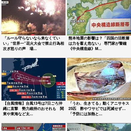
「ルール守らないなら来なくてい
熊本地震の影響は？「四国の活断層
い」“世界一”花火大会で禁止行為相
は力を蓄え危ない」 専門家が警鐘
次ぎ怒りの声 場...
《中央構造線》M...
【台風情報】台風13号は7日ごろ沖
「うわ、生きてる」動くアニサキス
縄に直撃 勢力維持のおそれも 関
25匹 酢やワサビでは死滅せず…
東や東海など太...
「予防には加熱と...