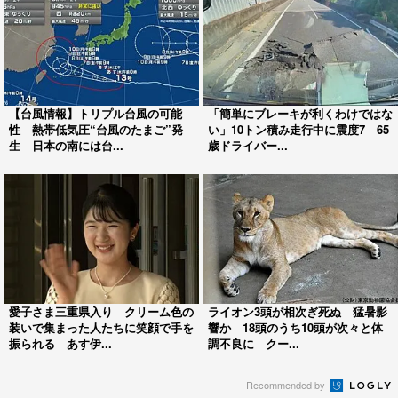
【台風情報】トリプル台風の可能
「簡単にブレーキが利くわけではな
性 熱帯低気圧“台風のたまご”発
い」10トン積み走行中に震度7 65
生 日本の南には台...
歳ドライバー...
愛子さま三重県入り クリーム色の
ライオン3頭が相次ぎ死ぬ 猛暑影
装いで集まった人たちに笑顔で手を
響か 18頭のうち10頭が次々と体
振られる あす伊...
調不良に クー...
Recommended by