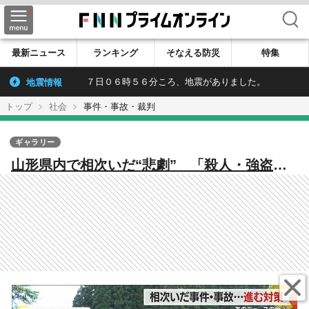
検索
最新ニュース
ランキング
そなえる防災
特集
地震情報
７日０６時５６分ころ、地震がありました。
トップ
社会
事件・事故・裁判
ギャラリー
山形県内で相次いだ“悲劇” 「殺人・強盗・
火災・交通事故」生命財産を脅かす事件・事
故の数々【山形発】