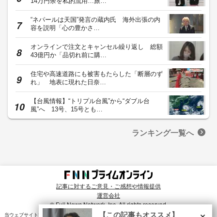
14万円余を私的流用…旅…
“ネパールは天国”発言の蔵内氏 海外出張の内
容を説明「心の豊かさ…
オンラインで注文とキャンセル繰り返し 総額
43億円か「品切れ前に購…
住宅や高速道路にも被害もたらした「断層のず
れ」 地表に現れた日奈…
【台風情報】“トリプル台風”から“ダブル台
風”へ 13号、15号とも…
ランキング一覧へ
記事に対するご意見・ご感想や情報提供
運営会社
© Fuji News Network, Inc. All rights reserved.
×
【この記事もオススメ】
当ウェブサイトでは、ユーザのニーズ・興味・関⼼に合致したコンテンツや広告配信を提供する