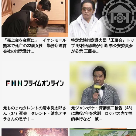
「売上金を金庫に」 イオンモール
特定危険指定暴力団『工藤会』トッ
熊本で死亡の22歳女性 勤務店運営
プ 野村悟総裁が引退 県公安委員会
会社の指示受け...
が公示 工藤会...
元ものまねタレントの清水良太郎さ
元ジャンポケ・斉藤慎二被告（43）
ん（37）死去 タレント・清水アキ
に懲役7年を求刑 ロケバス内で性
ラさんの息子｜...
的暴行など 被...