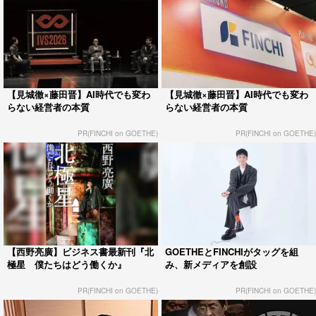
【見城徹×藤田晋】AI時代でも変わ
【見城徹×藤田晋】AI時代でも変わ
らない経営者の本質
らない経営者の本質
PR(FINCHI on GOETHE)
PR(FINCHI on GOETHE)
【西野亮廣】ビジネス書最新刊『北
GOETHEとFINCHIがタッグを組
極星 僕たちはどう働くか』
み、新メディアを創設
PR(FINCHI on GOETHE)
PR(FINCHI on GOETHE)