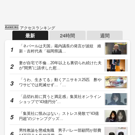
アクセスランキング
最新
24時間
週間
「ネパールは天国」蔵内議長の発言が波紋 維
新・吉村代表「福岡県議…
妻が自宅で不倫…20年以上も裏切られ続けた夫
が“間男”に請求した慰…
「うわ、生きてる」動くアニサキス25匹 酢や
ワサビでは死滅せず…「…
「品切れ前に買うと満足感」集英社オンライン
ショップで“43億円分”…
「集英社に恨みはない」ストレス発散で“43億
円超”のジャンプグッズ…
男性教諭を懲戒免職 男子バレー部顧問が部費