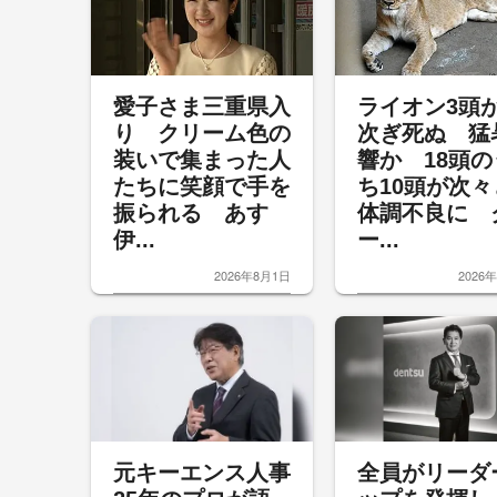
愛子さま三重県入
ライオン3頭
り クリーム色の
次ぎ死ぬ 猛
装いで集まった人
響か 18頭の
たちに笑顔で手を
ち10頭が次々
振られる あす
体調不良に 
伊...
ー...
2026年8月1日
2026
元キーエンス人事
全員がリーダ