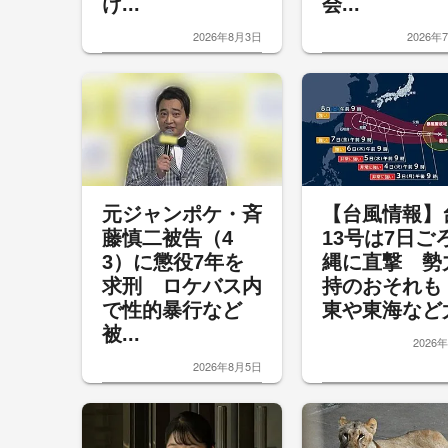
け...
会...
2026年8月3日
2026年
元ジャンポケ・斉
【台風情報】
藤慎二被告（4
13号は7日ご
3）に懲役7年を
縄に直撃 勢
求刑 ロケバス内
持のおそれも
で性的暴行など
東や東海など太
被...
2026
2026年8月5日