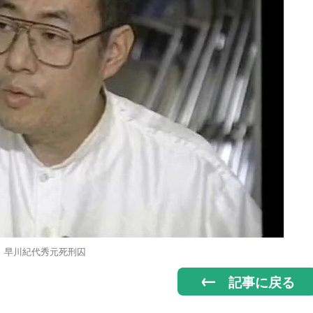
早川紀代秀元死刑囚
記事に戻る