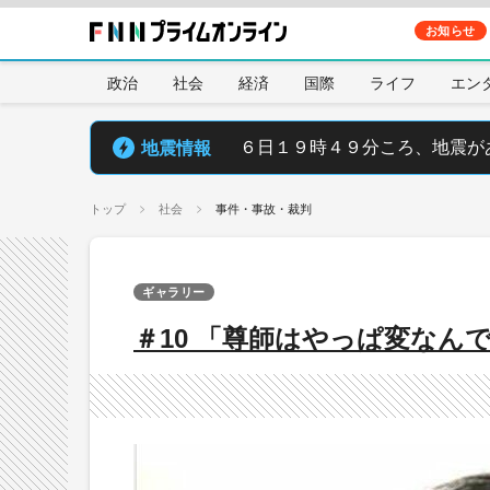
お知らせ
政治
社会
経済
国際
ライフ
エン
地震情報
６日１９時４９分ころ、地震が
トップ
社会
事件・事故・裁判
ギャラリー
＃10 「尊師はやっぱ変なん