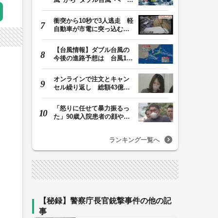
号、15号とも…
衝突から10秒で3人逃走 軽
自動車が市電に突っ込む一
部始終をドラレコ…
【台風情報】ダブル台風の
今後の進路予想は 台風13
号は7日（金）昼過…
オンラインで注文とキャン
セル繰り返し 総額43億円
か「品切れ前に購…
「怒りに任せて暴力振るっ
た」90歳入院患者の顔や腹
を殴るなどケガさ…
ランキング一覧へ
【秘録】警察庁長官銃撃事件の他の記
事