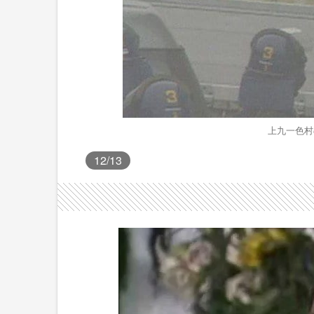
上九一色村
12
/13