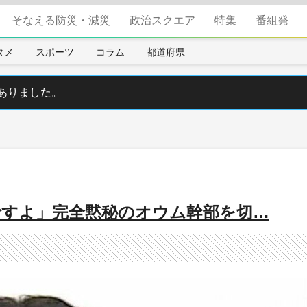
そなえる防災・減災
政治スクエア
特集
番組発
タメ
スポーツ
コラム
都道府県
ありました。
ですよ」完全黙秘のオウム幹部を切…