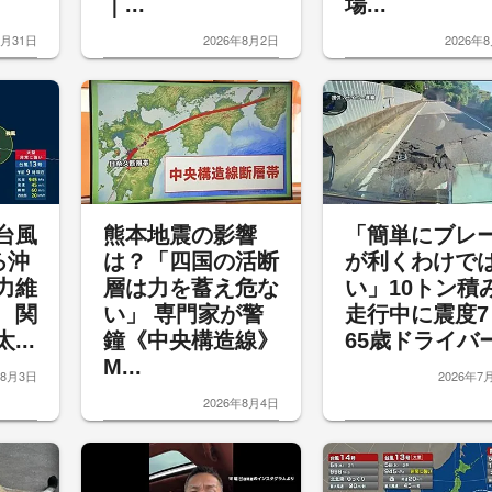
｜...
場...
7月31日
2026年8月2日
2026年
台風
熊本地震の影響
「簡単にブレ
ろ沖
は？「四国の活断
が利くわけで
力維
層は力を蓄え危な
い」10トン積
 関
い」 専門家が警
走行中に震度
...
鐘《中央構造線》
65歳ドライバー.
M...
年8月3日
2026年7
2026年8月4日