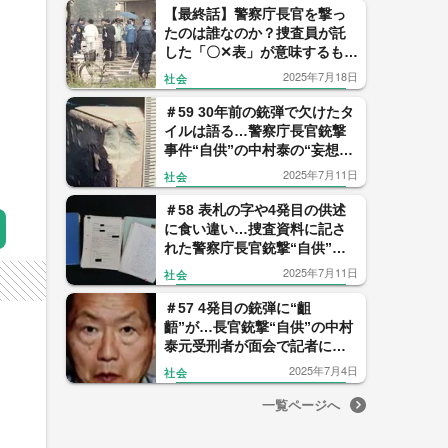
【最終話】警察庁長官を撃っ
たのは誰なのか？捜査員が託
した「〇✕表」が意味するも
の…未解決重大事件の犯人像
2025年7月18日
社会
＃59 30年前の銃弾で欠けたタ
イルは語る…警察庁長官銃撃
事件“自供”の中村泰の“妄想”
打ち砕く現場
2025年7月11日
社会
＃58 表札の字や4発目の供述
に食い違い…捜査資料に記さ
れた警察庁長官銃撃“自供”の
中村泰が真犯人ではない6つの
2025年7月11日
社会
理由
＃57 4発目の銃弾に“齟
齬”が…長官銃撃“自供”の中村
泰元受刑者が面会で記者に語
った犯行の一部始終「私が撃
2025年7月4日
社会
ちました」
一覧ページへ