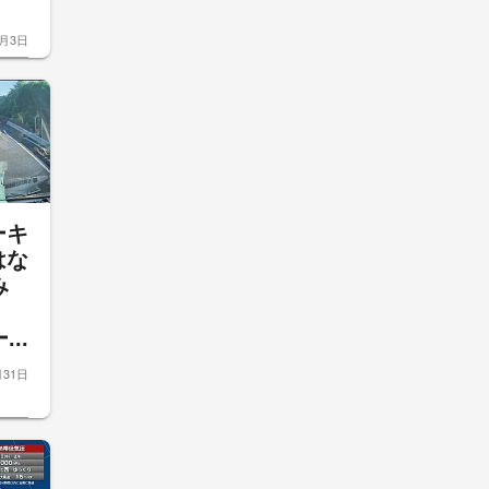
8月3日
ーキ
はな
み
7
..
月31日