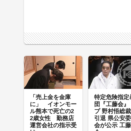
「売上金を金庫
特定危険指定
に」 イオンモー
団『工藤会』
ル熊本で死亡の2
プ 野村悟総
2歳女性 勤務店
引退 県公安
運営会社の指示受
会が公示 工藤