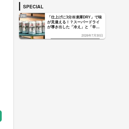
SPECIAL
PR
「仕上げに3分冷凍庫DRY」で味
が見違える！？スーパードライ
が導き出した「冷え」と「辛
口」のおいしい関係 青く変化
2026年7月30日
した「辛口カーブ」が飲み頃の
サイン！