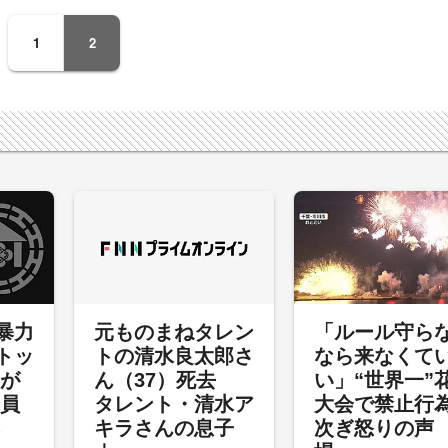
1
2
暴力
元ものまねタレン
「ルール守ら
トッ
トの清水良太郎さ
なら来なくて
裁が
ん（37）死去
い」“世界一”
委員
タレント・清水ア
大会で禁止行
キラさんの息子
次ぎ怒りの