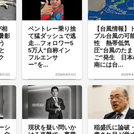
が相
ベントレー乗り捨
【台風情報】
暑影
て猛ダッシュで逃
プル台風の可
う
走…フォロワー5
性 熱帯低気
と
5万人“自称イン
圧“台風のたま
ク
フルエンサ
ご”発生 日本
ー”を...
南には台...
年8月3日
2026年8月4日
2026年
ーシ
現状を疑い問いか
稲盛氏に論破