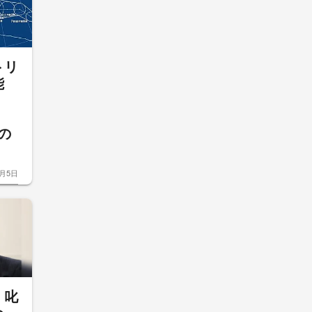
トリ
能
の
8月5日
・叱