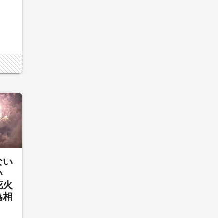
ない
い
花火
為相
声