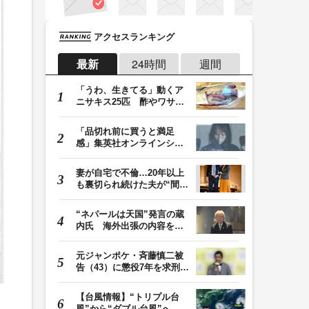
アクセスランキング
最新
24時間
週間
「うわ、生きてる」動くア
ニサキス25匹 酢やワサビ
では死滅せず…「…
「品切れ前に買うと満足
感」集英社オンラインショ
ップで“43億円分”…
妻が自宅で不倫…20年以上
も裏切られ続けた夫が“間
男”に請求した慰…
“ネパールは天国”発言の蔵
内氏 海外出張の内容を説
明「心の豊かさ…
元ジャンポケ・斉藤慎二被
告（43）に懲役7年を求刑
ロケバス内で性的…
【台風情報】“トリプル台
風”から“ダブル台風”へ 13