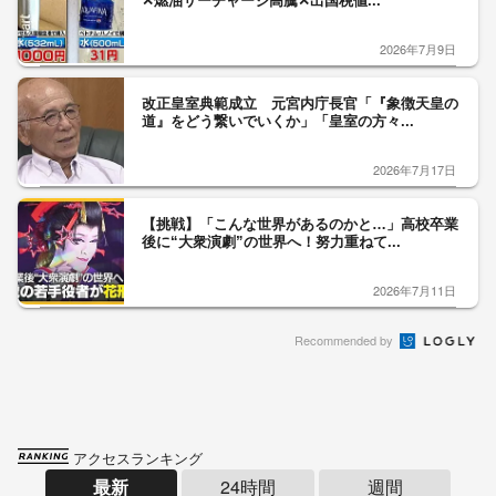
✕燃油サーチャージ高騰✕出国税値...
2026年7月9日
改正皇室典範成立 元宮内庁長官「『象徴天皇の
道』をどう繋いでいくか」「皇室の方々...
2026年7月17日
【挑戦】「こんな世界があるのかと…」高校卒業
後に“大衆演劇”の世界へ！努力重ねて...
2026年7月11日
Recommended by
アクセスランキング
最新
24時間
週間