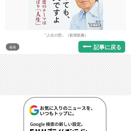
『人生の壁』（新潮新書）
記事に戻る
4
/4