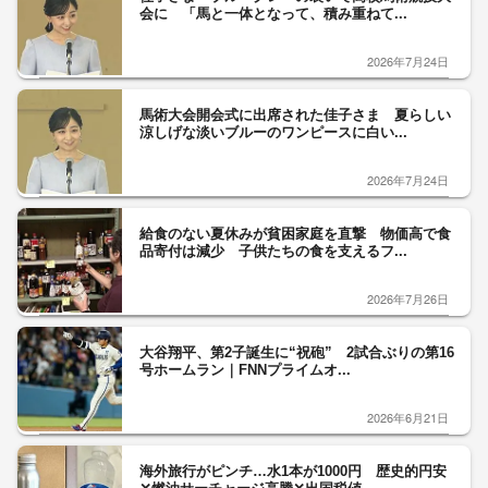
会に 「馬と一体となって、積み重ねて...
2026年7月24日
馬術大会開会式に出席された佳子さま 夏らしい
涼しげな淡いブルーのワンピースに白い...
2026年7月24日
給食のない夏休みが貧困家庭を直撃 物価高で食
品寄付は減少 子供たちの食を支えるフ...
2026年7月26日
大谷翔平、第2子誕生に“祝砲” 2試合ぶりの第16
号ホームラン｜FNNプライムオ...
2026年6月21日
海外旅行がピンチ…水1本が1000円 歴史的円安