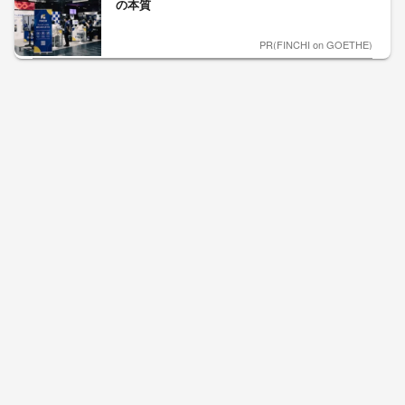
の本質
PR(FINCHI on GOETHE)