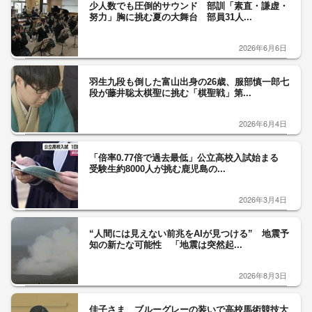
少人数でも圧倒的サウンド 部訓「素直・謙虚・
努力」胸に挑む夏の大舞台 部員31人...
2026年6月6日
羽生九段も倒した富山出身の26歳、服部慎一郎七
段が藤井聡太棋聖に挑む「棋聖戦」第...
2026年6月4日
「倍率0.77倍で過去最低」公立高校入試始まる
受験生約8000人が挑む鹿児島の...
2026年3月4日
“人間には見えない前兆をAIが見つける” 地震予
知の新たな可能性 「地震は突然起...
2026年8月3日
佳子さま ブルーグレーの装いで高校馬術競技大