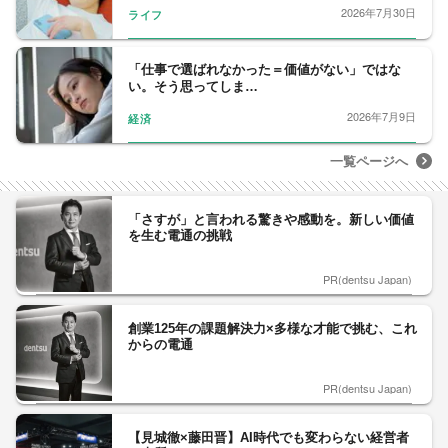
2026年7月30日
ライフ
「仕事で選ばれなかった＝価値がない」ではな
い。そう思ってしま…
2026年7月9日
経済
一覧ページへ
「さすが」と言われる驚きや感動を。新しい価値
を生む電通の挑戦
PR(dentsu Japan)
創業125年の課題解決力×多様な才能で挑む、これ
からの電通
PR(dentsu Japan)
【見城徹×藤田晋】AI時代でも変わらない経営者