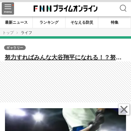
検索
最新ニュース
ランキング
そなえる防災
特集
トップ
ライフ
ギャラリー
努力すればみんな大谷翔平になれる！？努力
と成果が比例しないこの世の中で「棚からぼ
た餅」も、生き抜くためには大切にすべき人
生の考え方