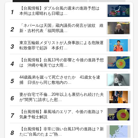
【台風情報】ダブル台風の週末の進路予想は
本州は土曜晴れも日曜は…
「ネパールは天国」蔵内議長の発言が波紋 維
新・吉村代表「福岡県議…
東京五輪銀メダリストが人身事故による危険運
転致傷罪で起訴 本多灯…
【台風情報】台風13号の影響と今後の進路予想
は 沖縄や奄美では大雨…
44歳義弟を蹴って死亡させたか 41歳女を逮
捕 日頃から同じ敷地内の…
妻が自宅で不倫…20年以上も裏切られ続けた夫
が“間男”に請求した慰…
【台風情報】暴風域のエリア、今後の進路は？
気象予報士解説
【台風情報】非常に強い台風13号の進路は？新
たに“台風のたまご”熱…