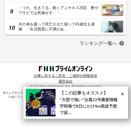
「うわ、生きてる」動くアニサキス25匹 酢や
ワサビでは死滅せず…「…
夫の弟を蹴って死亡させた疑いで41歳女を逮
捕 「生活態度に不満があ…
ランキング一覧へ
記事に対するご意見・ご感想や情報提供
運営会社
© Fuji News Network, Inc. All rights reserved.
×
【この記事もオススメ】
当ウェブサイトでは、ユーザのニーズ・興味・関⼼に合致したコンテンツや広告配信を提供する
ためにクッキーを使⽤しています。詳細は、
プライバシーポリシー
をご確認ください。
“大型で強い”台風13号最新情報
宇和海で8日にかけ4m高波予想
で波...