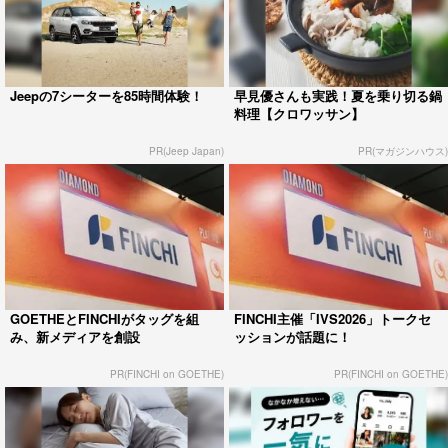
Jeepの7シーターを85時間体験！
早見優さんも実践！夏を乗り切る鍋
料理【クロワッサン】
PR(Jeep Japan)
PR(マガジンハウス)
GOETHEとFINCHIがタッグを組
FINCHI主催「IVS2026」トークセ
み、新メディアを創設
ッションが話題に！
PR(FINCHI on GOETHE)
PR(FINCHI on GOETHE)