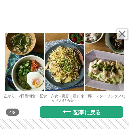
左から、2日目朝食・昼食・夕食（撮影／邑口京一郎 スタイリング／な
かざわひろ美）
記事に戻る
4
/8