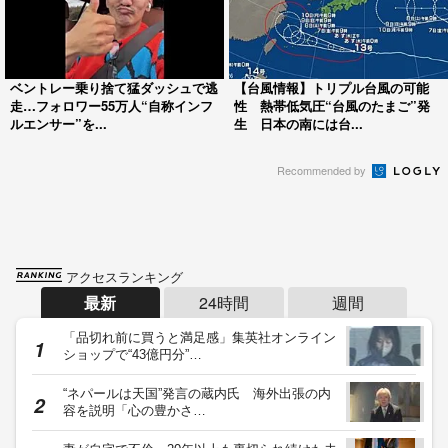
ベントレー乗り捨て猛ダッシュで逃
【台風情報】トリプル台風の可能
走…フォロワー55万人“自称インフ
性 熱帯低気圧“台風のたまご”発
ルエンサー”を...
生 日本の南には台...
Recommended by
アクセスランキング
最新
24時間
週間
「品切れ前に買うと満足感」集英社オンライン
ショップで“43億円分”…
“ネパールは天国”発言の蔵内氏 海外出張の内
容を説明「心の豊かさ…