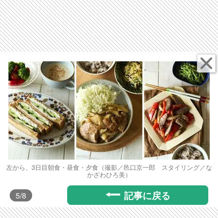
左から、3日目朝食・昼食・夕食（撮影／邑口京一郎 スタイリング／な
かざわひろ美）
記事に戻る
5
/8