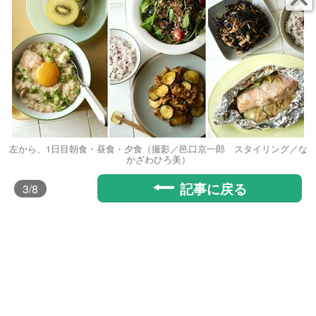
左から、1日目朝食・昼食・夕食（撮影／邑口京一郎 スタイリング／な
かざわひろ美）
記事に戻る
3
/8