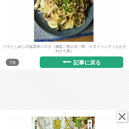
ツナとしめじの塩昆布パスタ（撮影／邑口京一郎 スタイリング／なかざ
わひろ美）
記事に戻る
7
/8