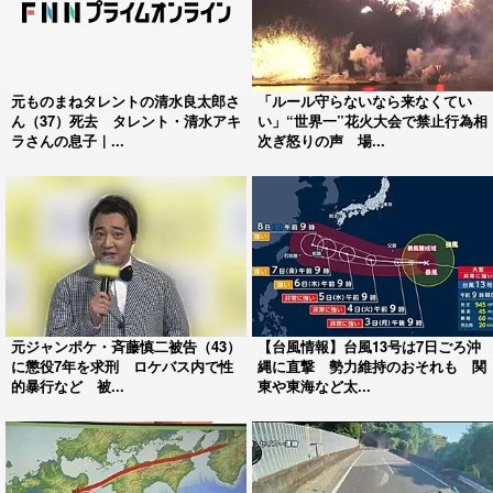
元ものまねタレントの清水良太郎さ
「ルール守らないなら来なくてい
ん（37）死去 タレント・清水アキ
い」“世界一”花火大会で禁止行為相
ラさんの息子｜...
次ぎ怒りの声 場...
元ジャンポケ・斉藤慎二被告（43）
【台風情報】台風13号は7日ごろ沖
に懲役7年を求刑 ロケバス内で性
縄に直撃 勢力維持のおそれも 関
的暴行など 被...
東や東海など太...