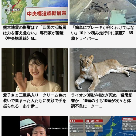
熊本地震の影響は？「四国の活断層
「簡単にブレーキが利くわけではな
は力を蓄え危ない」 専門家が警鐘
い」10トン積み走行中に震度7 65
《中央構造線》M...
歳ドライバー...
愛子さま三重県入り クリーム色の
ライオン3頭が相次ぎ死ぬ 猛暑影
装いで集まった人たちに笑顔で手を
響か 18頭のうち10頭が次々と体
振られる あす伊...
調不良に クー...