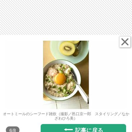
オートミールのシーフード雑炊（撮影／邑口京一郎 スタイリング／なか
ざわひろ美）
記事に戻る
6
/8