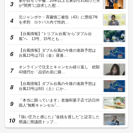
妻が自宅で不倫…20年以上も裏切られ続けた夫
が“間男”に請求した慰…
元ジャンポケ・斉藤慎二被告（43）に懲役7年
を求刑 ロケバス内で性的…
【台風情報】“トリプル台風”から“ダブル台
風”へ 13号、15号とも…
【台風情報】ダブル台風の今後の進路予想は
台風13号は7日（金）昼過…
オンラインで注文とキャンセル繰り返し 総額
43億円か「品切れ前に購…
【台風情報】ダブル台風の今後の進路予想は
台風13号は8日（土）にか…
「本当に困っています」老舗和菓子店で訪日外
国人“無断キャンセル”…
｢強い圧力と感じた｣ “金銭を渡した”と証言した
県議に県議団トップ…