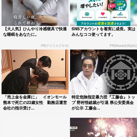
【大人気】ひんやり冷感寝具で快適
SNSアカウントを着実に成長。実は
な睡眠をあなたに。
みんなココ使ってます。
PR(アイリスプラザ)
PR(Dreaw合同会社)
「売上金を金庫に」 イオンモール
特定危険指定暴力団『工藤会』トッ
熊本で死亡の22歳女性 勤務店運営
プ 野村悟総裁が引退 県公安委員会
会社の指示受け...
が公示 工藤会...