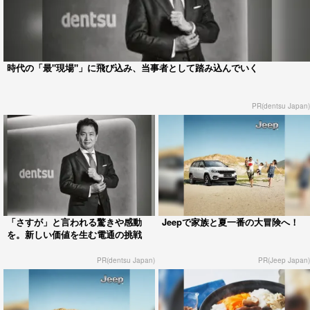
時代の「最"現場"」に飛び込み、当事者として踏み込んでいく
PR(dentsu Japan)
「さすが」と言われる驚きや感動
Jeepで家族と夏一番の大冒険へ！
を。新しい価値を生む電通の挑戦
PR(dentsu Japan)
PR(Jeep Japan)