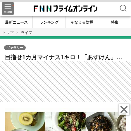
検索
最新ニュース
ランキング
そなえる防災
特集
トップ
ライフ
ギャラリー
目指せ1カ月マイナス1キロ！「あすけん」の
管理栄養士が教える1日1500kcal以下のメニュ
ー例3日分とヘルシーレシピ2選